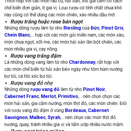
Thích hợp với các món rau củ, hải sản, thịt gia cầm có cách
chế biến đơn giản, ít gia vị. Loại rượu có tính chất chua khô
này cũng có thể dùng các món chiên, xào nhiều dầu mỡ.
Rượu trắng hoặc rose bán ngọt
Những dòng rượu làm từ nho
Riesling
của
Đức
,
Pinot Gris
,
Chein Blanc
,… hợp với các món gỏi miền nam, các món xào,
món chua ngọt, xốt me, các món hải sản lăn bột chiên, các
món nhiều gia vị, cay nồng.
Rượu vang trắng đậm
Là những dòng vang làm từ nho
Chardonnay
, rất hợp với
các món chế biến từ hải sản béo ngậy như tôm hùm nướng
bơ tỏi, cá hồi xóc bơ tỏi.
Rượu vang đỏ
nhẹ
Những dòng
rượu vang đỏ
làm từ nho
Pinot Noir
,
Cabernet Franc
,
Merlot
,
Primitivo
,… nên chọn chọn các
món hải sản, gia cầm nướng, món thịt đỏ, các món chiên. Đối
với rượu vang đỏ đậm ở vùng
Bordeaux
,
Cabernet
Sauvignon
,
Malbec
,
Syrah
,… nên chọn các món thịt đỏ
nướng, quay, tránh nhiều gia vị và tẩm ướp nhiều nước mắm