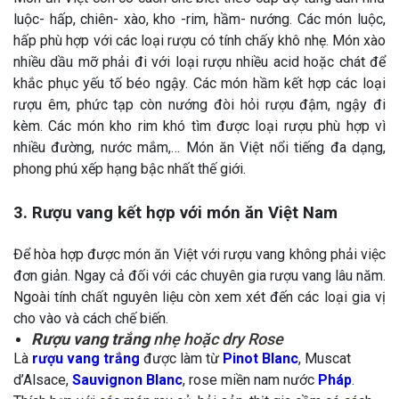
luộc- hấp, chiên- xào, kho -rim, hầm- nướng. Các món luộc,
hấp phù hợp với các loại rượu có tính chấy khô nhẹ. Món xào
nhiều dầu mỡ phải đi với loại rượu nhiều acid hoặc chát để
khắc phục yếu tố béo ngậy. Các món hầm kết hợp các loại
rượu êm, phức tạp còn nướng đòi hỏi rượu đậm, ngậy đi
kèm. Các món kho rim khó tìm được loại rượu phù hợp vì
nhiều đường, nước mắm,… Món ăn Việt nổi tiếng đa dạng,
phong phú xếp hạng bậc nhất thế giới.
3. Rượu vang kết hợp với món ăn Việt Nam
Để hòa hợp được món ăn Việt với rượu vang không phải việc
đơn giản. Ngay cả đối với các chuyên gia rượu vang lâu năm.
Ngoài tính chất nguyên liệu còn xem xét đến các loại gia vị
cho vào và cách chế biến.
Rượu vang trắng
nhẹ hoặc dry Rose
Là
rượu vang trắng
được làm từ
Pinot Blanc
, Muscat
d’Alsace,
Sauvignon Blanc
, rose miền nam nước
Pháp
.