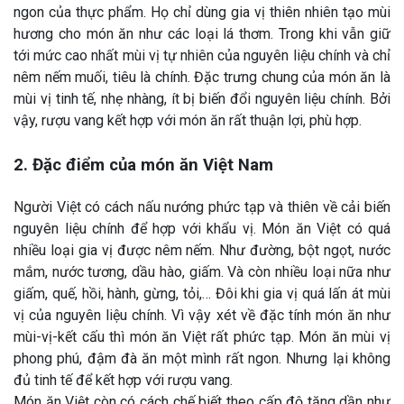
ngon của thực phẩm. Họ chỉ dùng gia vị thiên nhiên tạo mùi
hương cho món ăn như các loại lá thơm. Trong khi vẫn giữ
tới mức cao nhất mùi vị tự nhiên của nguyên liệu chính và chỉ
nêm nếm muối, tiêu là chính. Đặc trưng chung của món ăn là
mùi vị tinh tế, nhẹ nhàng, ít bị biến đổi nguyên liệu chính. Bởi
vậy, rượu vang kết hợp với món ăn rất thuận lợi, phù hợp.
2. Đặc điểm của món ăn Việt Nam
Người Việt có cách nấu nướng phức tạp và thiên về cải biến
nguyên liệu chính để hợp với khẩu vị. Món ăn Việt có quá
nhiều loại gia vị được nêm nếm. Như đường, bột ngọt, nước
mắm, nước tương, dầu hào, giấm. Và còn nhiều loại nữa như
giấm, quế, hồi, hành, gừng, tỏi,… Đôi khi gia vị quá lấn át mùi
vị của nguyên liệu chính. Vì vậy xét về đặc tính món ăn như
mùi-vị-kết cấu thì món ăn Việt rất phức tạp. Món ăn mùi vị
phong phú, đậm đà ăn một mình rất ngon. Nhưng lại không
đủ tinh tế để kết hợp với rượu vang.
Món ăn Việt còn có cách chế biết theo cấp độ tăng dần như