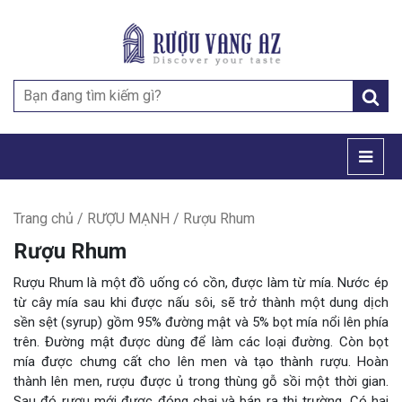
Search
for:
Trang chủ
/
RƯỢU MẠNH
/ Rượu Rhum
Rượu Rhum
Rượu Rhum là một đồ uống có cồn, được làm từ mía. Nước ép
từ cây mía sau khi được nấu sôi, sẽ trở thành một dung dịch
sền sệt (syrup) gồm 95% đường mật và 5% bọt mía nổi lên phía
trên. Đường mật được dùng để làm các loại đường. Còn bọt
mía được chưng cất cho lên men và tạo thành rượu. Hoàn
thành lên men, rượu được ủ trong thùng gỗ sồi một thời gian.
Sau đó rượu mới được đóng chai và bán ra thị trường. Có hai