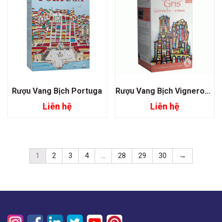
Rượu Vang Bịch Portuga
Rượu Vang Bịch Vignerons Ardechois Gris Grenache – Syrah
Liên hệ
Liên hệ
1
2
3
4
…
28
29
30
→