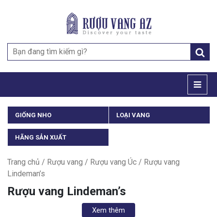
Search
for:
GIỐNG NHO
LOẠI VANG
HÃNG SẢN XUẤT
Trang chủ
/
Rượu vang
/
Rượu vang Úc
/ Rượu vang
Lindeman’s
Rượu vang Lindeman’s
Xem thêm