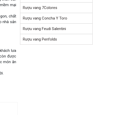
và mềm mại
Rượu vang 7Colores
gon, chất
Rượu vang Concha Y Toro
ho nhà sản
Rượu vang Feudi Salentini
Rượu vang Penfolds
khách lưa
 còn được
các món ăn
ời.