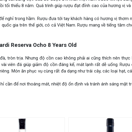
ồi tối thiểu 8 năm. Quá trình giúp rượu đạt đỉnh cao của hương vị 
ể nghỉ trong hầm. Rượu đưa tới tay khách hàng có hương vị thơm n
quốc gia trên thế giới, có cả Việt Nam. Rượu mang về tiếng tăm c
di Reserva Ocho 8 Years Old
, tròn trịa. Nhưng độ cồn cao không phải ai cũng thích nên thực 
 vài viên đá giúp giảm độ cồn đáng kể, mát lạnh rất dễ uống. Rượu
êng. Món ăn phục vụ cùng rất đa dạng như trái cây, các loại hạt, 
ỉ cần để nơi thoáng mát, nhiệt độ ổn định và tránh ánh sáng mặt tr