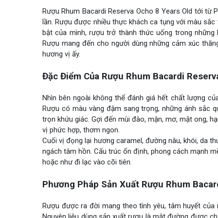
Rượu Rhum Bacardi Reserva Ocho 8 Years Old tới từ P
lần. Rượu được nhiều thực khách ca tụng với màu sắc 
bật của mình, rượu trở thành thức uống trong những 
Rượu mang đến cho người dùng những cảm xúc thăng 
hương vị ấy.
Đặc Điểm Của Rượu Rhum Bacardi Reserva
Nhìn bên ngoài không thể đánh giá hết chất lượng củ
Rượu có màu vàng đậm sang trọng, những ánh sắc quy
trọn khứu giác. Gợi đến mùi đào, mận, mơ, mật ong, h
vị phức hợp, thơm ngon.
Cuối vị đọng lại hương caramel, đường nâu, khói, da t
ngách tâm hồn. Cấu trúc ổn định, phong cách mạnh mẽ đ
hoặc như đi lạc vào cõi tiên.
Phương Pháp Sản Xuất Rượu Rhum Bacard
Rượu được ra đời mang theo tình yêu, tâm huyết của 
Nguyên liệu dùng sản xuất rượu là mật đường được chư