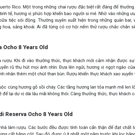
uerto Rico. Một trong những chai rượu đặc biệt rất đáng để thưởng
tinh tế, hương vị phức hợp khiến bao người si mê. Nhờ vào những ư
bữa tiệc sôi động. Thường xuyên xuất hiện trong những quán bar, v
hoa, sảng khoái. Ai đã từng có cơ hội nếm thử rượu chắc chắn s
 Ocho 8 Years Old
a rượu. Khi đi vào thưởng thức, thực khách mới cảm nhận được sự t
ến rũ thu hút mọi ánh nhìn. Đưa lên ngửi, hương vị ngọt ngào củ
ạnh nhân thêm một chút than bùn. Rượu khiến thực khách xao xuyến
huộc cùng hương gỗ sồi cháy. Các tầng hương lan tỏa mạnh mẽ len l
ể lại dư vị dài lâu mãi không thôi. Càng thưởng thức, thực khách 
i Reserva Ocho 8 Years Old
nhà làm rượu. Các bước đều được tính toán cẩn thận để đạt chất l
ng cất bằng cột. Sau đó được ủ ít nhất một năm trước khi lọc bằng