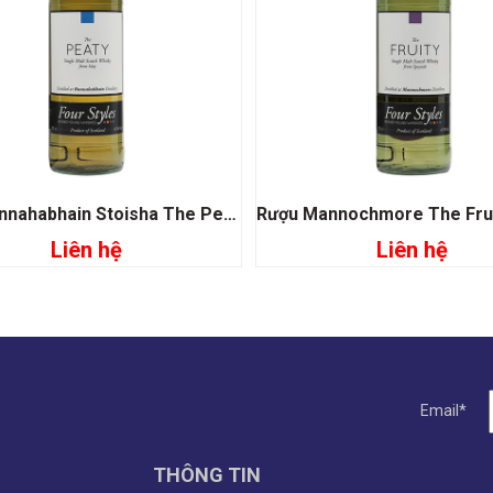
Rượu Bunnahabhain Stoisha The Peaty Single Malt Whisky
Liên hệ
Liên hệ
Đọc tiếp
Đọc tiếp
Email*
THÔNG TIN