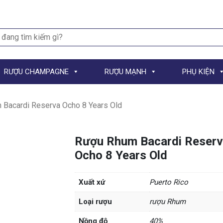
h
RƯỢU CHAMPAGNE
RƯỢU MẠNH
PHỤ KIỆN
Bacardi Reserva Ocho 8 Years Old
Rượu Rhum Bacardi Reser
Ocho 8 Years Old
Xuất xứ
Puerto Rico
Loại rượu
rượu Rhum
Nồng độ
40%