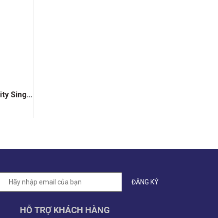
Rượu Mannochmore The Fruity Single Malt Whisky
HỖ TRỢ KHÁCH HÀNG