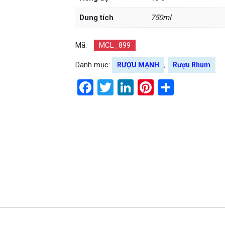
Dung tích
750ml
Mã:
MCL_899
Danh mục:
,
RƯỢU MẠNH
Rượu Rhum
Facebook
Twitter
LinkedIn
Pinterest
Share