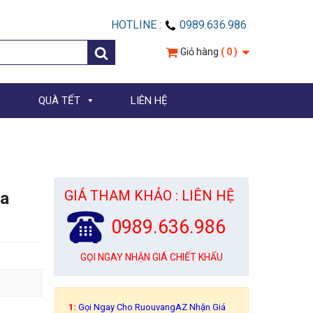
HOTLINE :
0989.636.986
Giỏ hàng
( 0 )
QUÀ TẾT
LIÊN HỆ
GIÁ THAM KHẢO : LIÊN HỆ
va
0989.636.986
GỌI NGAY NHẬN GIÁ CHIẾT KHẤU
1:
Gọi Ngay Cho RuouvangAZ Nhận Giá