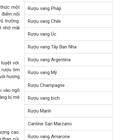
 thức một
Rượu vang Pháp
u điểm nổi
ũ trường.
Rượu vang Chile
ẽ nhớ mãi
Rượu vang Úc
Rượu vang Tây Ban Nha
Rượu vang Argentina
uyệt vời.
a rượu ôm
Rượu vang Mỹ
 với hương
Rượu Champagne
ỏi vào ngõ
càng bị mê
Rượu vang bịch
Rượu Mạnh
Cantine San Marzano
ượng cao.
Rượu vang Amarone
 than củi.