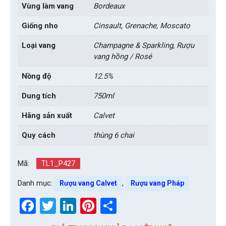
Vùng làm vang
Bordeaux
Giống nho
Cinsault, Grenache, Moscato
Loại vang
Champagne & Sparkling, Rượu
vang hồng / Rosé
Nồng độ
12.5%
Dung tích
750ml
Hãng sản xuất
Calvet
Quy cách
thùng 6 chai
Mã:
TL1_P427
Danh mục:
,
Rượu vang Calvet
Rượu vang Pháp
Facebook
Twitter
LinkedIn
Pinterest
Share