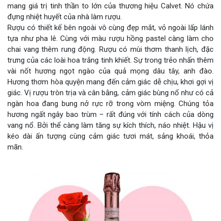
mang giá trị tinh thần to lớn của thương hiệu Calvet. Nó chứa
đựng nhiệt huyết của nhà làm rượu.
Rượu có thiết kế bên ngoài vô cùng đẹp mắt, vỏ ngoài lấp lánh
tựa như pha lê. Cùng với màu rượu hồng pastel càng làm cho
chai vang thêm rung động. Rượu có mùi thơm thanh lịch, đặc
trưng của các loài hoa trắng tinh khiết. Sự trong trẻo nhấn thêm
vài nốt hương ngọt ngào của quả mọng dâu tây, anh đào.
Hương thơm hòa quyện mang đến cảm giác dễ chịu, khơi gợi vị
giác. Vị rượu tròn trịa và cân bằng, cảm giác bùng nổ như có cả
ngàn hoa đang bung nở rực rỡ trong vòm miệng. Chúng tỏa
hương ngất ngây bao trùm – rất đúng với tính cách của dòng
vang nổ. Bởi thể càng làm tăng sự kích thích, náo nhiệt. Hậu vị
kéo dài ấn tượng cùng cảm giác tươi mát, sảng khoái, thỏa
mãn.