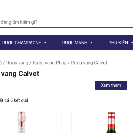
h
RƯỢU CHAMPAGNE
RƯỢU MẠNH
PHỤ KIỆN
ủ
/
Rượu vang
/
Rượu vang Pháp
/ Rượu vang Calvet
vang Calvet
Xem thêm
tất cả 6 kết quả