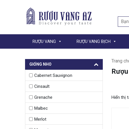
Searc
for:
RƯỢU VANG
RƯỢU VANG BỊCH
Trang ch
GIỐNG NHO
Rượu 
Cabernet Sauvignon
Cinsault
Hiển thị 
Grenache
Malbec
Merlot