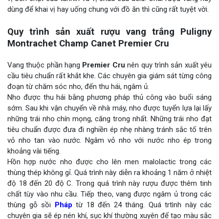
dùng để khai vị hay uống chung với đồ ăn thì cũng rất tuyệt vời.
Quy trình sản xuất rượu vang trắng Puligny
Montrachet Champ Canet Premier Cru
Vang thuộc phần hạng
Premier Cru
nên quy trình sản xuất yêu
cầu tiêu chuẩn rất khắt khe. Các chuyên gia giám sát từng công
đoạn từ chăm sóc nho, đến thu hái, ngâm ủ.
Nho được thu hái bằng phương pháp thủ công vào buổi sáng
sớm. Sau khi vận chuyển về nhà máy, nho được tuyển lựa lại lấy
những trái nho chín mọng, căng trong nhất. Những trái nho đạt
tiêu chuẩn được đưa đi nghiền ép nhẹ nhàng tránh sắc tố trên
vỏ nho tan vào nước. Ngâm vỏ nho với nước nho ép trong
khoảng vài tiếng.
Hồn hợp nước nho được cho lên men malolactic trong các
thùng thép không gỉ. Quá trình này diễn ra khoảng 1 năm ở nhiệt
độ 18 đến 20 độ C. Trong quá trình này rượu được thêm tinh
chất tùy vào nhu cầu. Tiếp theo, vang được ngâm ủ trong các
thùng gỗ sồi
Pháp
từ 18 đến 24 tháng. Quá trtình này các
chuyên gia sẽ ép nén khí, sục khí thường xuyên để tạo màu sắc