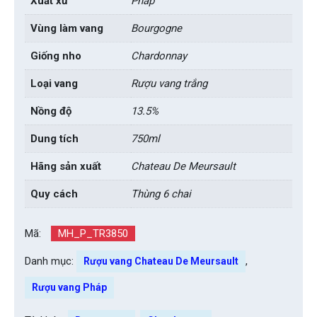
Xuất xứ
Pháp
Vùng làm vang
Bourgogne
Giống nho
Chardonnay
Loại vang
Rượu vang trắng
Nồng độ
13.5%
Dung tích
750ml
Hãng sản xuất
Chateau De Meursault
Quy cách
Thùng 6 chai
Mã:
MH_P_TR3850
Danh mục:
,
Rượu vang Chateau De Meursault
Rượu vang Pháp