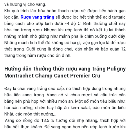
và hương vị cho vang.
Khi quá trình lão hóa hoàn thành rượu sẽ được tiến hành gạn
lọc cặn.
Rượu vang trắng
sẽ được lọc hết tinh thể acid tartaric
bằng cách cho ướp lạnh dưới -4 độ C. Bình thường chất này
hòa tan trong rượu. Nhưng khi ướp lạnh thì nó kết tụ lại thành
những mảnh nhỏ giống như mảnh pha lê chìm xuống dưới đáy.
Những mảnh tinh thể đó không có hại gì, việc gạn lọc là để rượu
thật trong. Cuối cùng là đóng chai, dán nhãn và bảo quản 12
tháng trong hầm rượu cho ổn định.
Hướng dẫn thưởng thức rượu vang trắng Puligny
Montrachet Champ Canet Premier Cru
Đây là chai vang trắng cao cấp, nó thích hợp dùng trong những
bữa tiệc sang trọng. Vang có vị chua mượt và cấu trúc cân
bằng nên phù hợp với nhiều món ăn. Một số món tiêu biểu như:
hải sản nướng, chiên hay hấp ăn kèm salat, các món ăn kiểu
Nhật, các món thịt nướng,…
Vang có nồng độ 13,5 % tương đối nhẹ nhàng, thích hợp với
hầu hết thực khách. Để vang ngon hơn nên ướp lạnh trước khi