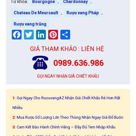
Từ khóa:
,
,
Bourgogne
Chardonnay
,
,
Chateau De Meursault
Rượu vang Pháp
Rượu vang trắng
Facebook
Twitter
LinkedIn
Pinterest
Share
GIÁ THAM KHẢO : LIÊN HỆ
0989.636.986
GỌI NGAY NHẬN GIÁ CHIẾT KHẤU
1:
Gọi Ngay Cho RuouvangAZ Nhận Giá Chiết Khấu Rẻ Hơn Rất
Nhiều
2:
Mua Rượu Số Lượng Lớn Theo Thùng Nhận Ngay Giá Đổ Buôn
3:
Cam Kết Bảo Hành Chính Hãng – Đầy Đủ Tem Nhập Khẩu