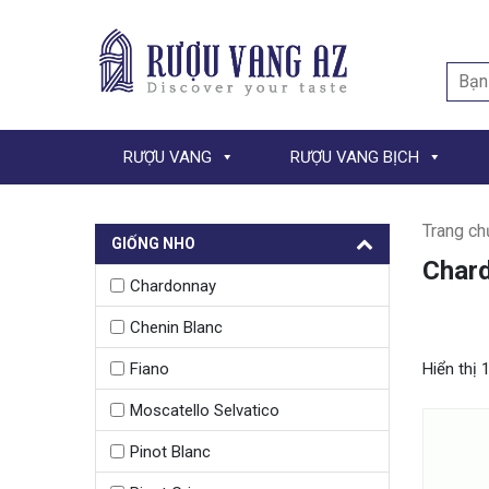
Searc
for:
RƯỢU VANG
RƯỢU VANG BỊCH
Trang ch
GIỐNG NHO
Char
Chardonnay
Chenin Blanc
Hiển thị 
Fiano
Moscatello Selvatico
Pinot Blanc