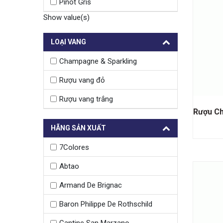
Pinot Gris
Show value(s)
LOẠI VANG
Champagne & Sparkling
Rượu vang đỏ
Rượu vang trắng
HÃNG SẢN XUẤT
7Colores
Abtao
Armand De Brignac
Baron Philippe De Rothschild