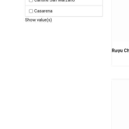
Cantine San Marzano
Casarena
Show value(s)