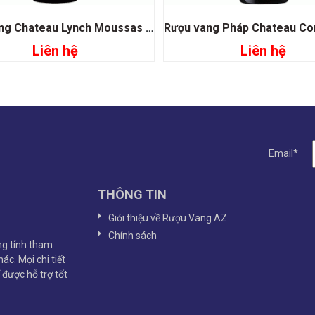
Rượu vang Chateau Lynch Moussas Grand Cru Classé 1855
Liên hệ
Liên hệ
Đọc tiếp
Đọc tiếp
Email*
THÔNG TIN
Giới thiệu về Rượu Vang AZ
Chính sách
g tính tham
ác. Mọi chi tiết
ể được hỗ trợ tốt