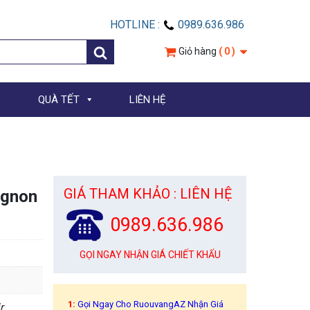
HOTLINE :
0989.636.986
Giỏ hàng
( 0 )
QUÀ TẾT
LIÊN HỆ
GIÁ THAM KHẢO : LIÊN HỆ
ignon
0989.636.986
GỌI NGAY NHẬN GIÁ CHIẾT KHẤU
1:
Gọi Ngay Cho RuouvangAZ Nhận Giá
r