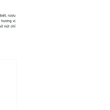
biệt, rượu
 hương vị
mở nút chỉ