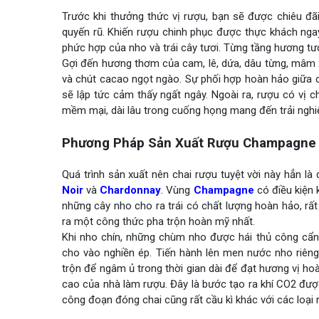
Trước khi thưởng thức vị rượu, bạn sẽ được chiêu đã
quyến rũ. Khiến rượu chinh phục được thực khách nga
phức hợp của nho và trái cây tươi. Từng tầng hương tư
Gợi đến hương thơm của cam, lê, dứa, dâu từng, mâm xôi
và chút cacao ngọt ngào. Sự phối hợp hoàn hảo giữa c
sẽ lập tức cảm thấy ngất ngây. Ngoài ra, rượu có vị c
mềm mại, dài lâu trong cuống họng mang đến trải nghiệ
Phương Pháp Sản Xuất Rượu Champagne
Quá trình sản xuất nên chai rượu tuyệt vời này hẳn là
Noir
và
Chardonnay
. Vùng
Champagne
có điều kiện 
những cây nho cho ra trái có chất lượng hoàn hảo, rất
ra một công thức pha trộn hoàn mỹ nhất.
Khi nho chín, những chùm nho được hái thủ công cẩn 
cho vào nghiền ép. Tiến hành lên men nước nho riêng
trộn để ngâm ủ trong thời gian dài để đạt hương vị h
cao của nhà làm rượu. Đây là bước tạo ra khí CO2 được 
công đoạn đóng chai cũng rất cầu kì khác với các loại 