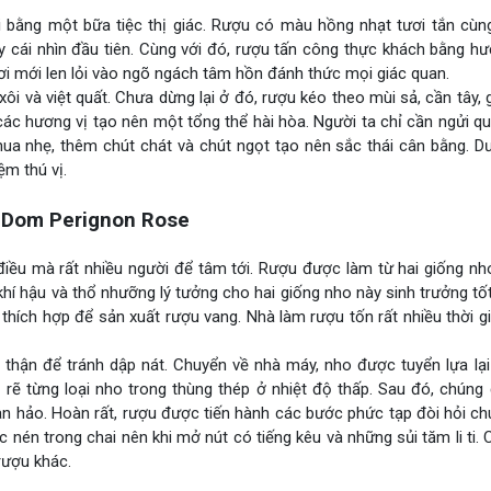
i bằng một bữa tiệc thị giác. Rượu có màu hồng nhạt tươi tắn cùn
y cái nhìn đầu tiên. Cùng với đó, rượu tấn công thực khách bằng h
ơi mới len lỏi vào ngõ ngách tâm hồn đánh thức mọi giác quan.
 và việt quất. Chưa dừng lại ở đó, rượu kéo theo mùi sả, cần tây, gi
ác hương vị tạo nên một tổng thể hài hòa. Người ta chỉ cần ngửi q
hua nhẹ, thêm chút chát và chút ngọt tạo nên sắc thái cân bằng. Dư 
m thú vị.
 Dom Perignon Rose
 điều mà rất nhiều người để tâm tới. Rượu được làm từ hai giống nh
khí hậu và thổ nhưỡng lý tưởng cho hai giống nho này sinh trưởng tố
 thích hợp để sản xuất rượu vang. Nhà làm rượu tốn rất nhiều thời g
thận để tránh dập nát. Chuyển về nhà máy, nho được tuyển lựa lại 
 rẽ từng loại nho trong thùng thép ở nhiệt độ thấp. Sau đó, chúng
oàn hảo. Hoàn rất, rượu được tiến hành các bước phức tạp đòi hỏi 
nén trong chai nên khi mở nút có tiếng kêu và những sủi tăm li ti. 
rượu khác.