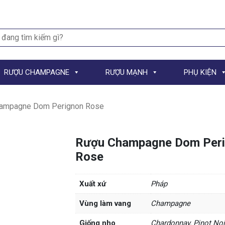
h
RƯỢU CHAMPAGNE
RƯỢU MẠNH
PHỤ KIỆN
ampagne Dom Perignon Rose
Rượu Champagne Dom Per
Rose
Xuất xứ
Pháp
Vùng làm vang
Champagne
Giống nho
Chardonnay, Pinot Noi