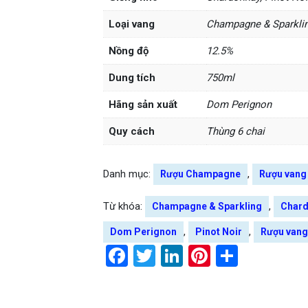
Loại vang
Champagne & Sparkli
Nồng độ
12.5%
Dung tích
750ml
Hãng sản xuất
Dom Perignon
Quy cách
Thùng 6 chai
Danh mục:
,
Rượu Champagne
Rượu vang
Từ khóa:
,
Champagne & Sparkling
Char
,
,
Dom Perignon
Pinot Noir
Rượu vang
Facebook
Twitter
LinkedIn
Pinterest
Share