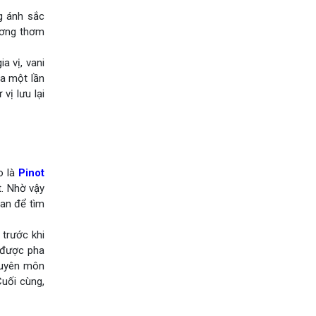
g ánh sắc
ương thơm
a vị, vani
ua một lần
vị lưu lại
o là
Pinot
t. Nhờ vậy
ian để tìm
trước khi
 được pha
chuyên môn
Cuối cùng,