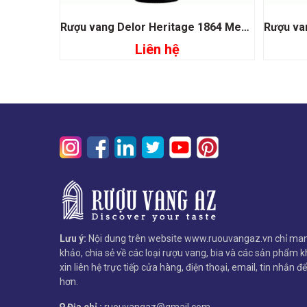
Rượu vang Delor Heritage 1864 Medoc
Liên hệ
Đọc tiếp
Lưu ý:
Nội dung trên website www.ruouvangaz.vn chỉ man
khảo, chia sẻ về các loại rượu vang, bia và các sản phẩm kh
xin liên hệ trực tiếp cửa hàng, điện thoại, email, tin nhắn đ
hơn.
Địa chỉ :
ruouvangaz@gmail.com