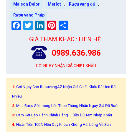
,
,
,
Maison Delor
Merlot
Rượu vang đỏ
Rượu vang Pháp
Facebook
Twitter
LinkedIn
Pinterest
Share
GIÁ THAM KHẢO : LIÊN HỆ
0989.636.986
GỌI NGAY NHẬN GIÁ CHIẾT KHẤU
1:
Gọi Ngay Cho RuouvangAZ Nhận Giá Chiết Khấu Rẻ Hơn Rất
Nhiều
2:
Mua Rượu Số Lượng Lớn Theo Thùng Nhận Ngay Giá Đổ Buôn
3:
Cam Kết Bảo Hành Chính Hãng – Đầy Đủ Tem Nhập Khẩu
4:
Hoàn Tiền 100% Nếu Quý Khách Không Hài Lòng Về Sản