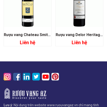
Rượu vang Chateau Smith Haut Lafitte
Rượu vang Delor Heritage 1864 Medoc
Liên hệ
Liên hệ
Lưu ý:
Nội dung trên website www.ruouvangaz.vn chỉ mang tính