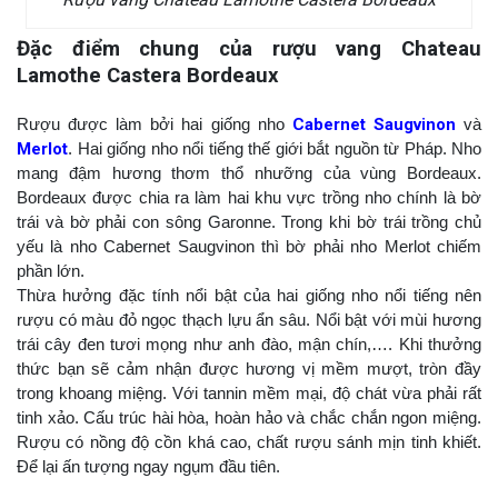
Đặc điểm chung của rượu vang Chateau
Lamothe Castera Bordeaux
Rượu được làm bởi hai giống nho
Cabernet Saugvinon
và
Merlot
. Hai giống nho nổi tiếng thế giới bắt nguồn từ Pháp. Nho
mang đậm hương thơm thổ nhưỡng của vùng Bordeaux.
Bordeaux được chia ra làm hai khu vực trồng nho chính là bờ
trái và bờ phải con sông Garonne. Trong khi bờ trái trồng chủ
yếu là nho Cabernet Saugvinon thì bờ phải nho Merlot chiếm
phần lớn.
Thừa hưởng đặc tính nổi bật của hai giống nho nổi tiếng nên
rượu có màu đỏ ngọc thạch lựu ẩn sâu. Nổi bật với mùi hương
trái cây đen tươi mọng như anh đào, mận chín,…. Khi thưởng
thức bạn sẽ cảm nhận được hương vị mềm mượt, tròn đầy
trong khoang miệng. Với tannin mềm mại, độ chát vừa phải rất
tinh xảo. Cấu trúc hài hòa, hoàn hảo và chắc chắn ngon miệng.
Rượu có nồng độ cồn khá cao, chất rượu sánh mịn tinh khiết.
Để lại ấn tượng ngay ngụm đầu tiên.