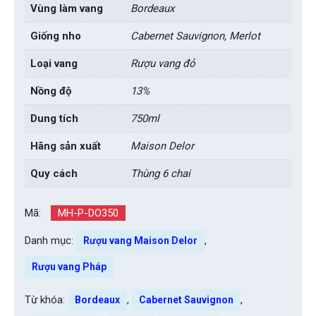
Vùng làm vang
Bordeaux
Giống nho
Cabernet Sauvignon, Merlot
Loại vang
Rượu vang đỏ
Nồng độ
13%
Dung tích
750ml
Hãng sản xuất
Maison Delor
Quy cách
Thùng 6 chai
Mã:
MH-P-DO350
Danh mục:
,
Rượu vang Maison Delor
Rượu vang Pháp
Từ khóa:
,
,
Bordeaux
Cabernet Sauvignon