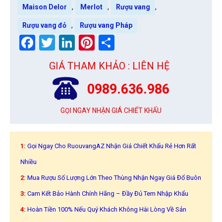
,
,
,
Maison Delor
Merlot
Rượu vang
,
Rượu vang đỏ
Rượu vang Pháp
Facebook
Twitter
LinkedIn
Pinterest
Share
GIÁ THAM KHẢO : LIÊN HỆ
0989.636.986
GỌI NGAY NHẬN GIÁ CHIẾT KHẤU
1:
Gọi Ngay Cho RuouvangAZ Nhận Giá Chiết Khấu Rẻ Hơn Rất
Nhiều
2:
Mua Rượu Số Lượng Lớn Theo Thùng Nhận Ngay Giá Đổ Buôn
3:
Cam Kết Bảo Hành Chính Hãng – Đầy Đủ Tem Nhập Khẩu
4:
Hoàn Tiền 100% Nếu Quý Khách Không Hài Lòng Về Sản