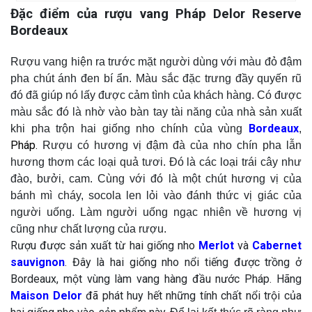
Đặc điểm của rượu vang Pháp Delor Reserve
Bordeaux
Rượu vang hiện ra trước mặt người dùng với màu đỏ đậm
pha chút ánh đen bí ẩn. Màu sắc đặc trưng đầy quyến rũ
đó đã giúp nó lấy được cảm tình của khách hàng. Có được
màu sắc đó là nhờ vào bàn tay tài năng của nhà sản xuất
Bordeaux
khi pha trộn hai giống nho chính của vùng
,
Pháp.
Rượu có hương vị đậm đà của nho chín pha lẫn
hương thơm các loại quả tươi. Đó là các loại trái cây như
đào, bưởi, cam. Cùng với đó là một chút hương vị của
bánh mì cháy, socola len lỏi vào đánh thức vị giác của
người uống.
Làm người uống ngạc nhiên về hương vị
cũng như chất lượng của rượu.
Rượu được sản xuất từ hai giống nho
Merlot
và
Cabernet
sauvignon
. Đây là hai giống nho nổi tiếng được trồng ở
Bordeaux, một vùng làm vang hàng đầu nước Pháp. Hãng
Maison Delor
đã phát huy hết những tính chất nổi trội của