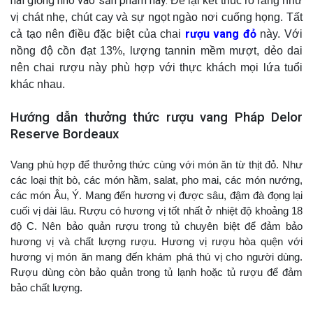
hai giống nho vào sản phẩm này.
Để lại kết thúc rõ ràng như
vị chát nhẹ, chút cay và sự ngọt ngào nơi cuống họng. Tất
rượu vang đỏ
cả tạo nên điều đặc biệt của chai
này. Với
nồng độ cồn đạt 13%, lượng tannin mềm mượt, dẻo dai
nên chai rượu này phù hợp với thực khách mọi lứa tuổi
khác nhau.
Hướng dẫn thưởng thức rượu vang Pháp Delor
Reserve Bordeaux
Vang phù hợp để thưởng thức cùng với món ăn từ thịt đỏ. Như
các loại thịt bò, các món hầm, salat, pho mai, các món nướng,
các món Âu, Ý. Mang đến hương vị được sâu, đậm đà đọng lại
cuối vị dài lâu.
Rượu có hương vị tốt nhất ở nhiệt độ khoảng 18
độ C. Nên bảo quản rượu trong tủ chuyên biệt để đảm bảo
hương vị và chất lượng rượu. Hương vị rượu hòa quện với
hương vị món ăn mang đến khám phá thú vị cho người dùng.
Rượu dùng còn bảo quản trong tủ lạnh hoặc tủ rượu để đảm
bảo chất lượng.