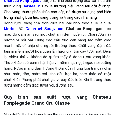
Chateau Fonplegade
được xem là biểu tượng của văn hóa ẩm
thực vùng
Bordeaux
.
Đây là thương hiệu vang lâu đời ở Pháp.
Chai vang thuộc phân khúc cao cấp, nó được sử dụng phổ biến
trong những bữa tiệc sang trọng và trong các nhà hàng.
Dòng rượu vang pha trộn giữa hai loại nho theo tỉ lệ là 95%
Merlot
, 5%
Cabernet Saugvinon
.
Chateau Fonplegade
có
màu đỏ đậm ẩn sâu một chút ánh đen huyền bí. Chai rượu này
hương vị nổi bật. Cùng các cấu trúc cân bằng tạo cảm giác
mạnh mẽ, dễ chịu cho người thưởng thức. Chất vang đậm đà,
tannin mềm mượt hòa quện lẫn hương vị trái cây tươi mát. Đem
lại nhiều thú vị không dễ gì tìm thấy ở dòng rượu vang khác.
Thực khách sẽ cảm nhận hậu vị mềm mại, ngọt ngào nơi cuống
họng. Rượu mang đậm hương thơm của những loại trái cây chín
như: mận, đào, mâm xôi, tinh dầu bạc hà, cam thảo có một
chút khói. Phảng phất chút gia vị cay đầu lưỡi. Khi thưởng thức
rượu mang cảm giác tuyệt vời, đượm sâu.
Quy trình sản xuất rượu vang Chateau
Fonplegade Grand Cru Classe
Nho được thu hái hoàn toàn thủ công vào sáng sớm và sau đó