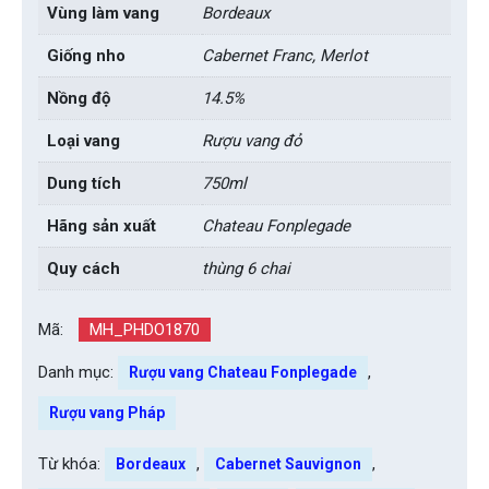
Vùng làm vang
Bordeaux
Giống nho
Cabernet Franc, Merlot
Nồng độ
14.5%
Loại vang
Rượu vang đỏ
Dung tích
750ml
Hãng sản xuất
Chateau Fonplegade
Quy cách
thùng 6 chai
Mã:
MH_PHDO1870
Danh mục:
,
Rượu vang Chateau Fonplegade
Rượu vang Pháp
Từ khóa:
,
,
Bordeaux
Cabernet Sauvignon