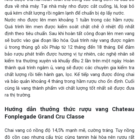
đưa về nhà máy. Tại nhà máy nho được cắt cuống, lá, loại bỏ
quả kém chất lượng rồi ngâm lạnh để chuẩn bị ép lấy nước.
Nước nho được lên men khoảng 1 tuần trong các hầm rượu.
Quá trình lên men được kiểm soát chặt chẽ ở nhiệt độ nhất
định theo tiêu chuẩn. Sau khi hoàn tất công đoạn lên men vang
sẽ bước vào giai đoạn lão hóa. Quá trình này vang được ngâm
ủ trong thùng gỗ sồi Pháp từ 12 tháng đến 18 tháng. Để đảm
bảo rượu phát triển được hương vị tự nhiên, các nghệ nhân sẽ
kiểm tra thường xuyên và khuấy đều 2 lần trên một ngày. Hoàn
thành quá trình ngâm ủ, vang sẽ được các chuyên gia kiểm tra
chất lượng rồi tiến hành gạn, lọc. Kế tiếp vang được đóng chai
và bảo quản khoảng 4 tháng trong hầm rượu cho ổn định. Cuối
cùng là vang thành phẩm với chất lượng tốt nhất sẽ được đưa
ra thị trường.
Hướng dẫn thưởng thức rượu vang Chateau
Fonplegade Grand Cru Classe
Chai vang có nồng độ 14,5% mạnh mẽ, cường tráng. Tuy nồng
độ cồn cao nhưng cấu trúc cùng tannin hài hòa nên rượu rất