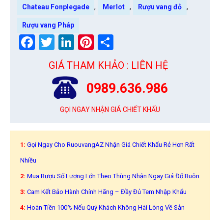
,
,
,
Chateau Fonplegade
Merlot
Rượu vang đỏ
Rượu vang Pháp
Facebook
Twitter
LinkedIn
Pinterest
Share
GIÁ THAM KHẢO : LIÊN HỆ
0989.636.986
GỌI NGAY NHẬN GIÁ CHIẾT KHẤU
1:
Gọi Ngay Cho RuouvangAZ Nhận Giá Chiết Khấu Rẻ Hơn Rất
Nhiều
2:
Mua Rượu Số Lượng Lớn Theo Thùng Nhận Ngay Giá Đổ Buôn
3:
Cam Kết Bảo Hành Chính Hãng – Đầy Đủ Tem Nhập Khẩu
4:
Hoàn Tiền 100% Nếu Quý Khách Không Hài Lòng Về Sản