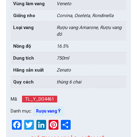
Vùng làm vang
Veneto
Giống nho
Corvina, Oseleta, Rondinella
Loại vang
Rượu vang Amarone, Rượu vang
đỏ
Nồng độ
16.5%
Dung tích
750ml
Hãng sản xuất
Zenato
Quy cách
thùng 6 chai
Mã:
TL_Y_DO4461
Danh mục:
Rượu vang Ý
Facebook
Twitter
LinkedIn
Pinterest
Share