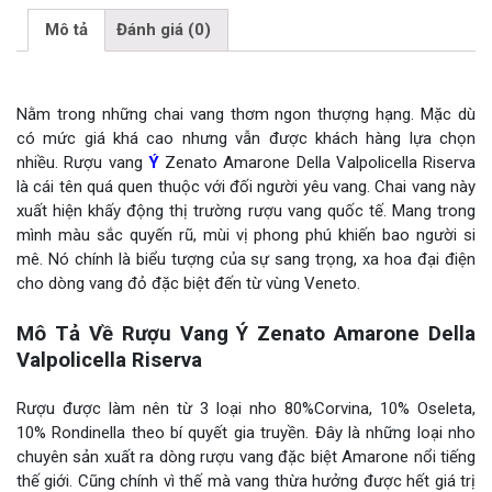
Mô tả
Đánh giá (0)
Nằm trong những chai vang thơm ngon thượng hạng. Mặc dù
có mức giá khá cao nhưng vẫn được khách hàng lựa chọn
nhiều. Rượu vang
Ý
Zenato Amarone Della Valpolicella Riserva
là cái tên quá quen thuộc với đối người yêu vang. Chai vang này
xuất hiện khấy động thị trường rượu vang quốc tế. Mang trong
mình màu sắc quyến rũ, mùi vị phong phú khiến bao người si
mê. Nó chính là biểu tượng của sự sang trọng, xa hoa đại điện
cho dòng vang đỏ đặc biệt đến từ vùng Veneto.
Mô Tả Về Rượu Vang Ý Zenato Amarone Della
Valpolicella Riserva
Rượu được làm nên từ 3 loại nho 80%Corvina, 10% Oseleta,
10% Rondinella theo bí quyết gia truyền. Đây là những loại nho
chuyên sản xuất ra dòng rượu vang đặc biệt Amarone nổi tiếng
thế giới. Cũng chính vì thế mà vang thừa hưởng được hết giá trị