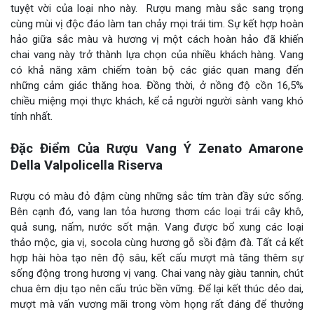
tuyệt vời của loại nho này. Rượu mang màu sắc sang trọng
cùng mùi vị độc đáo làm tan chảy mọi trái tim. Sự kết hợp hoàn
hảo giữa sắc màu và hương vị một cách hoàn hảo đã khiến
chai vang này trở thành lựa chọn của nhiều khách hàng. Vang
có khả năng xâm chiếm toàn bộ các giác quan mang đến
những cảm giác thăng hoa. Đồng thời, ở nồng độ cồn 16,5%
chiều miệng mọi thực khách, kể cả người người sành vang khó
tính nhất.
Đặc Điểm Của Rượu Vang Ý Zenato Amarone
Della Valpolicella Riserva
Rượu có màu đỏ đậm cùng những sắc tím tràn đầy sức sống.
Bên cạnh đó, vang lan tỏa hương thơm các loại trái cây khô,
quả sung, nấm, nước sốt mận. Vang được bổ xung các loại
thảo mộc, gia vị, socola cùng hương gỗ sồi đậm đà. Tất cả kết
hợp hài hòa tạo nên độ sâu, kết cấu mượt mà tăng thêm sự
sống động trong hương vị vang. Chai vang này giàu tannin, chút
chua êm dịu tạo nên cấu trúc bền vững. Để lại kết thúc dẻo dai,
mượt mà vấn vương mãi trong vòm họng rất đáng để thưởng