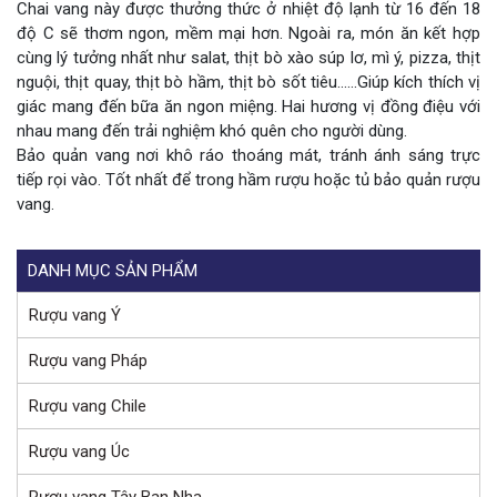
Chai vang này được thưởng thức ở nhiệt độ lạnh từ 16 đến 18
độ C sẽ thơm ngon, mềm mại hơn. Ngoài ra, món ăn kết hợp
cùng lý tưởng nhất như salat, thịt bò xào súp lơ, mì ý, pizza, thịt
nguội, thịt quay, thịt bò hầm, thịt bò sốt tiêu……Giúp kích thích vị
giác mang đến bữa ăn ngon miệng. Hai hương vị đồng điệu với
nhau mang đến trải nghiệm khó quên cho người dùng.
Bảo quản vang nơi khô ráo thoáng mát, tránh ánh sáng trực
tiếp rọi vào. Tốt nhất để trong hầm rượu hoặc tủ bảo quản rượu
vang.
DANH MỤC SẢN PHẨM
Rượu vang Ý
Rượu vang Pháp
Rượu vang Chile
Rượu vang Úc
Rượu vang Tây Ban Nha