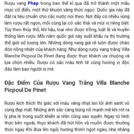
Rượu vang
Pháp
trong bao thế kỉ qua đã trở thành một mẫu
mực cổ điển, một thứ khuôn vàng thức ngọc. Quốc gia này đã
đặt ra tiêu chuẩn cho các nước noi theo. Nơi đây có nhiều vùng
làm rượu rất ngon, mỗi cùng lại có sắc thái và mùi vị riêng biệt.
Tùy theo thủy thổ, khí hậu, loại nho được trồng, luật lệ và truyền
thống làm rượu. Mỗi năm quốc giá này xuất khẩu ra thị trường
thế giới số lượng lớn. Những dòng vang giá rẻ luôn được chào
đón nồng nhiệt của khách hàng. Như dòng rượu vang trắng Villa
Blanche Picpoul De Pinet đang được thực khách ưa chuộng và
lựa chọn nhiều. Rượu có sắc màu tinh tế cùng hương vị độc
đáo làm bao người si mê.
Đặc Điểm Của Rượu Vang Trắng Villa Blanche
Picpoul De Pinet
Rượu kích thích thị giác với màu vàng nhạt len lỏi ánh xanh vô
cùng đẹp mắt. Những ánh sắc càng bùng nổ mạnh mẽ khi rót ra
ly pha lê trong suốt khiến ai nhìn cũng xao xuyến. Ngay từ hình
thức bên ngoài, thực khách đã hút hồn và muốn được thưởng
thức ngay. Khi đưa lên ngửi, hương thơm ngọt ngào, nhẹ nhàng