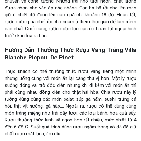
chuyển về công xưởng. Những trái nho tươi ngon, chất lượng
được chọn cho vào ép nhẹ nhàng. Gạn bỏ bã rồi cho lên men
giữ ở nhiệt độ đừng lên cao quá chỉ khoảng 18 độ. Hoàn tất,
rượu được pha chế rồi cho ngâm ủ thêm thời gian để làm mềm
các chất. Cuối cùng, rượu được lọc cặn rồi hoàn tất ngoại hình
trước khi đưa ra bán.
Hướng Dẫn Thưởng Thức Rượu Vang Trắng Villa
Blanche Picpoul De Pinet
Thực khách có thể thưởng thức rượu vang riêng một mình
nhưng uống cùng với món ăn lại càng thú vị hơn. Một ly rượu
suông đóng vai trò độc diễn nhưng khi đi kèm với món ăn thì
phải cùng nhau đồng diễn cho thật hài hòa. Chia rượu này lý
tưởng dùng cùng các món salat, súp gà nấm, sushi, trứng cá
hồi, thịt vịt nướng, gà hấp…. Ngoài ra, rượu có thể dùng cùng
món tráng miệng như trái cây tươi, các loại bánh, hoa quả sấy.
Rượu thưởng thức lạnh sẽ ngon hơn rất nhiều, mức nhiệt từ 4
đến 6 độ C. Suốt quá trình dùng rượu ngâm trong xô đá để giữ
chất rượu mát lạnh, êm dịu.