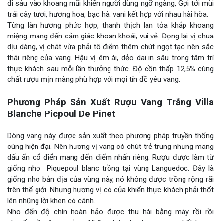
đi sâu vào khoang mũi khiến người dùng ngỡ ngàng, Gợi tới mùi
trái cây tươi, hương hoa, bạc hà, vani kết hợp với nhau hài hòa.
Từng làn hương phức hợp, thanh thịch lan tỏa khắp khoang
miệng mang đến cảm giác khoan khoái, vui vẻ. Đọng lại vị chua
dịu dàng, vị chát vừa phải tô điểm thêm chút ngọt tạo nên sắc
thái riêng của vang. Hậu vị êm ái, dẻo dai in sâu trong tâm trí
thực khách sau mỗi lần thưởng thức. Độ cồn thấp 12,5% cùng
chất rượu mịn màng phù hợp với mọi tín đồ yêu vang.
Phương Pháp Sản Xuất Rượu Vang Trắng Villa
Blanche Picpoul De Pinet
Dòng vang này được sản xuất theo phương pháp truyền thống
cùng hiện đại. Nên hương vị vang có chút trẻ trung nhưng mang
dấu ấn cổ điển mang đến điểm nhấn riêng. Rượu được làm từ
giống nho Piquepoul blanc trồng tại vùng Languedoc. Đây là
giống nho bản địa của vùng này, nó không được trồng rộng rãi
trên thế giới. Nhưng hương vị có của khiến thực khách phải thốt
lên những lời khen có cánh.
Nho đến độ chín hoàn hảo được thu hái bằng máy rồi rồi