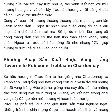
hương của loại trái cây tươi như lê, táo xanh. Kết hợp với mùi
hương hoa, gia vị và cần tây. Tạo nên hương vị rất sảng khoái,
dễ chịu khi được thưởng thức
Cùng với các nốt hương thoang thoảng của mật ong xen lẫn
vanin. Mang đến vị ngọt tự nhiên hòa quện cùng độ chua dịu
nhẹ thêm chút chát mượt mà. Để lại dư vị bền lâu trong cổ
họng mang đến cho cơ thế bạn tinh thần sảng khoái, hưng
phấn. Ngoài ra, rượu sở hữu nồng độ nhẹ nhàng 12%, giúp
hương vị rượu dễ đi sâu vào lòng người.
Phương Pháp Sản Xuất Rượu Vang Trắng
Tavernello Rubicone Trebbiano Chardonnay
Sở hữu hương vị được làm từ hai giống nho Chardonnay và
Trebbiano. Hai giống nho này không còn quá xa lạ đối với những
tín đồ vang trắng. Đặc biệt hai giống nho này đều sở hữu những
đặc tính riêng biệt về hương vị. Vì thế, khi kết hợp trong chai
vang này đã tạo nên một hương vị hoàn toàn mới lạ.
Rượu sẽ phải trải qua các quy trình sản xuất nghiêm ngặt.
Những trái nho chín mọng được thu hoạch cẩn thận và mang