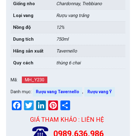
Giống nho
Chardonnay, Trebbiano
Loại vang
Rượu vang trắng
Nồng độ
12%
Dung tích
750ml
Hãng sản xuất
Tavernello
Quy cách
thùng 6 chai
Mã:
MH_Y230
Danh mục:
,
Rượu vang Tavernello
Rượu vang Ý
Facebook
Twitter
LinkedIn
Pinterest
Share
GIÁ THAM KHẢO : LIÊN HỆ
0989.636.986