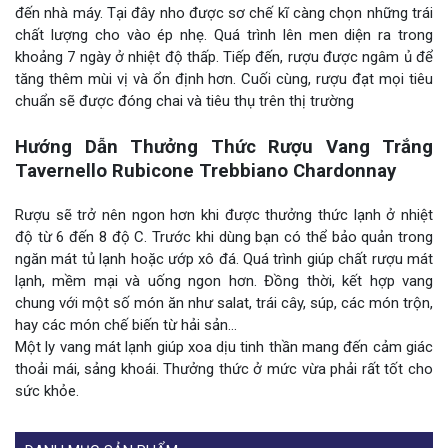
đến nhà máy. Tại đây nho được sơ chế kĩ càng chọn những trái
chất lượng cho vào ép nhẹ. Quá trình lên men diện ra trong
khoảng 7 ngày ở nhiệt độ thấp. Tiếp đến, rượu được ngâm ủ để
tăng thêm mùi vị và ổn định hơn. Cuối cùng, rượu đạt mọi tiêu
chuẩn sẽ được đóng chai và tiêu thụ trên thị trường
Hướng Dẫn Thưởng Thức Rượu Vang Trắng
Tavernello Rubicone Trebbiano Chardonnay
Rượu sẽ trở nên ngon hơn khi được thưởng thức lạnh ở nhiệt
độ từ 6 đến 8 độ C. Trước khi dùng bạn có thể bảo quản trong
ngăn mát tủ lạnh hoặc ướp xô đá. Quá trình giúp chất rượu mát
lạnh, mềm mại và uống ngon hơn. Đồng thời, kết hợp vang
chung với một số món ăn như salat, trái cây, súp, các món trộn,
hay các món chế biến từ hải sản…
Một ly vang mát lạnh giúp xoa dịu tinh thần mang đến cảm giác
thoải mái, sảng khoái. Thưởng thức ở mức vừa phải rất tốt cho
sức khỏe.