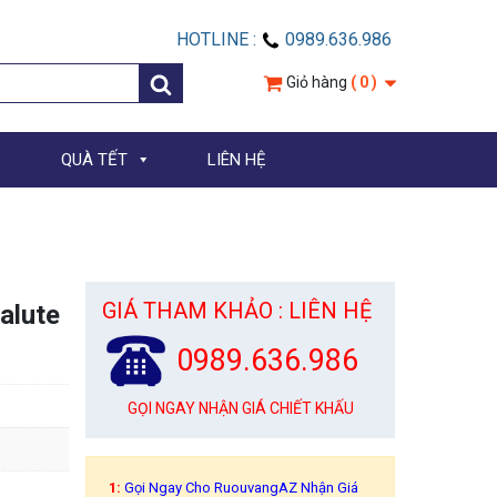
HOTLINE :
0989.636.986
Giỏ hàng
( 0 )
QUÀ TẾT
LIÊN HỆ
GIÁ THAM KHẢO : LIÊN HỆ
alute
0989.636.986
GỌI NGAY NHẬN GIÁ CHIẾT KHẤU
1:
Gọi Ngay Cho RuouvangAZ Nhận Giá