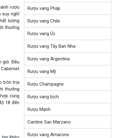
 sành rượu
Rượu vang Pháp
o suy nghĩ
hất lượng
Rượu vang Chile
ời thưởng
Rượu vang Úc
Rượu vang Tây Ban Nha
Rượu vang Argentina
n giờ. Đều
 Cabernet
Rượu vang Mỹ
tròn trịa
Rượu Champagne
hi thưởng
 hợp cùng
Rượu vang bịch
 độ 18 đến
Rượu Mạnh
Cantine San Marzano
Rượu vang Amarone
 tay khéo