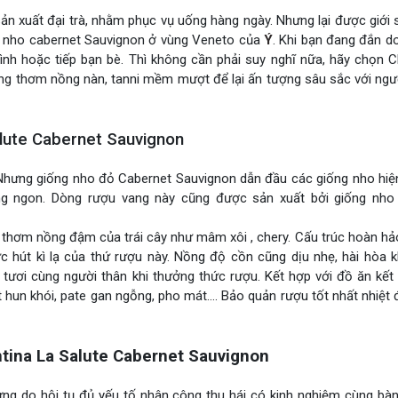
n xuất đại trà, nhằm phục vụ uống hàng ngày. Nhưng lại được giới
g nho cabernet Sauvignon ở vùng Veneto của
Ý
. Khi bạn đang đắn d
ình hoặc tiếp bạn bè. Thì không cần phải suy nghĩ nữa, hãy chọn C
ng thơm nồng nàn, tanni mềm mượt để lại ấn tượng sâu sắc với ngư
lute Cabernet Sauvignon
 Nhưng giống nho đỏ Cabernet Sauvignon dẫn đầu các giống nho hiệ
g ngon. Dòng rượu vang này cũng được sản xuất bởi giống nho
hơm nồng đậm của trái cây như mâm xôi , chery. Cấu trúc hoàn hảo 
 hút kì lạ của thứ rượu này. Nồng độ cồn cũng dịu nhẹ, hài hòa k
tươi cùng người thân khi thưởng thức rượu. Kết hợp với đồ ăn kết
 hun khói, pate gan ngỗng, pho mát…. Bảo quản rượu tốt nhất nhiệt
ina La Salute Cabernet Sauvignon
g do hội tụ đủ yếu tố nhân công thu hái có kinh nghiệm cùng bàn