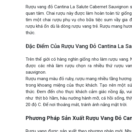
Rượu vang đỏ Cantina La Salute Cabernet Sauvignon sả
quan tâm. Chai rượu này được làm hoàn toàn từ giốn
tìm một chai rượu phụ vụ cho bữa tiệc sum vầy gia đ
rượu khá ổn dù là dòng rượu vang trẻ. Rượu mang hươ
thức.
Đặc Điểm Của Rượu Vang Đỏ Cantina La Sa
Trên thế giới có hàng nghìn giống nho làm rượu vang.
được các nhà làm rượu chọn ra nhiều thứ rượu van
sauvignon.
Rượu mang màu đỏ ruby, rượu mang nhiều tầng hương t
trong khoang miệng của thực khách. Tạo nên một sức
thức. Đem đến cho thực khách cảm giác nồng ấp, vui 
như thịt bò hầm, hàu nướng hành mỡ, cá hồi sống, thịt
20 độ C. Để nơi thoáng mát, tránh ánh nắng mặt trời.
Phương Pháp Sản Xuất Rượu Vang Đỏ Cant
Rượu vang được sản xuất theo phương pháp mới. Nhưn