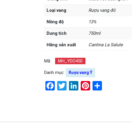
Loại vang
Rượu vang đỏ
Nồng độ
13%
Dung tích
750ml
Hãng sản xuất
Cantina La Salute
Mã:
MH_YDO450
Danh mục:
Rượu vang Ý
Facebook
Twitter
LinkedIn
Pinterest
Share