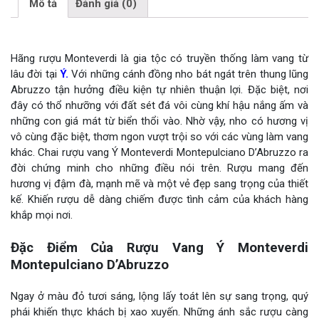
Mô tả
Đánh giá (0)
Hãng rượu Monteverdi là gia tộc có truyền thống làm vang từ
lâu đời tại
Ý.
Với những cánh đồng nho bát ngát trên thung lũng
Abruzzo tận hưởng điều kiện tự nhiên thuận lợi. Đặc biệt, nơi
đây có thổ nhưỡng với đất sét đá vôi cùng khí hậu nắng ấm và
những con giá mát từ biển thổi vào. Nhờ vậy, nho có hương vị
vô cùng đặc biệt, thơm ngon vượt trội so với các vùng làm vang
khác. Chai rượu vang Ý Monteverdi Montepulciano D’Abruzzo ra
đời chứng minh cho những điều nói trên. Rượu mang đến
hương vị đậm đà, mạnh mẽ và một vẻ đẹp sang trọng của thiết
kế. Khiến rượu dễ dàng chiếm được tình cảm của khách hàng
khắp mọi nơi.
Đặc Điểm Của Rượu Vang Ý Monteverdi
Montepulciano D’Abruzzo
Ngay ở màu đỏ tươi sáng, lộng lấy toát lên sự sang trọng, quý
phái khiến thực khách bị xao xuyến. Những ánh sắc rượu càng