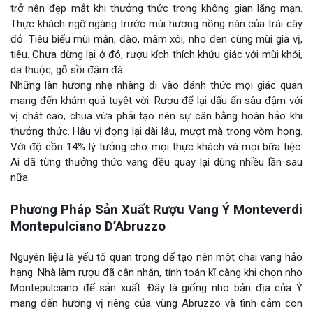
trở nên đẹp mắt khi thưởng thức trong không gian lãng mạn.
Thực khách ngỡ ngàng trước mùi hương nồng nàn của trái cây
đỏ. Tiêu biểu mùi mận, đào, mâm xôi, nho đen cùng mùi gia vị,
tiêu. Chưa dừng lại ở đó, rượu kích thích khứu giác với mùi khói,
da thuộc, gỗ sồi đậm đà.
Những làn hương nhẹ nhàng đi vào đánh thức mọi giác quan
mang đến khám quá tuyệt vời. Rượu để lại dấu ấn sâu đậm với
vị chát cao, chua vừa phải tạo nên sự cân bằng hoàn hảo khi
thưởng thức. Hậu vị đọng lại dài lâu, mượt mà trong vòm họng.
Với độ cồn 14% lý tưởng cho mọi thực khách và mọi bữa tiệc.
Ai đã từng thưởng thức vang đều quay lại dùng nhiều lần sau
nữa.
Phương Pháp Sản Xuất Rượu Vang Ý Monteverdi
Montepulciano D’Abruzzo
Nguyên liệu là yếu tố quan trọng để tạo nên một chai vang hảo
hạng. Nhà làm rượu đã cân nhắn, tính toán kĩ càng khi chọn nho
Montepulciano để sản xuất. Đây là giống nho bản địa của Ý
mang đến hương vị riêng của vùng Abruzzo và tình cảm con