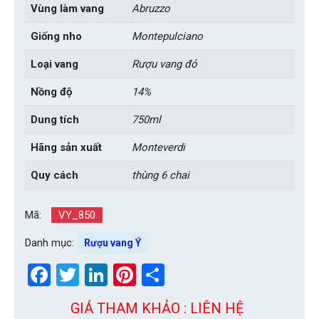
Vùng làm vang
Abruzzo
Giống nho
Montepulciano
Loại vang
Rượu vang đỏ
Nồng độ
14%
Dung tích
750ml
Hãng sản xuất
Monteverdi
Quy cách
thùng 6 chai
Mã:
VY_850
Danh mục:
Rượu vang Ý
Facebook
Twitter
LinkedIn
Pinterest
Share
GIÁ THAM KHẢO : LIÊN HỆ