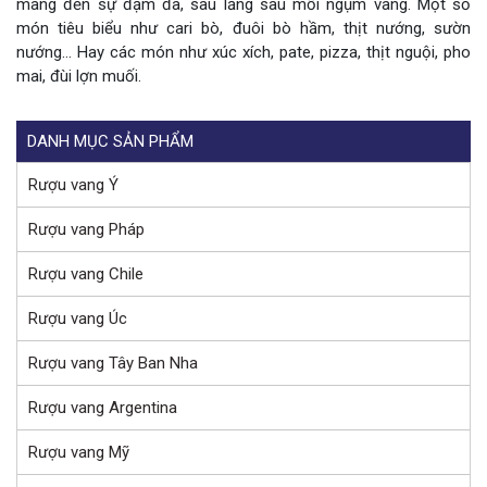
mang đến sự đậm đà, sâu lắng sau mỗi ngụm vang. Một số
món tiêu biểu như cari bò, đuôi bò hầm, thịt nướng, sườn
nướng… Hay các món như xúc xích, pate, pizza, thịt nguội, pho
mai, đùi lợn muối.
DANH MỤC SẢN PHẨM
Rượu vang Ý
Rượu vang Pháp
Rượu vang Chile
Rượu vang Úc
Rượu vang Tây Ban Nha
Rượu vang Argentina
Rượu vang Mỹ