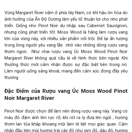
Vùng Margaret River nằm ở phía tây Nam, có khí hậu ôn hòa do
ảnh hưởng của Ấn Độ Dương làm yếu tố thuận lợi cho nho phát
triển. Giống nho Pinot Noir du nhập sau Cabernet Sauvignon,
nhưng cũng phát triển tốt. Moss Wood là hãng làm rượu vang
lớn của vùng này, với nhiều sản phẩm nổi trội. Để lại ấn tượng
trong lòng người yêu vang
Úc
nhờ vào những dòng rượu vang
thơm ngon. Như chai rượu vang Úc Moss Wood Pinot Noir
Margaret River không quá cầu kì về hình thức bên ngoài. Khi
thưởng thức mới cảm nhận được sự đặc biệt bên trong nó.
Làm người uống sảng khoái, mang đến cảm xúc đong đầy yêu
thương.
Đặc Điểm của Rượu vang Úc Moss Wood Pinot
Noir Margaret River
Pinot Noir được chọn để làm nên dòng rượu vang này. Vang có
màu đỏ đậm ánh tím rực rỡ, khi rót ra ly đưa lên ngửi , hương
thơm lan tỏa khắp khoang mũi làm tê liệt mọi giác quan. Cảm
nhận đầu tiên mùi hương trái cây đỏ như sim đỏ, dâu đỏ, hương