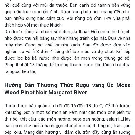
hồi quế cùng với mùi da thuộc. Bên cạnh đó tannin bền vững
giúp cấu trúc rượu ổn định. Rượu vang hứa hẹn mang đến cho
bạn nhiều cung bậc cảm xúc. Với nồng độ cồn 14% vừa phải
thích hợp với mọi thực khách.
Do được trồng và chăm sóc đúng kĩ thuật. Đến mùa thu hoạch
nho được thu hái bằng tay nhẹ nhàng tránh dập nát. Đưa về nhà
máy nho được sơ chế và rửa sạch. Sau đó được đưa vào
nghiền ép và ủ 3 đến 4 tiếng để tạo màu và độ chát. Kế tiếp
được lọc bỏ bã, nước nho được lên men trong thùng gỗ sồi
Pháp ít nhất 18 tháng để trưởng thành trước khi đóng chai đưa
ra ngoài tiêu thụ.
Hướng Dẫn Thưởng Thức Rượu vang Úc Moss
Wood Pinot Noir Margaret River
Rượu được bảo quản ở nhiệt độ 16 đến 18 độ C, để thở trước
khi uống. Gợi ý một số món ăn kèm như các món chế biến từ
thịt bò, thịt cừu, các món nướng, pate gan ngỗng, salami….Hay
các món chế biến nhanh gọn như pho mai, thịt nguội, trâu gác
bếp, oliu. Mang đến hương vị đậm đà, tròn đầy cùng ấn tượng