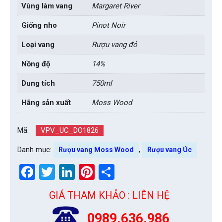
Vùng làm vang
Margaret River
Giống nho
Pinot Noir
Loại vang
Rượu vang đỏ
Nồng độ
14%
Dung tích
750ml
Hãng sản xuất
Moss Wood
Mã:
VPV_UC_DO1826
Danh mục:
,
Rượu vang Moss Wood
Rượu vang Úc
Facebook
Twitter
LinkedIn
Pinterest
Share
GIÁ THAM KHẢO : LIÊN HỆ
0989.636.986