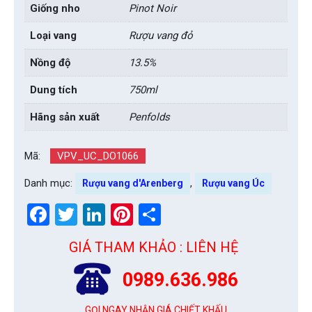
Giống nho
Pinot Noir
Loại vang
Rượu vang đỏ
Nồng độ
13.5%
Dung tích
750ml
Hãng sản xuất
Penfolds
Mã:
VPV_UC_DO1066
Danh mục:
,
Rượu vang d'Arenberg
Rượu vang Úc
Facebook
Twitter
LinkedIn
Pinterest
Share
GIÁ THAM KHẢO : LIÊN HỆ
0989.636.986
GỌI NGAY NHẬN GIÁ CHIẾT KHẤU