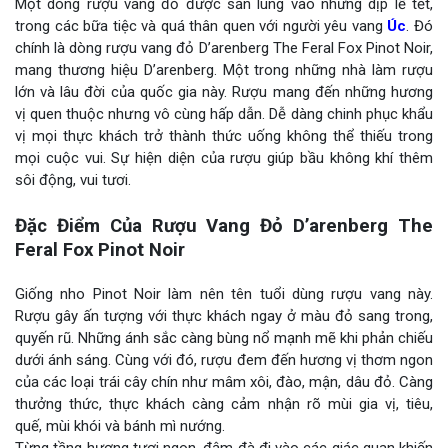
Một dòng rượu vang đỏ được săn lùng vào những dịp lễ tết,
trong các bữa tiệc và quá thân quen với người yêu vang
Úc
. Đó
chính là dòng rượu vang đỏ D’arenberg The Feral Fox Pinot Noir,
mang thương hiệu D’arenberg. Một trong những nhà làm rượu
lớn và lâu đời của quốc gia này. Rượu mang đến những hương
vị quen thuộc nhưng vô cùng hấp dẫn. Dễ dàng chinh phục khẩu
vị mọi thực khách trở thành thức uống không thể thiếu trong
mọi cuộc vui. Sự hiện diện của rượu giúp bầu không khí thêm
sôi động, vui tươi.
Đặc Điểm Của Rượu Vang Đỏ D’arenberg The
Feral Fox Pinot Noir
Giống nho Pinot Noir làm nên tên tuổi dùng rượu vang này.
Rượu gây ấn tượng với thực khách ngay ở màu đỏ sang trong,
quyến rũ. Những ánh sắc càng bùng nổ mạnh mẽ khi phản chiếu
dưới ánh sáng. Cùng với đó, rượu đem đến hương vị thơm ngon
của các loại trái cây chín như mâm xôi, đào, mận, dâu đỏ. Càng
thưởng thức, thực khách càng cảm nhận rõ mùi gia vị, tiêu,
quế, mùi khói và bánh mì nướng.
Từng tầng hương tươi ngon, đậm đà đi vào các giác quan khiến