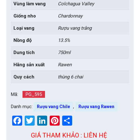
Vùng làm vang
Colchagua Valley
Giống nho
Chardonnay
Loại vang
Rượu vang trắng
Nồng độ
13.5%
Dung tích
750ml
Hãng sản xuất
Rawen
Quy cách
thùng 6 chai
Mã:
PG_595
Danh mục:
,
Rượu vang Chile
Rượu vang Rawen
Facebook
Twitter
LinkedIn
Pinterest
Share
GIÁ THAM KHẢO : LIÊN HỆ