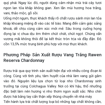
quý phái. Ngay lúc đó, người dùng cảm nhận mùi trái cây tươi
ngon lan tỏa khắp không gian. Xen lẫn mùi hương hoa trắng,
vani, thảo mộc, gỗ sồi.
Uống một ngụm, thực khách thấy rõ chất rượu sánh mịn lan tỏa
khắp khoang miệng đi vào các tế bào. Mang đến cảm giác sảng
khoái, dễ chịu cùng cảm xúc mới mẻ. Sâu trong cuống họng
đọng lại vị chua dịu êm thêm chút chát, chút ngọt. Chúng vấn
vương mãi không thôi để lại kết thúc tròn trịa và đầy đặn. Độ
cồn 13,5% mức trung bình phù hợp với mọi thực khách.
Phương Pháp Sản Xuất Rượu Vang Trắng Rawen
Reserva Chardonnay
Rượu trải qua quy trình sản xuất hiện đại với nhiều công đoạn kì
công. Cùng với tình yêu, tâm huyết của nhà làm vang gửi gắm
vào đó. Nguyên liệu lựa chọn từ loại nho Chardonnay sinh
trưởng tại cùng Colchagua Valley. Nơi có khí hậu, thổ nhưỡng
đặc biệt làm nên hương vị nho thơm ngon xuất sắc. Nho chín
được hái bằng tay cẩn thận xếp thùng chuyển về nhà máy.
Tiến hành lựa trái chất lượng loại bỏ những tạp chất không cần,