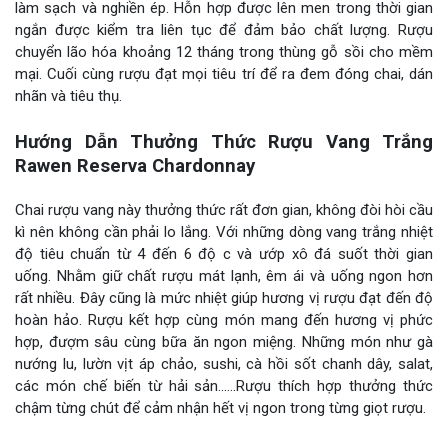
làm sạch và nghiền ép. Hỗn hợp được lên men trong thời gian
ngắn được kiểm tra liên tục để đảm bảo chất lượng. Rượu
chuyển lão hóa khoảng 12 tháng trong thùng gỗ sồi cho mềm
mại. Cuối cùng rượu đạt mọi tiêu trí để ra đem đóng chai, dán
nhãn và tiêu thụ.
Hướng Dẫn Thưởng Thức Rượu Vang Trắng
Rawen Reserva Chardonnay
Chai rượu vang này thưởng thức rất đơn gian, không đòi hòi cầu
kì nên không cần phải lo lắng. Với những dòng vang trắng nhiệt
độ tiêu chuẩn từ 4 đến 6 độ c và ướp xô đá suốt thời gian
uống. Nhằm giữ chất rượu mát lạnh, êm ái và uống ngon hơn
rất nhiều. Đây cũng là mức nhiệt giúp hương vị rượu đạt đến độ
hoàn hảo. Rượu kết hợp cùng món mang đến hương vị phức
hợp, đượm sâu cùng bữa ăn ngon miệng. Những món như gà
nướng lu, lườn vịt áp chảo, sushi, cà hồi sốt chanh dây, salat,
các món chế biến từ hải sản……Rượu thích hợp thưởng thức
chậm từng chút để cảm nhận hết vị ngon trong từng giọt rượu.