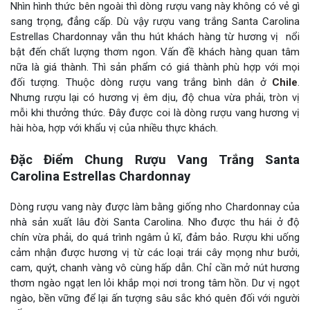
Nhìn hình thức bên ngoài thì dòng rượu vang này không có vẻ gì
sang trọng, đẳng cấp. Dù vậy rượu vang trắng Santa Carolina
Estrellas Chardonnay vẫn thu hút khách hàng từ hương vị nổi
bật đến chất lượng thơm ngon. Vấn đề khách hàng quan tâm
nữa là giá thành. Thì sản phẩm có giá thành phù hợp với mọi
đối tượng. Thuộc dòng rượu vang trắng bình dân ở
Chile
.
Nhưng rượu lại có hương vị êm dịu, độ chua vừa phải, tròn vị
mỗi khi thưởng thức. Đây được coi là dòng rượu vang hương vị
hài hòa, hợp với khẩu vị của nhiều thực khách.
Đặc Điểm Chung Rượu Vang Trắng Santa
Carolina Estrellas Chardonnay
Dòng rượu vang này được làm bằng giống nho Chardonnay của
nhà sản xuất lâu đời Santa Carolina. Nho được thu hái ở độ
chín vừa phải, do quá trình ngâm ủ kĩ, đảm bảo. Rượu khi uống
cảm nhận được hương vị từ các loại trái cây mọng như bưởi,
cam, quýt, chanh vàng vô cùng hấp dẫn. Chỉ cần mở nút hương
thơm ngào ngạt len lỏi khắp mọi nơi trong tâm hồn. Dư vị ngọt
ngào, bền vững để lại ấn tượng sâu sắc khó quên đối với người