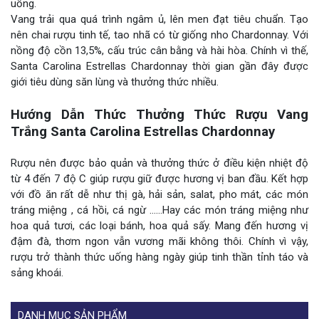
uống.
Vang trải qua quá trình ngâm ủ, lên men đạt tiêu chuẩn. Tạo
nên chai rượu tinh tế, tao nhã có từ giống nho Chardonnay. Với
nồng độ cồn 13,5%, cấu trúc cân bằng và hài hòa. Chính vì thế,
Santa Carolina Estrellas Chardonnay thời gian gần đây được
giới tiêu dùng săn lùng và thưởng thức nhiều.
Hướng Dẫn Thức Thưởng Thức Rượu Vang
Trắng Santa Carolina Estrellas Chardonnay
Rượu nên được bảo quản và thưởng thức ở điều kiện nhiệt độ
từ 4 đến 7 độ C giúp rượu giữ được hương vị ban đầu. Kết hợp
với đồ ăn rất dễ như thị gà, hải sản, salat, pho mát, các món
tráng miệng , cá hồi, cá ngừ ……Hay các món tráng miệng như
hoa quả tươi, các loại bánh, hoa quả sấy. Mang đến hương vị
đậm đà, thơm ngon vẫn vương mãi không thôi. Chính vì vậy,
rượu trở thành thức uống hàng ngày giúp tinh thần tỉnh táo và
sảng khoái.
DANH MỤC SẢN PHẨM