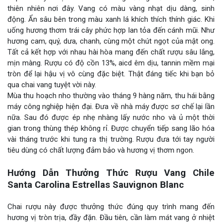
thiên nhiên nơi đây. Vang có màu vàng nhạt dịu dàng, sinh
động. Ẩn sâu bên trong màu xanh lá khích thích thính giác. Khi
uống hương thơm trái cây phức hợp lan tỏa đến cánh mũi. Như
hương cam, quý, dưa, chanh, cùng một chút ngọt của mật ong.
Tất cả kết hợp với nhau hài hòa mang đến chất rượu sâu lắng,
mịn màng. Rượu có độ cồn 13%, aicd êm dịu, tannin mềm mại
tròn để lại hậu vị vô cùng đặc biệt. Thật đáng tiếc khi bạn bỏ
qua chai vang tuyệt vời này.
Mùa thu hoạch nho thường vào tháng 9 hàng năm, thu hái bằng
máy công nghiệp hiện đại. Đưa về nhà máy được sơ chế lại lần
nữa. Sau đó được ép nhẹ nhàng lấy nước nho và ủ một thời
gian trong thùng thép không rỉ. Được chuyển tiếp sang lão hóa
vài tháng trước khi tung ra thị trường. Rượu đưa tới tay người
tiêu dùng có chất lượng đảm bảo và hương vị thơm ngon.
Hướng Dẫn Thưởng Thức Rượu Vang Chile
Santa Carolina Estrellas Sauvignon Blanc
Chai rượu này được thưởng thức đúng quy trình mang đến
hương vị tròn trịa, đầy đặn. Đầu tiên, cần làm mát vang ở nhiệt