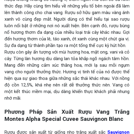
thức đẹp. Hãy cùng tìm hiểu về những yếu tố bên ngoài đã làm
lên thành công cho chai vang. Rượu sở hữu gam màu vàng ánh
xanh vô cùng đẹp mắt. Người dùng có thể hiểu tại sao rượu
luôn nổi bật ở những nơi nó xuất hiện. Bên cạnh đó, rượu bùng
nổ hương thơm đa dạng của nhiều loại trái cây khác nhau. Gợi
đến hương thơm của lê, táo xanh, ớt xanh cùng một chút gia vị.
Sự đa dạng từ thành phần tạo ra một tổng thể cực kỳ hút hồn.
Rượu còn gây ấn tượng với mùi hương hoa, mật ong, vani và cỏ
cây. Từng làn hương dịu dàng lan tỏa khắp ngõ ngách tâm hồn.
Mang đến những cảm xúc thăng hoa, mới lạ sau mỗi ngụm
vang cho người thưởng thức. Hương vị tinh tế của nó được thể
hiện qua sự giao thoa giữa những sắc thái khác nhau. Với nồng
độ cồn 12,5%, khá nhẹ nên rất dễ thưởng thức nên. Vang có
một kết thúc mềm mại, dịu dàng khiến thực khách phải nhung
nhớ mãi.
Phương Pháp Sản Xuất Rượu Vang Trắng
Montes Alpha Special Cuvee Sauvignon Blanc
Rượu được sản xuất từ giống nho trắng xuất sắc
Sauvignon