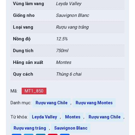
Vùng làm vang
Leyda Valley
Giống nho
Sauvignon Blanc
Loại vang
Rượu vang trắng
Nồng độ
12.5%
Dung tích
750ml
Hãng sản xuất
Montes
Quy cách
Thùng 6 chai
Mã:
MT1_850
Danh mục:
,
Rượu vang Chile
Rượu vang Montes
Từ khóa:
,
,
,
Leyda Valley
Montes
Rượu vang Chile
,
Rượu vang trắng
Sauvignon Blanc