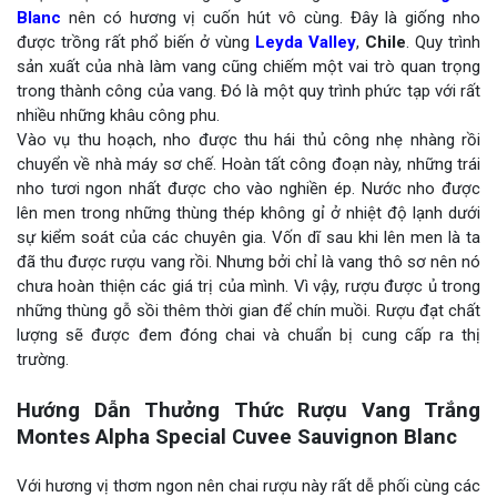
Blanc
nên có hương vị cuốn hút vô cùng. Đây là giống nho
được trồng rất phổ biến ở vùng
Leyda Valley
,
Chile
. Quy trình
sản xuất của nhà làm vang cũng chiếm một vai trò quan trọng
trong thành công của vang. Đó là một quy trình phức tạp với rất
nhiều những khâu công phu.
Vào vụ thu hoạch, nho được thu hái thủ công nhẹ nhàng rồi
chuyển về nhà máy sơ chế. Hoàn tất công đoạn này, những trái
nho tươi ngon nhất được cho vào nghiền ép. Nước nho được
lên men trong những thùng thép không gỉ ở nhiệt độ lạnh dưới
sự kiểm soát của các chuyên gia. Vốn dĩ sau khi lên men là ta
đã thu được rượu vang rồi. Nhưng bởi chỉ là vang thô sơ nên nó
chưa hoàn thiện các giá trị của mình. Vì vậy, rượu được ủ trong
những thùng gỗ sồi thêm thời gian để chín muồi. Rượu đạt chất
lượng sẽ được đem đóng chai và chuẩn bị cung cấp ra thị
trường.
Hướng Dẫn Thưởng Thức Rượu Vang Trắng
Montes Alpha Special Cuvee Sauvignon Blanc
Với hương vị thơm ngon nên chai rượu này rất dễ phối cùng các