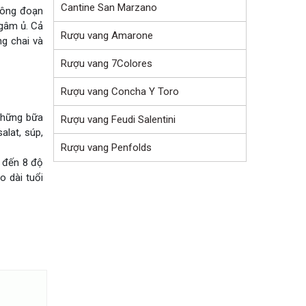
Cantine San Marzano
công đoạn
ngâm ủ. Cả
Rượu vang Amarone
ng chai và
Rượu vang 7Colores
Rượu vang Concha Y Toro
 những bữa
Rượu vang Feudi Salentini
alat, súp,
Rượu vang Penfolds
6 đến 8 độ
 dài tuổi