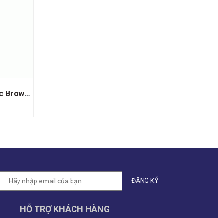
Rượu vang Chateau Cantenac Brown Grand Cru Classé 1855
HỖ TRỢ KHÁCH HÀNG