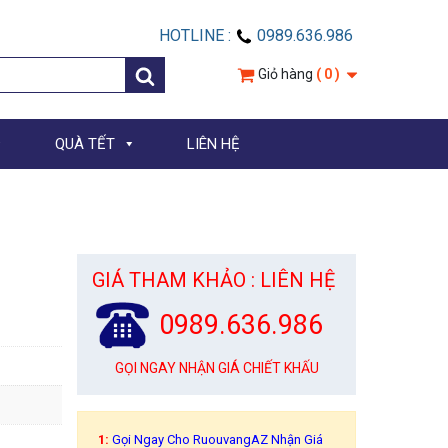
HOTLINE :
0989.636.986
Giỏ hàng
( 0 )
QUÀ TẾT
LIÊN HỆ
GIÁ THAM KHẢO : LIÊN HỆ
0989.636.986
GỌI NGAY NHẬN GIÁ CHIẾT KHẤU
1:
Gọi Ngay Cho RuouvangAZ Nhận Giá