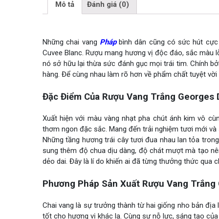
Mô tả
Đánh giá (0)
Những chai vang
Pháp
bình dân cũng có sức hút cực k
Cuvee Blanc. Rượu mang hương vị độc đáo, sắc màu lỗi 
nó sở hữu lại thừa sức đánh gục mọi trái tim. Chính bởi
hàng. Để cùng nhau làm rõ hơn về phẩm chất tuyệt vời 
Đặc Điểm Của Rượu Vang Trắng Georges 
Xuất hiện với màu vàng nhạt pha chút ánh kim vô cù
thơm ngon đặc sắc. Mang đến trải nghiệm tươi mới và
Những tầng hương trái cây tươi đua nhau lan tỏa tro
sung thêm độ chua dịu dàng, độ chát mượt mà tạo nên
dẻo dai. Đây là lí do khiến ai đã từng thưởng thức qua
Phương Pháp Sản Xuất Rượu Vang Trắng 
Chai vang là sự trưởng thành từ hai giống nho bản địa
tốt cho hương vị khác lạ. Cùng sự nỗ lực, sáng tạo của