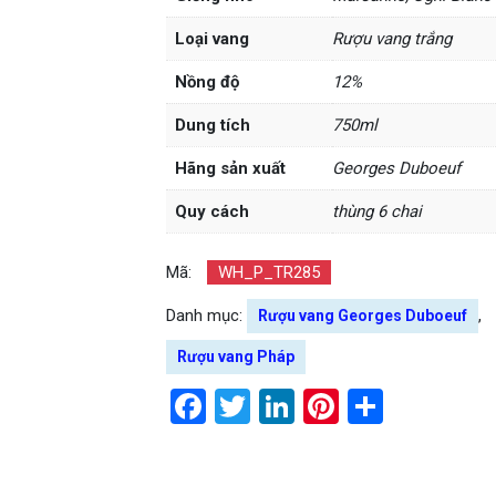
Loại vang
Rượu vang trắng
Nồng độ
12%
Dung tích
750ml
Hãng sản xuất
Georges Duboeuf
Quy cách
thùng 6 chai
Mã:
WH_P_TR285
Danh mục:
,
Rượu vang Georges Duboeuf
Rượu vang Pháp
Facebook
Twitter
LinkedIn
Pinterest
Share