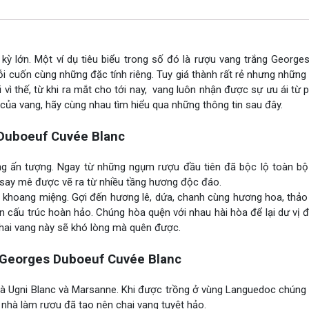
ỳ lớn. Một ví dụ tiêu biểu trong số đó là rượu vang trắng George
cuốn cùng những đặc tính riêng. Tuy giá thành rất rẻ nhưng những 
 vì thế, từ khi ra mắt cho tới nay, vang luôn nhận được sự ưu ái từ 
của vang, hãy cùng nhau tìm hiểu qua những thông tin sau đây.
Duboeuf Cuvée Blanc
ng ấn tượng. Ngay từ những ngụm rượu đầu tiên đã bộc lộ toàn bộ
 say mê được vẽ ra từ nhiều tầng hương độc đáo.
ng khoang miệng. Gợi đến hương lê, dứa, chanh cùng hương hoa, thả
 cấu trúc hoàn hảo. Chúng hòa quện với nhau hài hòa để lại dư vị 
 chai vang này sẽ khó lòng mà quên được.
Georges Duboeuf Cuvée Blanc
 là Ugni Blanc và Marsanne. Khi được trồng ở vùng Languedoc chúng 
 nhà làm rượu đã tạo nên chai vang tuyệt hảo.