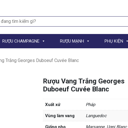
h
RƯỢU CHAMPAGNE
RƯỢU MẠNH
PHỤ KIỆN
ng Trắng Georges Duboeuf Cuvée Blanc
Rượu Vang Trắng Georges
Duboeuf Cuvée Blanc
Xuất xứ
Pháp
Vùng làm vang
Languedoc
Giống nho
Marsanne, Ugni Blanc