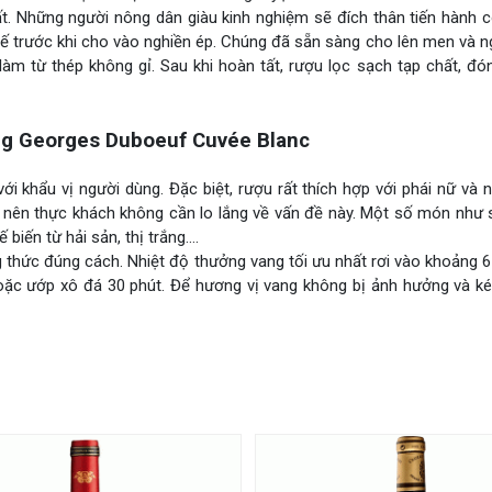
t. Những người nông dân giàu kinh nghiệm sẽ đích thân tiến hành 
ế trước khi cho vào nghiền ép. Chúng đã sẵn sàng cho lên men và 
àm từ thép không gỉ. Sau khi hoàn tất, rượu lọc sạch tạp chất, đó
g Georges Duboeuf Cuvée Blanc
i khẩu vị người dùng. Đặc biệt, rượu rất thích hợp với phái nữ và
 nên thực khách không cần lo lắng về vấn đề này. Một số món như s
 biến từ hải sản, thị trắng….
thức đúng cách. Nhiệt độ thưởng vang tối ưu nhất rơi vào khoảng 
oặc ướp xô đá 30 phút. Để hương vị vang không bị ảnh hưởng và kéo