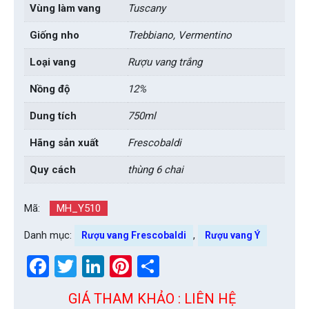
Vùng làm vang
Tuscany
Giống nho
Trebbiano, Vermentino
Loại vang
Rượu vang trắng
Nồng độ
12%
Dung tích
750ml
Hãng sản xuất
Frescobaldi
Quy cách
thùng 6 chai
Mã:
MH_Y510
Danh mục:
,
Rượu vang Frescobaldi
Rượu vang Ý
Facebook
Twitter
LinkedIn
Pinterest
Share
GIÁ THAM KHẢO : LIÊN HỆ