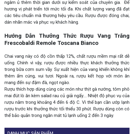
ngâm ủ thêm thời gian dưới sự kiểm soát của chuyên gia. Để
hương vị phát triển tới mức tối đa. Khi chất lượng vang đã đạt
các tiêu chuẩn mà thương hiệu yêu cầu. Rượu được đóng chai,
dán nhãn mác và phục vụ khách hàng.
Hướng Dẫn Thưởng Thức Rượu Vang Trắng
Frescobaldi Remole Toscana Bianco
Chai vang này có độ cồn thấp 12%, chất rượu mềm mại rất dễ
uống. Chính vì vậy, rượu được nhiều thực khách thưởng thức
trong bữa cơm sum vầy. Sự xuất hiện của vang khiến không khí
thêm ấm cúng, vui tươi. Ngoài ra, rượu kết họp với món ăn
mang đến sự đậm đà, ngọt ngào.
Rượu thích hợp dùng cùng các món như thịt gà nướng, tôm phô
mai đút lò ăn kèm salad rau củ giải ngấy…. Nhiệt độ phục vụ của
rượu nằm trong khoảng 4 đến 6 độ C. Vì thế bạn cần ướp lạnh
rượu trước khi thưởng thức tối thiểu 30 phút. Rượu dùng còn có
thể bảo quản trong ngăn mát tủ lạnh uống 2 đến 3 ngày.
DANH MỤC SẢN PHẨM