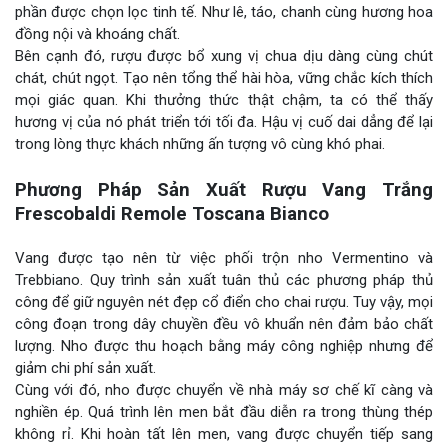
phần được chọn lọc tinh tế. Như lê, táo, chanh cùng hương hoa
đồng nội và khoáng chất.
Bên cạnh đó, rượu được bổ xung vị chua dịu dàng cùng chút
chát, chút ngọt. Tạo nên tổng thể hài hòa, vững chắc kích thích
mọi giác quan. Khi thưởng thức thật chậm, ta có thể thấy
hương vị của nó phát triển tới tối đa. Hậu vị cuố dai dẳng để lại
trong lòng thực khách những ấn tượng vô cùng khó phai.
Phương Pháp Sản Xuất Rượu Vang Trắng
Frescobaldi Remole Toscana Bianco
Vang được tạo nên từ việc phối trộn nho Vermentino và
Trebbiano. Quy trình sản xuất tuân thủ các phương pháp thủ
công để giữ nguyên nét đẹp cổ điển cho chai rượu. Tuy vậy, mọi
công đoạn trong dây chuyền đều vô khuẩn nên đảm bảo chất
lượng. Nho được thu hoạch bằng máy công nghiệp nhưng để
giảm chi phí sản xuất.
Cùng với đó, nho được chuyển về nhà máy sơ chế kĩ càng và
nghiền ép. Quá trình lên men bắt đầu diễn ra trong thùng thép
không rỉ. Khi hoàn tất lên men, vang được chuyển tiếp sang