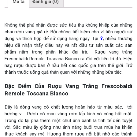
Mô tả
Đánh giá (0)
Không thể phủ nhận được sức tiêu thụ khủng khiếp của những
chai rượu vang giá rẻ. Bởi chúng tiết kiệm cho ví tiền người sử
dụng và thích hợp để sử dụng hàng ngày. Tại
Ý
, nhiều thương
hiệu đã nhận thấy điều này và rất đầu tư sản xuất các sản
phẩm nằm trong phân khúc đại trà. Rượu vang trắng
Frescobaldi Remole Toscana Bianco ra đời với tiêu trí đó. Hiện
này, rượu được bán ở hầu hết các quốc gia trên thế giới. Trở
thành thuốc uống quá thân quen với những những bữa tiệc.
Đặc Điểm Của Rượu Vang Trắng Frescobaldi
Remole Toscana Bianco
Đây là dòng vang có chất lượng hoàn hảo từ màu sắc, tới
hương vị. Rượu có màu vàng rơm lấp lánh vô cùng bắt mắt.
Trong đó lại pha thêm một chút ánh xanh lá tinh tế đến tuyệt
vời. Sắc màu ấy giống như ánh nắng buổi trưa mùa hạ khiến
thực khách say mê. Hương thơm rượu nổi bật nhờ các thành