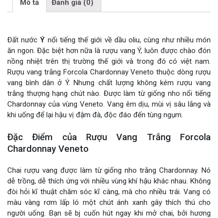
Mô tả
Đánh giá (0)
Đất nước
Ý
nổi tiếng thế giới về dầu oliu, cùng như nhiều món
ăn ngon. Đặc biệt hơn nữa là rượu vang Ý, luôn được chào đón
nồng nhiệt trên thị trường thế giới và trong đó có việt nam.
Rượu vang trắng Forcola Chardonnay Veneto thuộc dòng rượu
vang bình dân ở Ý. Nhưng chất lượng không kém rượu vang
trắng thượng hạng chút nào. Được làm từ giống nho nổi tiếng
Chardonnay của vùng Veneto. Vang êm dịu, mùi vị sâu lắng và
khi uống để lại hậu vị đậm đà, độc đáo đến tùng ngụm.
Đặc Điểm của Rượu Vang Trắng Forcola
Chardonnay Veneto
Chai rượu vang được làm từ giống nho trắng Chardonnay. Nó
dễ trồng, dễ thích ứng với nhiều vùng khí hậu khác nhau. Không
đòi hỏi kĩ thuật chăm sóc kĩ càng, mà cho nhiều trái. Vang có
màu vàng rơm lấp ló một chút ánh xanh gây thích thú cho
người uống. Bạn sẽ bj cuốn hút ngay khi mở chai, bởi hương