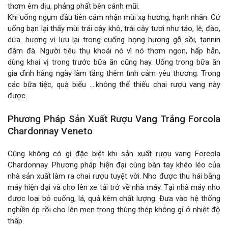
thơm êm dịu, phảng phất bên cánh mũi.
Khi uống ngụm đầu tiên cảm nhận mùi xạ hương, hạnh nhân. Cứ
uống bạn lại thấy mùi trái cây khô, trái cây tươi như táo, lê, đào,
dứa. hương vị lưu lại trong cuống họng hương gỗ sồi, tannin
đậm đà. Người tiêu thụ khoái nó vì nó thơm ngon, hấp hẫn,
dùng khai vị trong trước bữa ăn cũng hay. Uống trong bữa ăn
gia đình hàng ngày làm tăng thêm tình cảm yêu thương. Trong
các bữa tiệc, quà biếu ….không thể thiếu chai rượu vang này
được.
Phương Pháp Sản Xuất Rượu Vang Trắng Forcola
Chardonnay Veneto
Cũng không có gì đặc biệt khi sản xuất rượu vang Forcola
Chardonnay. Phương pháp hiện đại cùng bàn tay khéo léo của
nhà sản xuất làm ra chai rượu tuyệt vời. Nho được thu hái bằng
máy hiện đại và cho lên xe tải trở về nhà máy. Tại nhà máy nho
được loại bỏ cuống, lá, quả kém chất lượng. Đưa vào hệ thống
nghiền ép rồi cho lên men trong thùng thép không gỉ ở nhiệt độ
thấp.