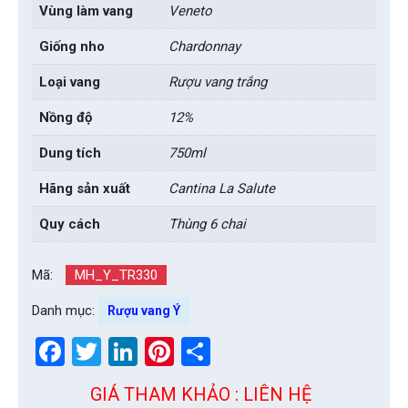
Vùng làm vang
Veneto
Giống nho
Chardonnay
Loại vang
Rượu vang trắng
Nồng độ
12%
Dung tích
750ml
Hãng sản xuất
Cantina La Salute
Quy cách
Thùng 6 chai
Mã:
MH_Y_TR330
Danh mục:
Rượu vang Ý
Facebook
Twitter
LinkedIn
Pinterest
Share
GIÁ THAM KHẢO : LIÊN HỆ