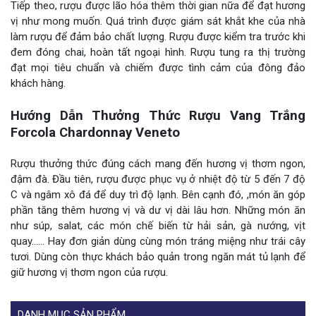
Tiếp theo, rượu được lão hóa thêm thời gian nữa để đạt hương
vị như mong muốn. Quá trình được giám sát khắt khe của nhà
làm rượu để đảm bảo chất lượng. Rượu được kiểm tra trước khi
đem đóng chai, hoàn tất ngoại hình. Rượu tung ra thị trường
đạt mọi tiêu chuẩn và chiếm được tình cảm của đông đảo
khách hàng.
Hướng Dẫn Thưởng Thức Rượu Vang Trắng
Forcola Chardonnay Veneto
Rượu thưởng thức đúng cách mang đến hương vị thơm ngon,
đậm đà. Đầu tiên, rượu được phục vụ ở nhiệt độ từ 5 đến 7 độ
C và ngâm xô đá để duy trì độ lạnh. Bên cạnh đó, ,món ăn góp
phần tăng thêm hương vị và dư vị dài lâu hơn. Những món ăn
như súp, salat, các món chế biến từ hải sản, gà nướng, vịt
quay…… Hay đơn giản dùng cùng món tráng miệng như trái cây
tươi. Dùng còn thực khách bảo quản trong ngăn mát tủ lạnh để
giữ hương vị thơm ngon của rượu.
DANH MỤC SẢN PHẨM