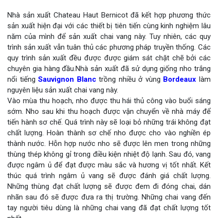
Nhà sản xuất Chateau Haut Bernicot đã kết hợp phương thức
sản xuất hiện đại với các thiết bị tiên tiến cùng kinh nghiệm lâu
năm của mình để sản xuất chai vang này. Tuy nhiên, các quy
trình sản xuất vẫn tuân thủ các phương pháp truyền thống. Các
quy trình sản xuất đều được được giám sát chặt chẽ bởi các
chuyên gia hàng đầu.Nhà sản xuất đã sử dụng giống nho trắng
nổi tiếng
Sauvignon Blanc
trồng nhiều ở vùng
Bordeaux
làm
nguyên liệu sản xuất chai vang này.
Vào mùa thu hoạch, nho được thu hái thủ công vào buổi sáng
sớm. Nho sau khi thu hoạch được vận chuyển về nhà máy để
tiến hành sơ chế. Quá trình này sẽ loại bỏ những trái không đạt
chất lượng. Hoàn thành sơ chế nho được cho vào nghiền ép
thành nước. Hỗn hợp nước nho sẽ được lên men trong những
thùng thép không gỉ trong điều kiện nhiệt độ lạnh. Sau đó, vang
được ngâm ủ để đạt được màu sắc và hương vị tốt nhất. Kết
thúc quá trình ngâm ủ vang sẽ được đánh giá chất lượng.
Những thùng đạt chất lượng sẽ được đem đi đóng chai, dán
nhãn sau đó sẽ được đưa ra thị trường. Những chai vang đến
tay người tiêu dùng là những chai vang đã đạt chất lượng tốt