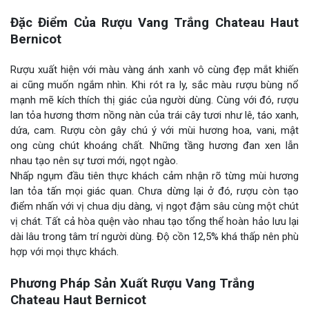
Đặc Điểm Của Rượu Vang Trắng Chateau Haut
Bernicot
Rượu xuất hiện với màu vàng ánh xanh vô cùng đẹp mắt khiến
ai cũng muốn ngắm nhìn. Khi rót ra ly, sắc màu rượu bùng nổ
mạnh mẽ kích thích thị giác của người dùng. Cùng với đó, rượu
lan tỏa hương thơm nồng nàn của trái cây tươi như lê, táo xanh,
dứa, cam. Rượu còn gây chú ý với mùi hương hoa, vani, mật
ong cùng chút khoáng chất. Những tầng hương đan xen lẫn
nhau tạo nên sự tươi mới, ngọt ngào.
Nhấp ngụm đầu tiên thực khách cảm nhận rõ từng mùi hương
lan tỏa tấn mọi giác quan. Chưa dừng lại ở đó, rượu còn tạo
điểm nhấn với vị chua dịu dàng, vị ngọt đậm sâu cùng một chút
vị chát. Tất cả hòa quện vào nhau tạo tổng thể hoàn hảo lưu lại
dài lâu trong tâm trí người dùng. Độ cồn 12,5% khá thấp nên phù
hợp với mọi thực khách.
Phương Pháp Sản Xuất Rượu Vang Trắng
Chateau Haut Bernicot