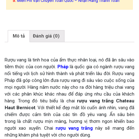
5:
Miễn Phí Vận Chuyển Toàn Quốc – Nhận Hàng Thanh Toán
Mô tả
Đánh giá (0)
Rượu vang là tinh hoa của ẩm thực nhân loại, nó đã ăn sâu vào
tiềm thức của con người.
Pháp
là quốc gia có ngành rượu vang
nổi tiếng với lịch sử hình thành và phát triển lâu đời. Rượu vang
Pháp đã góp công lớn đưa rượu vang đi sâu vào cuộc sống của
mọi người. Hàng năm nước này cho ra đời hàng triệu chai vang
với các phân khúc khác nhau để đáp ứng nhu cầu của khách
hàng. Trong đó tiêu biểu là chai
rượu vang trắng Chateau
Haut Bernicot
. Với thiết kế đẹp mắt lôi cuốn ánh nhìn
, vang
đã
chiếm được cảm tình của các tín đồ yêu vang. Ẩn sâu bên
trong là chất rượu mịn màng, hương vị thơm ngon khiến bao
người xao xuyến. Chai
rượu vang trắng
này sẽ mang đến
những khám phá tuyệt vời cho người dùng.