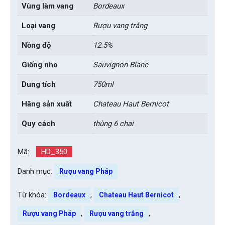
Vùng làm vang
Bordeaux
Loại vang
Rượu vang trắng
Nồng độ
12.5%
Giống nho
Sauvignon Blanc
Dung tích
750ml
Hãng sản xuất
Chateau Haut Bernicot
Quy cách
thùng 6 chai
Mã:
HD_350
Danh mục:
Rượu vang Pháp
Từ khóa:
,
,
Bordeaux
Chateau Haut Bernicot
,
,
Rượu vang Pháp
Rượu vang trắng