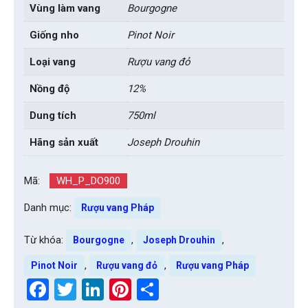
Vùng làm vang
Bourgogne
Giống nho
Pinot Noir
Loại vang
Rượu vang đỏ
Nồng độ
12%
Dung tích
750ml
Hãng sản xuất
Joseph Drouhin
Mã:
WH_P_DO900
Danh mục:
Rượu vang Pháp
Từ khóa:
,
,
Bourgogne
Joseph Drouhin
,
,
Pinot Noir
Rượu vang đỏ
Rượu vang Pháp
Facebook
Twitter
LinkedIn
Pinterest
Share