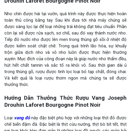
Drouhin Laforet Bourgogne Pinot Noir
Nho chín được hái tại vườn, quá trình này được thực hiện hoàn
toàn thủ công bằng tay. Sau khi đưa tới nhà máy chúng sẽ
được sàng lọc lại để loại những trái không đạt tiêu chuẩn. Phần
còn lại sẽ được rửa sạch, sơ chế, sau đó xay thành nước nho.
Tiếp đó nước nho được lên men trong thùng gỗ sồi ở nhiệt độ
được kiểm soát chặt chẽ. Trong quá trình lão hóa, sự khuấy
trộn giữa dịch nho và vỏ nho luôn được thực hiện thường
xuyên. Mục đích của công đoạn này là giúp nước nho thấm đều,
hút hết chất tannin và sắc tố ra khỏi vỏ. Sau thời gian dài ủ
trong thùng gỗ, rượu được tinh lọc loại bỏ tạp chất, đóng chai.
Và kết quả là loại rượu thơm ngon mà chúng ta sẽ được
thưởng thức.
Hướng Dẫn Thưởng Thức
Rượu Vang Joseph
Drouhin Laforet Bourgogne Pinot Noir
Loại
vang đỏ
này đặc biệt phù hợp với những loại thịt đỏ được
chế biến đậm đà. Đặc biệt là thịt cừu nướng, thịt bò bít tết, thịt
nai hun khói. Hay đơn giản là những loại đồ nguội, các món hải