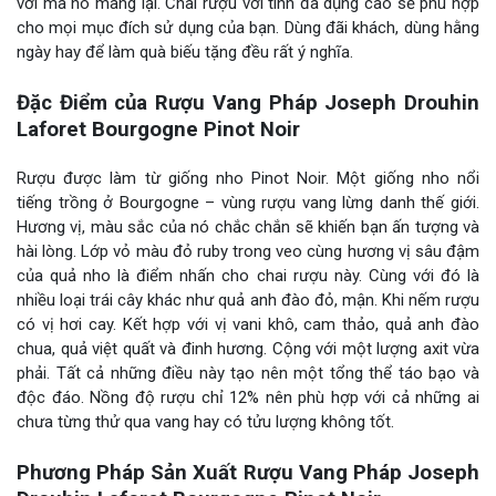
vời mà nó mang lại. Chai rượu với tính đa dụng cao sẽ phù hợp
cho mọi mục đích sử dụng của bạn. Dùng đãi khách, dùng hằng
ngày hay để làm quà biếu tặng đều rất ý nghĩa.
Đặc Điểm của Rượu Vang Pháp Joseph Drouhin
Laforet Bourgogne Pinot Noir
Rượu được làm từ giống nho Pinot Noir. Một giống nho nổi
tiếng trồng ở Bourgogne – vùng rượu vang lừng danh thế giới.
Hương vị, màu sắc của nó chắc chắn sẽ khiến bạn ấn tượng và
hài lòng. Lớp vỏ màu đỏ ruby trong veo cùng hương vị sâu đậm
của quả nho là điểm nhấn cho chai rượu này. Cùng với đó là
nhiều loại trái cây khác như quả anh đào đỏ, mận. Khi nếm rượu
có vị hơi cay. Kết hợp với vị vani khô, cam thảo, quả anh đào
chua, quả việt quất và đinh hương. Cộng với một lượng axit vừa
phải. Tất cả những điều này tạo nên một tổng thể táo bạo và
độc đáo. Nồng độ rượu chỉ 12% nên phù hợp với cả những ai
chưa từng thử qua vang hay có tửu lượng không tốt.
Phương Pháp Sản Xuất Rượu Vang Pháp Joseph