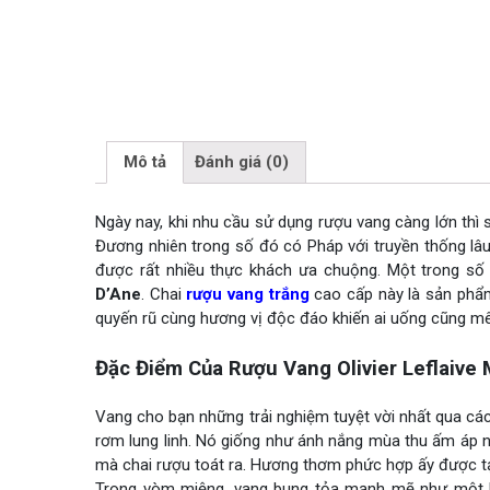
Mô tả
Đánh giá (0)
Ngày nay, khi nhu cầu sử dụng rượu vang càng lớn thì
Đương nhiên trong số đó có Pháp với truyền thống lâ
được rất nhiều thực khách ưa chuộng. Một trong số
D’Ane
. Chai
rượu vang trắng
cao cấp này là sản phẩm
quyến rũ cùng hương vị độc đáo khiến ai uống cũng mê
Đặc Điểm Của Rượu Vang Olivier Leflaive 
Vang cho bạn những trải nghiệm tuyệt vời nhất qua các
rơm lung linh. Nó giống như ánh nắng mùa thu ấm áp n
mà chai rượu toát ra. Hương thơm phức hợp ấy được tạ
Trong vòm miệng, vang bung tỏa mạnh mẽ như một b