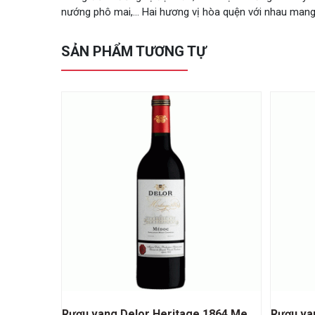
nướng phô mai,… Hai hương vị hòa quện với nhau mang 
SẢN PHẨM TƯƠNG TỰ
Rượu vang Delor Heritage 1864 Medoc