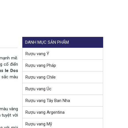
DANH MỤC SẢN PHẨM
Rượu vang Ý
n mạnh mẽ.
g cổ điển
Rượu vang Pháp
us le Dos
h sắc màu
Rượu vang Chile
Rượu vang Úc
Rượu vang Tây Ban Nha
i màu vàng
Rượu vang Argentina
 tuyệt vời
Rượu vang Mỹ
g với mùi