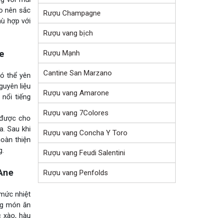
ạo nên sắc
Rượu Champagne
hù hợp với
Rượu vang bịch
Rượu Mạnh
e
Cantine San Marzano
có thể yên
guyên liệu
Rượu vang Amarone
 nổi tiếng
Rượu vang 7Colores
 được cho
. Sau khi
Rượu vang Concha Y Toro
hoàn thiện
g.
Rượu vang Feudi Salentini
’Ane
Rượu vang Penfolds
mức nhiệt
ùng món ăn
 xào, hàu