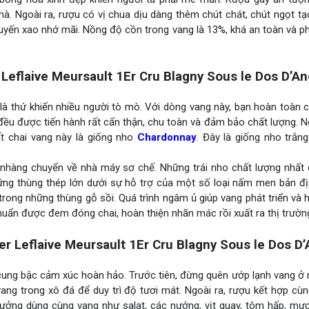
à. Ngoài ra, rượu có vị chua dịu dàng thêm chút chát, chút ngọt t
i xuyến xao nhớ mãi. Nồng độ cồn trong vang là 13%, khá an toàn và p
Leflaive Meursault 1Er Cru Blagny Sous le Dos D’An
là thứ khiến nhiều người tò mò. Với dòng vang này, bạn hoàn toàn 
 đều được tiến hành rất cẩn thận, chu toàn và đảm bảo chất lượng. N
 chai vang này là giống nho
Chardonnay
. Đây là giống nho trắng
nhàng chuyển về nhà máy sơ chế. Những trái nho chất lượng nhất
ng thùng thép lớn dưới sự hỗ trợ của một số loại nấm men bản địa
rong những thùng gỗ sồi. Quá trình ngâm ủ giúp vang phát triển và 
uẩn được đem đóng chai, hoàn thiện nhãn mác rồi xuất ra thị trườn
 Leflaive Meursault 1Er Cru Blagny Sous le Dos D
ung bậc cảm xúc hoàn hảo. Trước tiên, đừng quên ướp lạnh vang ở 
ang trong xô đá để duy trì độ tươi mát. Ngoài ra, rượu kết hợp c
ưởng dùng cùng vang như salat, các nướng, vịt quay, tôm hấp, mực