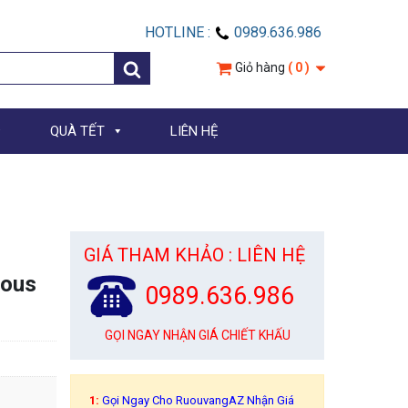
HOTLINE :
0989.636.986
Giỏ hàng
( 0 )
QUÀ TẾT
LIÊN HỆ
GIÁ THAM KHẢO : LIÊN HỆ
Sous
0989.636.986
GỌI NGAY NHẬN GIÁ CHIẾT KHẤU
1:
Gọi Ngay Cho RuouvangAZ Nhận Giá