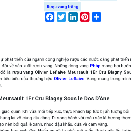
Rượu vang trắng
Facebook
Twitter
LinkedIn
Pinterest
Share
 sự phát triển của ngành công nghiệp rượu các nước càng phát triể
u đời về sản xuất rượu vang. Những dòng vang
Pháp
mang hơi hướn
 đó là
rượu vang Olivier Leflaive Meursault 1Er Cru Blagny So
 tiêu biểu của thương hiệu
Olivier Leflaive
. Vang mang trong mìn
.
Meursault 1Er Cru Blagny Sous le Dos D’Ane
 giác quan. Khi vừa mới tiếp xúc, thực khách lập tức bị ấn tượng bở
hưng lại vô cùng dịu dàng. Đi song hành với màu sắc là hương thơm
o nên bởi quả lê xanh, nhục đậu khấu, dứa và cam vàng.
ông hoa xinh đẹp khiến người ta phải mê mẩn. Rượu gây ấn tượn