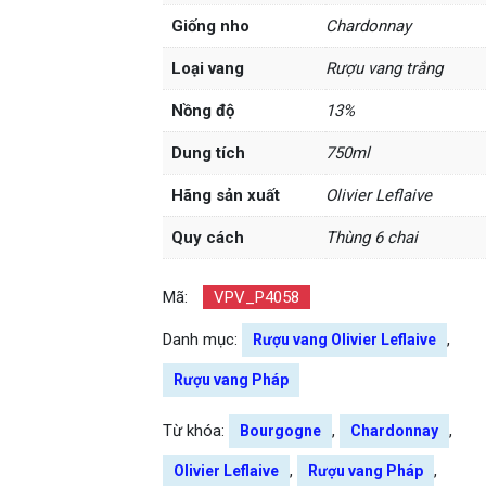
Giống nho
Chardonnay
Loại vang
Rượu vang trắng
Nồng độ
13%
Dung tích
750ml
Hãng sản xuất
Olivier Leflaive
Quy cách
Thùng 6 chai
Mã:
VPV_P4058
Danh mục:
,
Rượu vang Olivier Leflaive
Rượu vang Pháp
Từ khóa:
,
,
Bourgogne
Chardonnay
,
,
Olivier Leflaive
Rượu vang Pháp