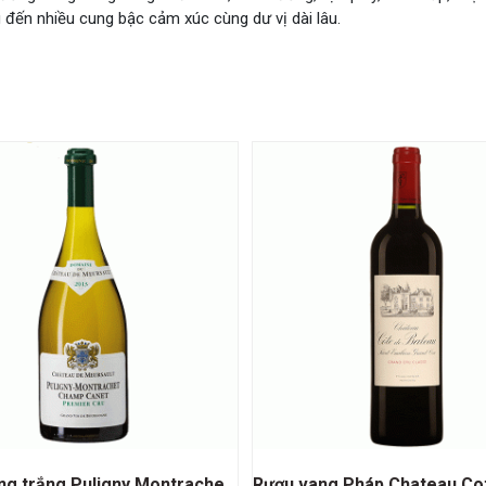
đến nhiều cung bậc cảm xúc cùng dư vị dài lâu.
Rượu vang trắng Puligny Montrachet Champ Canet Premier Cru