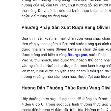
hương của sả, cần tây, vani, chút hương gỗ sồi mượt m
thái riêng. Dư vị bền bỉ, dẻo dai khiến thực khách phả
nhiều đối tượng thưởng thức.
Phương Pháp Sản Xuất Rượu Vang Olivier 
Quá trình sản xuất nên một chai rượu vang chắc chắn 
tâm về quy trình ngâm ủ. Bởi mỗi bước trong quá trình
được nhà làm vang
Olivier Leflaive
chọn để sản xuất
được trồng phổ biến ở vùng
Bourgogne
, nước Pháp.
Vào vụ thu hoạch, nho được thu hoạch thủ công nhẹ 
vào nghiền ép. Nước nho được lên men lạnh trong nhữ
lên men, rượu được chuyển sang ngâm ủ thời gian dài t
hương vị cùng màu sắc hoàn hảo. Rượu đạt các tiêu ch
Hướng Dẫn Thưởng Thức Rượu Vang Olivier
Hãy thưởng thức rượu đúng cách để không bỏ lỡ một c
4 đến 6 độ C. Trong suốt quá trình thưởng thức ướp v
mang đến hương vị đậm đà, tròn trịa. Những món lý t