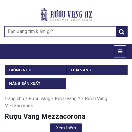
Search
for:
GIỐNG NHO
LOẠI VANG
HÃNG SẢN XUẤT
Trang chủ
/
Rượu vang
/
Rượu vang Ý
/ Rượu Vang
Mezzacorona
Rượu Vang Mezzacorona
Xem thêm