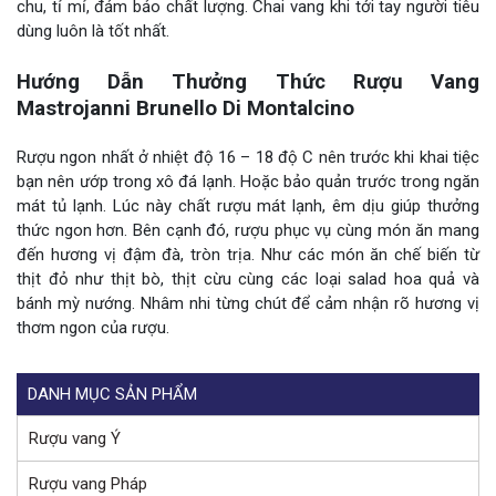
chu, tỉ mỉ, đảm bảo chất lượng. Chai vang khi tới tay người tiêu
dùng luôn là tốt nhất.
Hướng Dẫn Thưởng Thức Rượu Vang
Mastrojanni Brunello Di Montalcino
Rượu ngon nhất ở nhiệt độ 16 – 18 độ C nên trước khi khai tiệc
bạn nên ướp trong xô đá lạnh. Hoặc bảo quản trước trong ngăn
mát tủ lạnh. Lúc này chất rượu mát lạnh, êm dịu giúp thưởng
thức ngon hơn. Bên cạnh đó, rượu phục vụ cùng món ăn mang
đến hương vị đậm đà, tròn trịa. Như các món ăn chế biến từ
thịt đỏ như thịt bò, thịt cừu cùng các loại salad hoa quả và
bánh mỳ nướng. Nhâm nhi từng chút để cảm nhận rõ hương vị
thơm ngon của rượu.
DANH MỤC SẢN PHẨM
Rượu vang Ý
Rượu vang Pháp