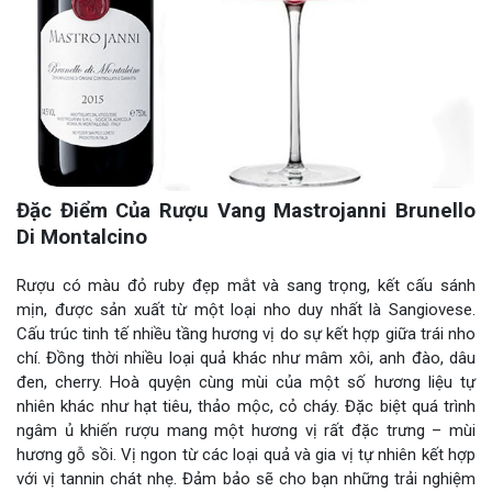
Đặc Điểm Của Rượu Vang Mastrojanni Brunello
Di Montalcino
Rượu có màu đỏ ruby đẹp mắt và sang trọng, kết cấu sánh
mịn, được sản xuất từ một loại nho duy nhất là Sangiovese.
Cấu trúc tinh tế nhiều tầng hương vị do sự kết hợp giữa trái nho
chí. Đồng thời nhiều loại quả khác như mâm xôi, anh đào, dâu
đen, cherry. Hoà quyện cùng mùi của một số hương liệu tự
nhiên khác như hạt tiêu, thảo mộc, cỏ cháy. Đặc biệt quá trình
ngâm ủ khiến rượu mang một hương vị rất đặc trưng – mùi
hương gỗ sồi. Vị ngon từ các loại quả và gia vị tự nhiên kết hợp
với vị tannin chát nhẹ. Đảm bảo sẽ cho bạn những trải nghiệm