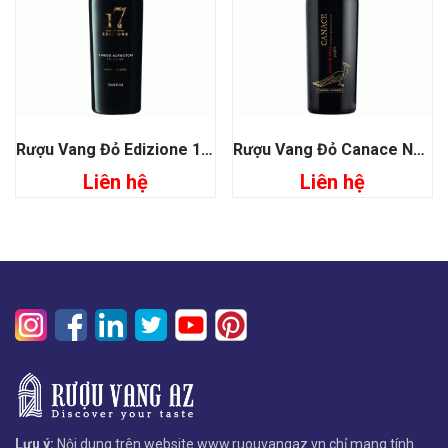
Rượu Vang Đỏ Edizione 17 Limited Release
Rượu Vang Đỏ Canace Nero Di Troia Pugia
Liên hệ
Liên hệ
Lưu ý:
Nội dung trên website www.ruouvangaz.vn chỉ mang tính