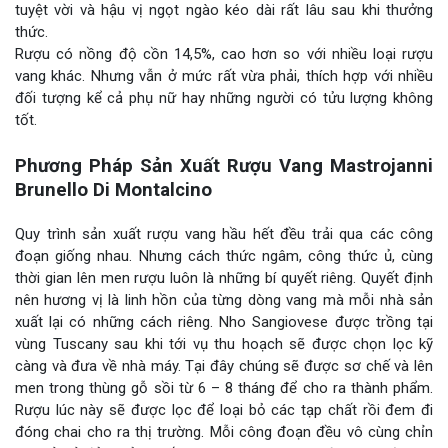
tuyệt vời và hậu vị ngọt ngào kéo dài rất lâu sau khi thưởng
thức.
Rượu có nồng độ cồn 14,5%, cao hơn so với nhiều loại rượu
vang khác. Nhưng vẫn ở mức rất vừa phải, thích hợp với nhiều
đối tượng kể cả phụ nữ hay những người có tửu lượng không
tốt.
Phương Pháp Sản Xuất Rượu Vang Mastrojanni
Brunello Di Montalcino
Quy trình sản xuất rượu vang hầu hết đều trải qua các công
đoạn giống nhau. Nhưng cách thức ngâm, công thức ủ, cùng
thời gian lên men rượu luôn là những bí quyết riêng. Quyết định
nên hương vị là linh hồn của từng dòng vang mà mỗi nhà sản
xuất lại có những cách riêng. Nho Sangiovese được trồng tại
vùng Tuscany sau khi tới vụ thu hoạch sẽ được chọn lọc kỹ
càng và đưa về nhà máy. Tại đây chúng sẽ được sơ chế và lên
men trong thùng gỗ sồi từ 6 – 8 tháng để cho ra thành phẩm.
Rượu lúc này sẽ được lọc để loại bỏ các tạp chất rồi đem đi
đóng chai cho ra thị trường. Mỗi công đoạn đều vô cùng chỉn