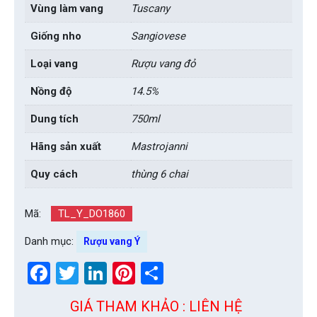
Vùng làm vang
Tuscany
Giống nho
Sangiovese
Loại vang
Rượu vang đỏ
Nồng độ
14.5%
Dung tích
750ml
Hãng sản xuất
Mastrojanni
Quy cách
thùng 6 chai
Mã:
TL_Y_DO1860
Danh mục:
Rượu vang Ý
Facebook
Twitter
LinkedIn
Pinterest
Share
GIÁ THAM KHẢO : LIÊN HỆ