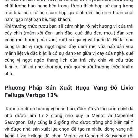
chất lượng hảo hạng bên trong. Rượu thích hợp sử dụng trong
mọi bữa tiệc, từ tiệc sum họp gia đình đến tiệc liên hoan cuối
năm, gặp mặt bạn bè, tiếp khách.
Khi thưởng thức rượu bạn sẽ cảm nhận rõ nét hương vị của trái
cây chín (mâm xôi đen, anh đào, quả dâu đen, mơ…) đan xen
cùng mùi hương của vani, một số gia vị và thuốc lá. Để lại sau
cùng là dư vị rượu ngọt ngào đầy đam mê, vừa hấp dẫn vừa
mãnh liệt và đặc biệt là có sự đan xen giữa vị cay của nghệ, quế
cùng vị ngọt ngào thang lịch của trái cây chín và cấu trúc
tannic. Tất cả như khơi gợi, mời gọi người thưởng thức khám
phá.
Phương Pháp Sản Xuất Rượu Vang Đỏ Livio
Felluga Vertigo 13%
Rượu sở dĩ có hương vị hoàn hảo, đậm đà và lôi cuốn chính là
nhờ được làm từ 2 giống nho quý là Merlot và Cabernet
Sauvignon. Đây cũng là 2 giống nho được trồng phổ biến tại Ý
và được nhà sản xuất lựa chọn để tạo ra nhiều dòng vang nổi
tiếng. Livio Felluga đã chọn Merlot và Cabernet Sauvignon rồi