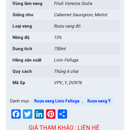
Vùng làm vang
Friuli Venezia Giulia
Giống nho
Cabernet Sauvignon, Merlot
Loại vang
Rượu vang đỏ
Nồng độ
13%
Dung tích
750ml
Hãng sản xuất
Livio Felluga
Quy cách
Thùng 6 chai
Mã Sp
VPV_Y_DO976
Danh mục:
,
Rượu vang Livio Felluga
Rượu vang Ý
Facebook
Twitter
LinkedIn
Pinterest
Share
GIÁ THAM KHẢO : LIÊN HỆ