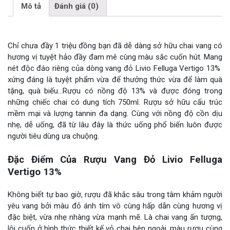
Mô tả
Đánh giá (0)
Chỉ chưa đầy 1 triệu đồng bạn đã dễ dàng sở hữu chai vang có
hương vị tuyệt hảo đầy đam mê cùng màu sắc cuốn hút. Mang
nét độc đáo riêng của dòng vang đỏ Livio Felluga Vertigo 13%
xứng đáng là tuyệt phẩm vừa để thưởng thức vừa để làm quà
tặng, quà biếu…Rượu có nồng độ 13% và được đóng trong
những chiếc chai có dung tích 750ml. Rượu sở hữu cấu trúc
mềm mại và lượng tannin đa dạng. Cùng với nồng độ cồn dịu
nhẹ, dễ uống, đã từ lâu đây là thức uống phổ biến luôn được
người tiêu dùng ưa chuộng.
Đặc Điểm Của Rượu Vang Đỏ Livio Felluga
Vertigo 13%
Không biết tự bao giờ, rượu đã khắc sâu trong tâm khảm người
yêu vang bởi màu đỏ ánh tím vô cùng hấp dẫn cùng hương vị
đặc biệt, vừa nhẹ nhàng vừa mạnh mẽ. Là chai vang ấn tượng,
lôi cuốn ở hình thức thiết kế vỏ chai bên ngoài, màu rượu cùng