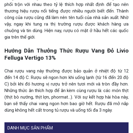
phối trộn với nhau theo tỷ lệ thích hợp nhất định để tạo nên
thương hiệu rượu nổi tiếng được nhiều người biết đến. Thành
công của rượu cũng đã làm nên tên tuổi của nhà sản xuất. Nhờ
vậy, ngay khi tung ra thị trường rượu được khách hàng ưa
chuộng và tin dùng. Hiện nay, rượu có mặt ở hầu hết các quốc
gia trên thế giới.
Hướng Dẫn Thưởng Thức Rượu Vang Đỏ Livio
Felluga Vertigo 13%
Chai rượu vang này thường được bảo quản ở nhiệt độ từ 12
đến 14 độ C. Rượu sẽ ngon hơn khi uống lạnh (từ 16 đến 20 độ
C) bởi khi đó hương vị rượu trở nên tươi mới và tròn đầy hơn.
Những thức ăn thích hợp để ăn kèm cùng rượu là: các món thịt
(thịt bò nướng, thịt lợn, phormat…). Với sự kết hợp hài hòa này,
bạn sẽ thấy chai vang ngon hơn bao giờ hết. Rượu đã mở nắp
dùng không hết cất trong tủ rượu và uống tối đa 3 ngày.
DANH MỤC SẢN PHẨM