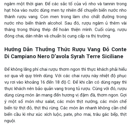
ngâm một thời gian. Để các sắc tố của vỏ nho và tannin trong
hạt hòa vào nước dùng men tự nhiên để chuyển biến nước nho
thành rượu vang. Con men trong làm cho chất đường trong
nước nho biến thành alcohol. Sau đó, rượu ngâm ủ thêm vài
tháng trong thùng thép để hoàn thiện mình. Cuối cùng, rượu
đóng chai, dán nhãn và chuẩn bị cung cấp ra thị trường.
Hướng Dẫn Thưởng Thức Rượu Vang Đỏ Conte
Di Campiano Nero D’avola Syrah Terre
Siciliane
Để không lãng phí chai rượu thơm ngon thì thực khách phải hiểu
sơ qua về quy trình dùng. Với các chai rượu này nhiệt độ phục
vụ rơi vào khoảng 16 đến 18 độ C. Để khi cần có dùng ngay thì
thực khách nên bảo quản vang trong tủ rượu. Cùng với đó, rượu
dùng cùng món ăn mang đến hương vị đậm đà, thơm ngon. Gợi
ý một số món như salat, các món thịt nướng, các món chế
biến từ thịt đỏ, thịt thú rừng. Các món ăn nhanh không cần chế
biến cầu kì như xúc xích luộc, pate, pho mai, trâu gác bếp, thịt
nguội.