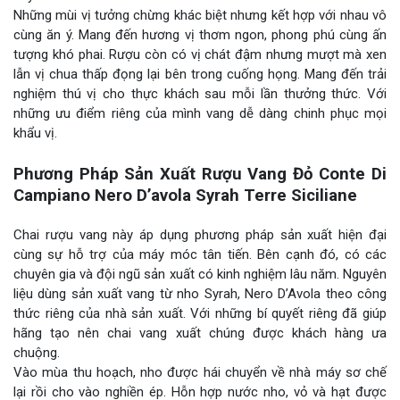
Những mùi vị tưởng chừng khác biệt nhưng kết hợp với nhau vô
cùng ăn ý. Mang đến hương vị thơm ngon, phong phú cùng ấn
tượng khó phai. Rượu còn có vị chát đậm nhưng mượt mà xen
lẫn vị chua thấp đọng lại bên trong cuống họng. Mang đến trải
nghiệm thú vị cho thực khách sau mỗi lần thưởng thức. Với
những ưu điểm riêng của mình vang dễ dàng chinh phục mọi
khẩu vị.
Phương Pháp Sản Xuất Rượu Vang Đỏ Conte Di
Campiano Nero D’avola Syrah Terre Siciliane
Chai rượu vang này áp dụng phương pháp sản xuất hiện đại
cùng sự hỗ trợ của máy móc tân tiến. Bên cạnh đó, có các
chuyên gia và đội ngũ sản xuất có kinh nghiệm lâu năm. Nguyên
liệu dùng sản xuất vang từ nho Syrah, Nero D’Avola theo công
thức riêng của nhà sản xuất. Với những bí quyết riêng đã giúp
hãng tạo nên chai vang xuất chúng được khách hàng ưa
chuộng.
Vào mùa thu hoạch, nho được hái chuyển về nhà máy sơ chế
lại rồi cho vào nghiền ép. Hỗn hợp nước nho, vỏ và hạt được