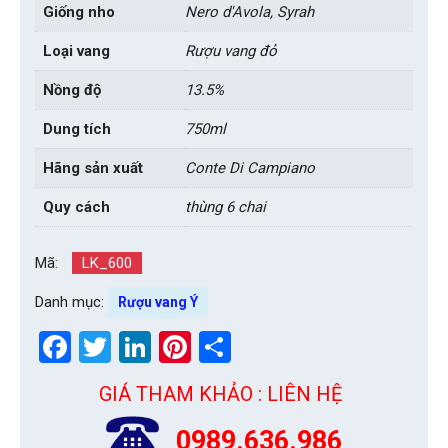
Giống nho
Nero d'Avola, Syrah
Loại vang
Rượu vang đỏ
Nồng độ
13.5%
Dung tích
750ml
Hãng sản xuất
Conte Di Campiano
Quy cách
thùng 6 chai
Mã:
LK_600
Danh mục:
Rượu vang Ý
Facebook
Twitter
LinkedIn
Pinterest
Share
GIÁ THAM KHẢO : LIÊN HỆ
0989.636.986