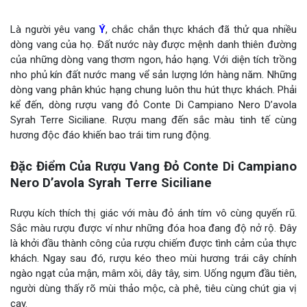
Là người yêu vang
Ý
, chắc chắn thực khách đã thử qua nhiều
dòng vang của họ. Đất nước này được mệnh danh thiên đường
của những dòng vang thơm ngon, hảo hạng. Với diện tích trồng
nho phủ kín đất nước mang vể sản lượng lớn hàng năm. Những
dòng vang phân khúc hạng chung luôn thu hút thực khách. Phải
kể đến, dòng rượu vang đỏ Conte Di Campiano Nero D’avola
Syrah Terre Siciliane. Rượu mang đến sắc màu tinh tế cùng
hương độc đáo khiến bao trái tim rung động.
Đặc Điểm Của Rượu Vang Đỏ Conte Di Campiano
Nero D’avola Syrah Terre Siciliane
Rượu kích thích thị giác với màu đỏ ánh tím vô cùng quyến rũ.
Sắc màu rượu được ví như những đóa hoa đang độ nở rộ. Đây
là khởi đầu thành công của rượu chiếm được tình cảm của thực
khách. Ngay sau đó, rượu kéo theo mùi hương trái cây chính
ngào ngạt của mận, mâm xôi, dây tây, sim. Uống ngụm đầu tiên,
người dùng thấy rõ mùi thảo mộc, cà phê, tiêu cùng chút gia vị
cay.