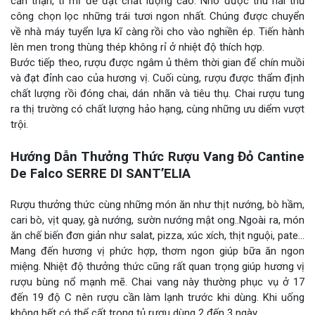
cẩn thận, tỉ mỉ để đạt chất lượng cao. Nho được thu hái thủ
công chọn lọc những trái tươi ngon nhất. Chúng được chuyển
về nhà máy tuyển lựa kĩ càng rồi cho vào nghiền ép. Tiến hành
lên men trong thùng thép không rỉ ở nhiệt độ thích hợp.
Bước tiếp theo, rượu được ngâm ủ thêm thời gian để chín muồi
và đạt đỉnh cao của hương vị. Cuối cùng, rượu được thẩm định
chất lượng rồi đóng chai, dán nhãn và tiêu thụ. Chai rượu tung
ra thị trường có chất lượng hảo hạng, cùng những ưu diểm vượt
trội.
Hướng Dẫn Thưởng Thức Rượu Vang Đỏ Cantine
De Falco SERRE DI SANT’ELIA
Rượu thưởng thức cùng những món ăn như thịt nướng, bò hầm,
cari bò, vịt quay, gà nướng, sườn nướng mật ong..Ngoài ra, món
ăn chế biến đơn giản như salat, pizza, xúc xích, thịt nguội, pate…
Mang đến hương vị phức hợp, thơm ngon giúp bữa ăn ngon
miệng. Nhiệt độ thưởng thức cũng rất quan trọng giúp hương vị
rượu bùng nổ mạnh mẽ. Chai vang này thường phục vụ ở 17
đến 19 độ C nên rượu cần làm lạnh trước khi dùng. Khi uống
không hết có thể cất trong tủ rượu dùng 2 đến 3 ngày.