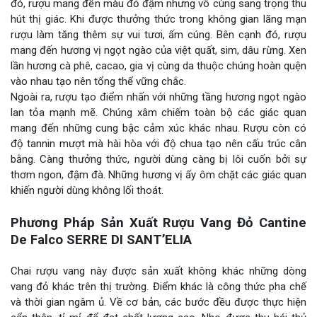
đó, rượu mang đến màu đỏ đậm nhưng vô cùng sang trọng thu
hút thị giác. Khi được thưởng thức trong không gian lãng mạn
rượu làm tăng thêm sự vui tươi, ấm cúng. Bên cạnh đó, rượu
mang đến hương vị ngọt ngào của việt quất, sim, dâu rừng. Xen
lần hương cà phê, cacao, gia vị cùng da thuộc chúng hoàn quện
vào nhau tạo nên tổng thể vững chắc.
Ngoài ra, rượu tạo điểm nhấn với những tầng hương ngọt ngào
lan tỏa mạnh mẽ. Chúng xâm chiếm toàn bộ các giác quan
mang đến những cung bậc cảm xúc khác nhau. Rượu còn có
độ tannin mượt mà hài hòa với độ chua tạo nên cấu trúc cân
bằng. Càng thưởng thức, người dùng càng bị lôi cuốn bởi sự
thơm ngon, đậm đà. Những hương vị ấy ôm chặt các giác quan
khiến người dùng không lối thoát.
Phương Pháp Sản Xuất Rượu Vang Đỏ Cantine
De Falco SERRE DI SANT’ELIA
Chai rượu vang này được sản xuất không khác những dòng
vang đỏ khác trên thị trường. Điểm khác là công thức pha chế
và thời gian ngâm ủ. Về cơ bản, các bước đều được thực hiện