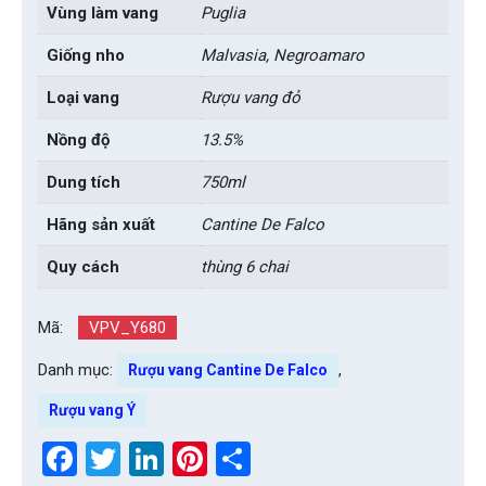
Vùng làm vang
Puglia
Giống nho
Malvasia, Negroamaro
Loại vang
Rượu vang đỏ
Nồng độ
13.5%
Dung tích
750ml
Hãng sản xuất
Cantine De Falco
Quy cách
thùng 6 chai
Mã:
VPV_Y680
Danh mục:
,
Rượu vang Cantine De Falco
Rượu vang Ý
Facebook
Twitter
LinkedIn
Pinterest
Share