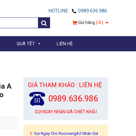
HOTLINE :
0989.636.986
Giỏ hàng
( 0 )
QUÀ TẾT
LIÊN HỆ
GIÁ THAM KHẢO : LIÊN HỆ
ia A
co
0989.636.986
GỌI NGAY NHẬN GIÁ CHIẾT KHẤU
1:
Gọi Ngay Cho RuouvangAZ Nhận Giá