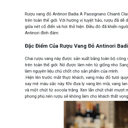
Rượu vang đỏ Antinori Badia A Passignano Chianti Clas
trên toàn thế giới. Với hương vị tuyệt hảo, rượu đã dễ 
giữa nét cổ điển và hơi thở hiện. Điều đó đã khiến ng
Antinori đình đám.
Đặc Điểm Của Rượu Vang Đỏ Antinori Badi
Chai rượu vang này được sản xuất bằng toàn bộ công 
trên toàn thế giới. Nó được làm nên từ giống nho San
làm nguyên liệu chủ chốt cho sản phẩm của mình.
.Hiện lên trước mắt thực khách, vang màu đỏ tươi quyế
say mê màu sắc này. Khi đưa ly vang lên mũi, vang la
và một chút từ socola trắng. Xen lẫn chút chát mượt m
phong phú nên rượu sẽ không làm cho khách thất vọng 