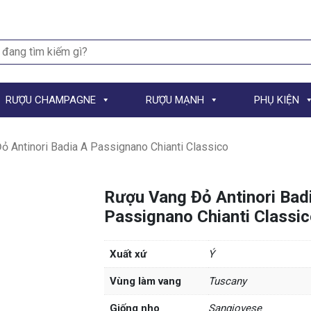
h
RƯỢU CHAMPAGNE
RƯỢU MẠNH
PHỤ KIỆN
 Antinori Badia A Passignano Chianti Classico
Rượu Vang Đỏ Antinori Bad
Passignano Chianti Classi
Xuất xứ
Ý
Vùng làm vang
Tuscany
Giống nho
Sangiovese