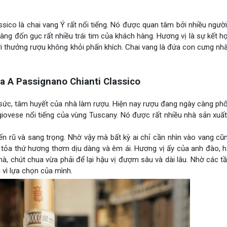
sico là chai vang Ý rất nổi tiếng. Nó được quan tâm bởi nhiều ngườ
dàng đốn gục rất nhiều trái tim của khách hàng. Hương vị là sự kết h
ười thưởng rượu không khỏi phấn khích. Chai vang là đứa con cưng nh
a A Passignano Chianti Classico
sức, tâm huyết của nhà làm rượu. Hiện nay rượu đang ngày càng phổ
giovese nổi tiếng của vùng Tuscany. Nó được rất nhiều nhà sản xuấ
n rũ và sang trọng. Nhờ vậy mà bất kỳ ai chỉ cần nhìn vào vang cũ
n tỏa thứ hương thơm dịu dàng và êm ái. Hương vị ấy của anh đào,
à, chút chua vừa phải để lại hậu vị đượm sâu và dài lâu. Nhờ các 
vì lựa chọn của mình.