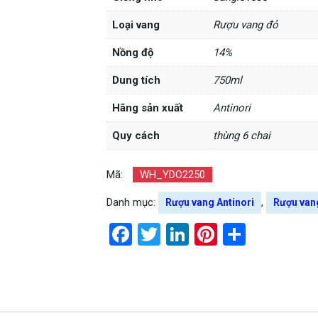
Loại vang
Rượu vang đỏ
Nồng độ
14%
Dung tích
750ml
Hãng sản xuất
Antinori
Quy cách
thùng 6 chai
Mã:
WH_YDO2250
Danh mục:
,
Rượu vang Antinori
Rượu van
Facebook
Twitter
LinkedIn
Pinterest
Share