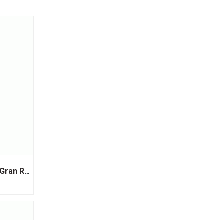
Rượu Vang Đỏ Puntin Ferrer Gran Reserva Cabernet Sauvignon