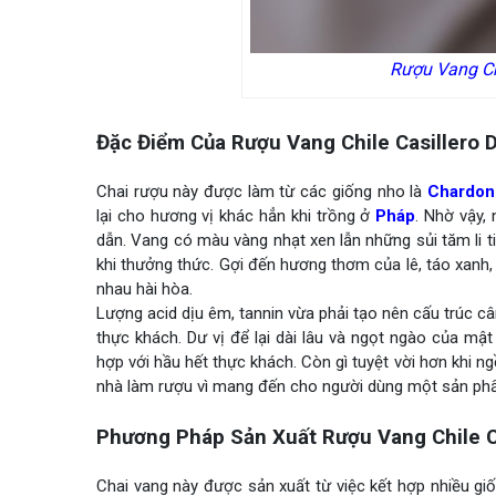
Rượu Vang Chi
Đặc Điểm Của Rượu Vang Chile Casillero De
Chai rượu này được làm từ các giống nho là
Chardon
lại cho hương vị khác hẳn khi trồng ở
Pháp
. Nhờ vậy,
dẫn. Vang có màu vàng nhạt xen lẫn những sủi tăm li ti
khi thưởng thức. Gợi đến hương thơm của lê, táo xanh,
nhau hài hòa.
Lượng acid dịu êm, tannin vừa phải tạo nên cấu trúc c
thực khách. Dư vị để lại dài lâu và ngọt ngào của m
hợp với hầu hết thực khách. Còn gì tuyệt vời hơn khi n
nhà làm rượu vì mang đến cho người dùng một sản ph
Phương Pháp Sản Xuất Rượu Vang Chile Cas
Chai vang này được sản xuất từ việc kết hợp nhiều gi