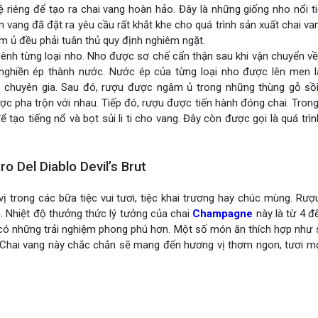
lệ riêng để tạo ra chai vang hoàn hảo. Đây là những giống nho nổi 
m vang đã đặt ra yêu cầu rất khắt khe cho quá trình sản xuất chai va
 ủ đều phải tuân thủ quy định nghiêm ngặt.
ênh từng loại nho. Nho được sơ chế cẩn thận sau khi vận chuyển v
nghiền ép thành nước. Nước ép của từng loại nho được lên men l
c chuyên gia. Sau đó, rượu được ngâm ủ trong những thùng gỗ sồ
ợc pha trộn với nhau. Tiếp đó, rượu được tiến hành đóng chai. Trong
tạo tiếng nổ và bọt sủi li ti cho vang. Đây còn được gọi là quá trì
 Del Diablo Devil’s Brut
 trong các bữa tiệc vui tươi, tiệc khai trương hay chúc mùng. Rư
. Nhiệt độ thưởng thức lý tưởng của chai
Champagne
này là từ 4 đ
ó những trải nghiệm phong phú hơn. Một số món ăn thích hợp như s
i,… Chai vang này chắc chắn sẽ mang đến hương vị thơm ngon, tươi mớ