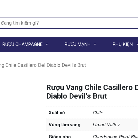
h
RƯỢU CHAMPAGNE
RƯỢU MẠNH
PHỤ KIỆN
 Chile Casillero Del Diablo Devil’s Brut
Rượu Vang Chile Casillero 
Diablo Devil’s Brut
Xuất xứ
Chile
Vùng làm vang
Limari Valley
Giống nho
Chardonnay, Pinot Bla