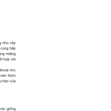
g nho này
 cùng hấp
oang miệng
ết hợp với
 khoái cho
nên thích
tự hào của
 các giống