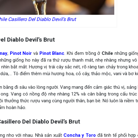
le Casillero Del Diablo Devil’s Brut
l Diablo Devil’s Brut
nay
,
Pinot Noir
và
Pinot Blanc
. Khi đem trồng ở
Chile
những giốn
 những giống ho này đã ra thứ rượu thanh mát, nhẹ nhàng nhưng vô
 nhìn bắt mắt. Hương vị trái cây sắc nét, rõ ràng tan chảy trong kh
 dứa,… Tô điểm thêm mùi hương hoa, cỏ cây, thảo mộc, vani và bơ k
ân bằng đi sâu vào lòng người. Vang mang đến cảm giác thú vị, sảng
ật ong. Vang có nồng độ nhẹ nhàng 12% và cân bằng trong cấu trúc 
gồi thưởng thức rượu vang cùng người thân, bạn bè. Nó luôn là niềm 
ẩm hoàn hảo.
illero Del Diablo Devil’s Brut
ống nho với nhau. Nhà sản xuất
Concha y Toro
đã tinh tế phối hợp