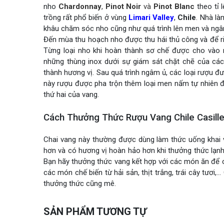
nho
Chardonnay
,
Pinot Noir
và
Pinot Blanc
theo tỉ 
trồng rất phổ biến ở vùng
Limari Valley
,
Chile
. Nhà là
khâu chăm sóc nho cũng như quá trình lên men và ngâm
Đến mùa thu hoạch nho được thu hái thủ công và để ri
Từng loại nho khi hoàn thành sơ chế được cho vào 
những thùng inox dưới sự giám sát chặt chẽ của cá
thành hương vị. Sau quá trình ngâm ủ, các loại rượu đư
này rượu được pha trộn thêm loại men nấm tự nhiên để 
thứ hai của vang.
Cách Thưởng Thức Rượu Vang Chile Casillero
Chai vang này thường được dùng làm thức uống khai vị
hơn và có hương vị hoàn hảo hơn khi thưởng thức lạnh
Bạn hãy thưởng thức vang kết hợp với các món ăn để c
các món chế biến từ hải sản, thịt trắng, trái cây tươ
thưởng thức cũng mê.
SẢN PHẨM TƯƠNG TỰ