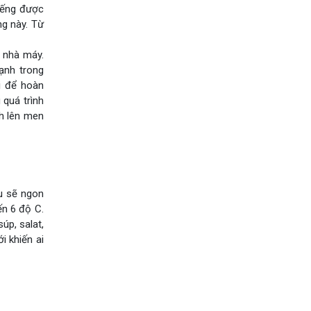
tiếng được
ng này. Từ
ề nhà máy.
ạnh trong
i để hoàn
 quá trình
nh lên men
ợu sẽ ngon
ến 6 độ C.
úp, salat,
i khiến ai