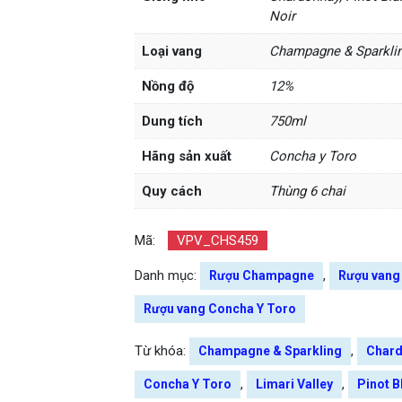
Noir
Loại vang
Champagne & Sparkli
Nồng độ
12%
Dung tích
750ml
Hãng sản xuất
Concha y Toro
Quy cách
Thùng 6 chai
Mã:
VPV_CHS459
Danh mục:
,
Rượu Champagne
Rượu vang
Rượu vang Concha Y Toro
Từ khóa:
,
Champagne & Sparkling
Char
,
,
Concha Y Toro
Limari Valley
Pinot B