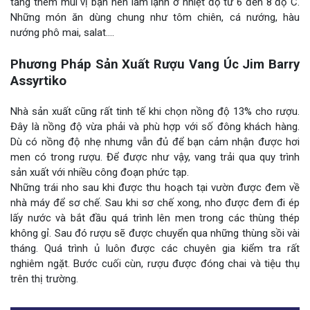
tăng thêm mùi vị bạn nên làm lạnh ở nhiệt độ từ 6 đến 8 độ C.
Những món ăn dùng chung như tôm chiên, cá nướng, hàu
nướng phô mai, salat….
Phương Pháp Sản Xuất Rượu Vang Úc Jim Barry
Assyrtiko
Nhà sản xuất cũng rất tinh tế khi chọn nồng độ 13% cho rượu.
Đây là nồng độ vừa phải và phù hợp với số đông khách hàng.
Dù có nồng độ nhẹ nhưng vẫn đủ để bạn cảm nhận được hơi
men có trong rượu. Để được như vậy, vang trải qua quy trình
sản xuất với nhiều công đoạn phức tạp.
Những trái nho sau khi được thu hoạch tại vườn được đem về
nhà máy để sơ chế. Sau khi sơ chế xong, nho được đem đi ép
lấy nước và bắt đầu quá trình lên men trong các thùng thép
không gỉ. Sau đó rượu sẽ được chuyển qua những thùng sồi vài
tháng. Quá trình ủ luôn được các chuyên gia kiểm tra rất
nghiêm ngặt. Bước cuối cùn, rượu được đóng chai và tiệu thụ
trên thị trường.