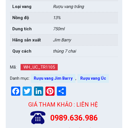
Loại vang
Rượu vang trắng
Nồng độ
13%
Dung tích
750ml
Hãng sản xuất
Jim Barry
Quy cách
thùng 7 chai
Mã:
WH_UC_TR1105
Danh mục:
,
Rượu vang Jim Barry
Rượu vang Úc
Facebook
Twitter
LinkedIn
Pinterest
Share
GIÁ THAM KHẢO : LIÊN HỆ
0989.636.986