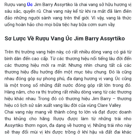
Rượu vang
Úc
Jim Barry Assyrtiko là chai vang sở hữu hương vị
sâu sắc, quyến rũ. Chai vang này kể từ khi ra mắt đã làm điên
đảo những người sành vang trên thế giới. Vì vậy, vang là thức
uống hoàn hảo cho mọi bữa tiệc hay bữa cơm sum vầy.
Sơ Lược Về Rượu Vang Úc Jim Barry Assyrtiko
Trên thị trường vang hiện này, có rất nhiều dòng vang có giá từ
bình dân đến cao cấp. Từ các thương hiệu nổi tiếng lâu đời đến
các thương hiệu mới ra mắt. Nhưng nhìn chung tất cả các
thương hiệu đều hướng đến một mục tiêu chung. Đó là cũng
nhau đóng góp sự phong phú, đa dạng hương vị vang. Úc cũng
là một trong số những đất nước đóng góp rất lớn trong đó.
Hàng năm, cho ra thị trường rất nhiều dòng vang từ các thương
hiệu khác nhau. Trong đó có thương hiệu Jim Barry – thương
hiệu có lịch sử sản xuất vang lâu đời của vùng Clare Valley.
Chai vang này mang về thành công to lớn và đạt được doanh
thu khủng cho hãng. Rượu được làm từ những trái nho
Assyrtiko thơm ngon, đa dạng về hương vị. Những trái nho này
sẽ thay đổi mùi vị khi được trồng ở khí hậu và đất đai khác