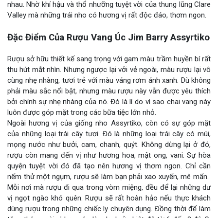
nhau. Nhờ khí hậu và thổ nhưỡng tuyệt vời của thung lũng Clare
Valley mà những trái nho có hương vị rất độc đáo, thơm ngon.
Đặc Điểm Của Rượu Vang Úc Jim Barry Assyrtiko
Rượu sở hữu thiết kế sang trọng với gam màu trầm huyền bí rất
thu hút mắt nhìn. Nhưng ngược lại vởi vẻ ngoài, màu rượu lại vô
cùng nhẹ nhàng, tươi trẻ với màu váng rơm ánh xanh. Dù không
phải màu sắc nổi bật, nhưng màu rượu này vẫn được yêu thích
bởi chính sự nhẹ nhàng của nó. Đó là lí do vì sao chai vang này
luôn được góp mặt trong các bữa tiệc lớn nhỏ.
Ngoài hương vị của giống nho Assyrtiko, còn có sự góp mặt
của những loại trái cây tươi. Đó là những loại trái cây có múi,
mọng nước như bưởi, cam, chanh, quýt. Không dừng lại ở đó,
rượu còn mang đến vị như hương hoa, mật ong, vani. Sự hòa
quyện tuyệt vời đó đã tạo nên hương vị thơm ngon. Chỉ cần
nếm thử một ngụm, rượu sẽ làm bạn phải xao xuyến, mê mẩn.
Mỗi nơi mà rượu đi qua trong vòm miệng, đều để lại những dư
vị ngọt ngào khó quên. Rượu sẽ rất hoàn hảo nếu thực khách
dùng rượu trong những chiếc ly chuyên dụng. Đồng thời để làm