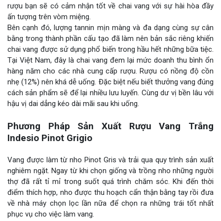
rượu bạn sẽ có cảm nhận tốt về chai vang với sự hài hòa đầy
ấn tượng trên vòm miệng.
Bên cạnh đó, lượng tannin mịn màng và đa dạng cùng sự cân
bằng trong thành phần cấu tạo đã làm nên bản sắc riêng khiến
chai vang được sử dụng phổ biến trong hầu hết những bữa tiệc.
Tại Việt Nam, đây là chai vang đem lại mức doanh thu bình ổn
hàng năm cho các nhà cung cấp rượu. Rượu có nồng độ cồn
nhẹ (12%) nên khá dễ uống. Đặc biệt nếu biết thưởng vang đúng
cách sản phẩm sẽ để lại nhiều lưu luyến. Cùng dư vị bền lâu với
hậu vị dai dẳng kéo dài mãi sau khi uống.
Phương Pháp Sản Xuất Rượu Vang Trắng
Indesio Pinot Grigio
Vang được làm từ nho Pinot Gris và trải qua quy trình sản xuất
nghiêm ngặt. Ngay từ khi chọn giống và trồng nho những người
thợ đã rất tỉ mỉ trong suốt quá trình chăm sóc. Khi đến thời
điểm thích hợp, nho được thu hoạch cẩn thận bằng tay rồi đưa
về nhà máy chọn lọc lần nữa để chọn ra những trái tốt nhất
phục vụ cho việc làm vang.