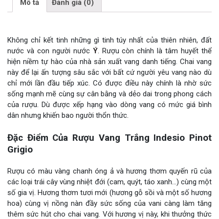
Mô tả
Đánh giá (0)
Không chỉ kết tinh những gì tinh túy nhất của thiên nhiên, đất
nước và con người nước
Ý
. Rượu còn chính là tâm huyết thể
hiện niềm tự hào của nhà sản xuất vang danh tiếng. Chai vang
này để lại ấn tượng sâu sắc với bất cứ người yêu vang nào dù
chỉ mới lần đầu tiếp xúc. Có được điều này chính là nhờ sức
sống mạnh mẽ cùng sự cân bằng và dẻo dai trong phong cách
của rượu. Dù được xếp hạng vào dòng vang có mức giá bình
dân nhưng khiến bao người thổn thức.
Đặc Điểm Của Rượu Vang Trắng Indesio Pinot
Grigio
Rượu có màu vàng chanh óng ả và hương thơm quyến rũ của
các loại trái cây vùng nhiệt đới (cam, quýt, táo xanh…) cùng một
số gia vị. Hương thơm tươi mới (hương gỗ sồi và một số hương
hoa) cùng vị nồng nàn đầy sức sống của vani càng làm tăng
thêm sức hút cho chai vang. Với hương vị này, khi thưởng thức