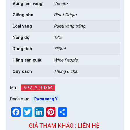
Vùng làm vang
Veneto
Giống nho
Pinot Grigio
Loại vang
Rượu vang trắng
Nồng độ
12%
Dung tích
750ml
Hãng sản xuất
Wine People
Quy cách
Thùng 6 chai
Mã:
VPV_Y_TR354
Danh mục:
Rượu vang Ý
Facebook
Twitter
LinkedIn
Pinterest
Share
GIÁ THAM KHẢO : LIÊN HỆ