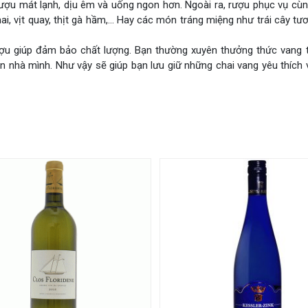
 rượu mát lạnh, dịu êm và uống ngon hơn. Ngoài ra, rượu phục vụ c
, vịt quay, thịt gà hầm,… Hay các món tráng miệng như trái cây tươi
ợu giúp đảm bảo chất lượng. Bạn thường xuyên thưởng thức vang tạ
 nhà mình. Như vậy sẽ giúp bạn lưu giữ những chai vang yêu thích 