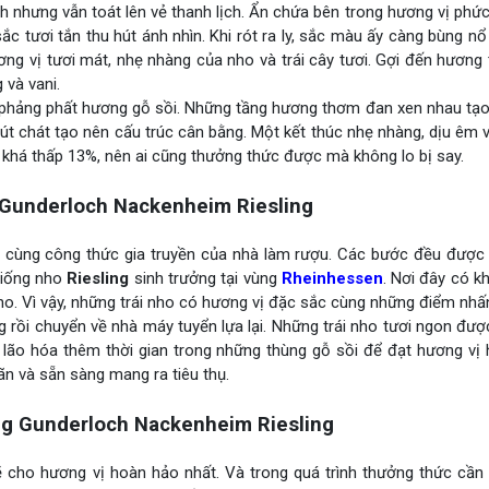
h nhưng vẫn toát lên vẻ thanh lịch. Ẩn chứa bên trong hương vị phức
 tươi tắn thu hút ánh nhìn. Khi rót ra ly, sắc màu ấy càng bùng nổ
ơng vị tươi mát, nhẹ nhàng của nho và trái cây tươi. Gợi đến hươn
 và vani.
à phảng phất hương gỗ sồi. Những tầng hương thơm đan xen nhau tạ
hút chát tạo nên cấu trúc cân bằng. Một kết thúc nhẹ nhàng, dịu êm
n khá thấp 13%, nên ai cũng thưởng thức được mà không lo bị say.
Gunderloch Nackenheim Riesling
i cùng công thức gia truyền của nhà làm rượu. Các bước đều được 
 giống nho
Riesling
sinh trưởng tại vùng
Rheinhessen
. Nơi đây có k
o. Vì vậy, những trái nho có hương vị đặc sắc cùng những điểm nhấn
 rồi chuyển về nhà máy tuyển lựa lại. Những trái nho tươi ngon đư
 lão hóa thêm thời gian trong những thùng gỗ sồi để đạt hương vị
n và sẵn sàng mang ra tiêu thụ.
g Gunderloch Nackenheim Riesling
ẽ cho hương vị hoàn hảo nhất. Và trong quá trình thưởng thức cần