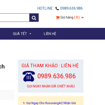
HOTLINE :
0989.636.986
Giỏ hàng
( 0 )
QUÀ TẾT
LIÊN HỆ
GIÁ THAM KHẢO : LIÊN HỆ
ch
0989.636.986
GỌI NGAY NHẬN GIÁ CHIẾT KHẤU
1:
Gọi Ngay Cho RuouvangAZ Nhận Giá