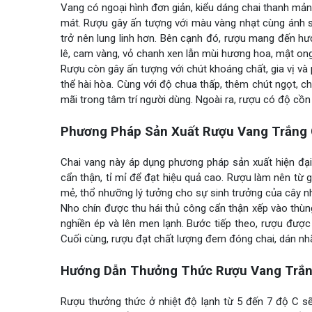
Vang có ngoại hình đơn giản, kiểu dáng chai thanh mản
mát. Rượu gây ấn tượng với màu vàng nhạt cùng ánh sắc
trở nên lung linh hơn. Bên cạnh đó, rượu mang đến hư
lê, cam vàng, vỏ chanh xen lẫn mùi hương hoa, mật ong
Rượu còn gây ấn tượng với chút khoáng chất, gia vị v
thể hài hòa. Cùng với độ chua thấp, thêm chút ngọt, c
mãi trong tâm trí người dùng. Ngoài ra, rượu có độ cồ
Phương Pháp Sản Xuất Rượu Vang Trắng 
Chai vang này áp dụng phương pháp sản xuất hiện đạ
cẩn thận, tỉ mỉ để đạt hiệu quả cao. Rượu làm nên từ
mẻ, thổ nhưỡng lý tưởng cho sự sinh trưởng của cây nh
Nho chín được thu hái thủ công cẩn thận xếp vào thùng
nghiền ép và lên men lạnh. Bước tiếp theo, rượu được
Cuối cùng, rượu đạt chất lượng đem đóng chai, dán nhã
Hướng Dẫn Thưởng Thức Rượu Vang Trắn
Rượu thưởng thức ở nhiệt độ lạnh từ 5 đến 7 độ C s