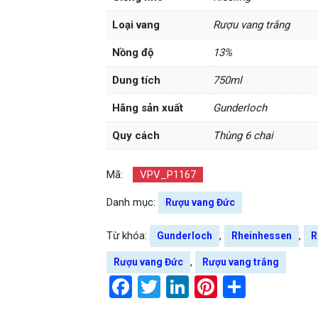
Loại vang
Rượu vang trắng
Nồng độ
13%
Dung tích
750ml
Hãng sản xuất
Gunderloch
Quy cách
Thùng 6 chai
Mã:
VPV_P1167
Danh mục:
Rượu vang Đức
Từ khóa:
,
,
Gunderloch
Rheinhessen
R
,
Rượu vang Đức
Rượu vang trắng
Facebook
Twitter
LinkedIn
Pinterest
Share