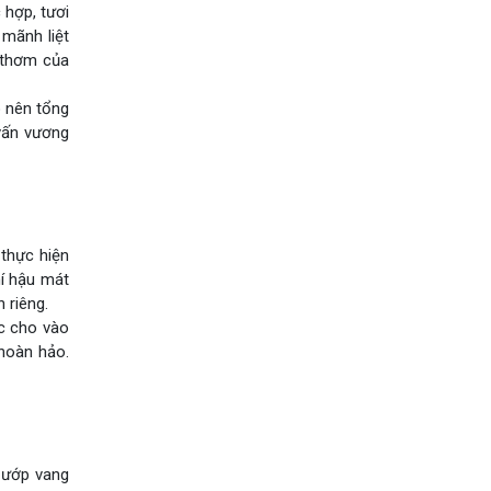
 hợp, tươi
 mãnh liệt
g thơm của
o nên tổng
 vấn vương
thực hiện
hí hậu mát
 riêng.
ợc cho vào
 hoàn hảo.
 ướp vang