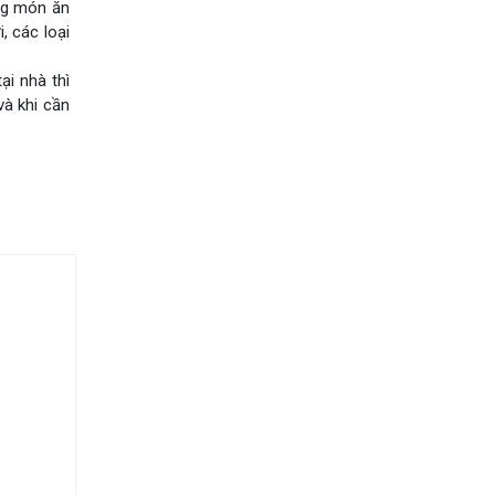
ùng món ăn
, các loại
i nhà thì
và khi cần