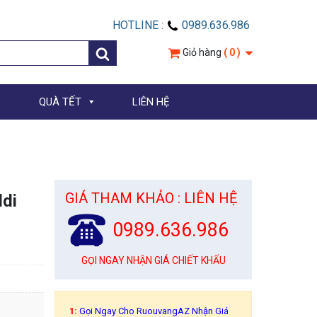
HOTLINE :
0989.636.986
Giỏ hàng
( 0 )
QUÀ TẾT
LIÊN HỆ
GIÁ THAM KHẢO : LIÊN HỆ
ldi
0989.636.986
GỌI NGAY NHẬN GIÁ CHIẾT KHẤU
1:
Gọi Ngay Cho RuouvangAZ Nhận Giá