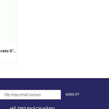
Rượu Vang Trắng Muray Moscato D’asti
HỖ TRỢ KHÁCH HÀNG