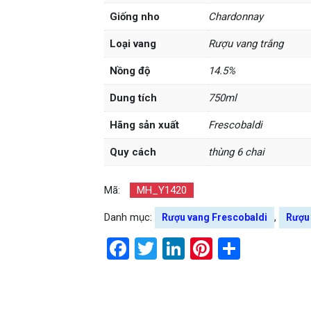
Giống nho
Chardonnay
Loại vang
Rượu vang trắng
Nồng độ
14.5%
Dung tích
750ml
Hãng sản xuất
Frescobaldi
Quy cách
thùng 6 chai
Mã:
MH_Y1420
Danh mục:
,
Rượu vang Frescobaldi
Rượu
Facebook
Twitter
LinkedIn
Pinterest
Share