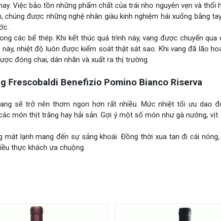
ay. Việc bảo tồn những phẩm chất của trái nho nguyên vẹn và thổi
n, chúng được những nghệ nhân giàu kinh nghiệm hái xuống bằng tay
ớc.
ng các bể thép. Khi kết thúc quá trình này, vang được chuyển qua
h này, nhiệt độ luôn được kiểm soát thật sát sao. Khi vang đã lão ho
ược đóng chai, dán nhãn và xuất ra thị trường.
 Frescobaldi Benefizio Pomino Bianco Riserva
vang sẽ trở nên thơm ngon hơn rất nhiều. Mức nhiệt tối ưu dao đ
các món thịt trắng hay hải sản. Gợi ý một số món như gà nướng, vịt
 mát lạnh mang đến sự sảng khoái. Đồng thời xua tan đi cái nóng
nhiều thực khách ưa chuộng.