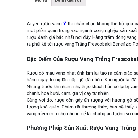
Mô tả
Đánh giá (0)
Ai yêu rượu vang
Ý
thì chắc chắn không thể bỏ qua cá
một phần quan trọng vào ngành công nghiệp sản xuất 
rượu danh giá bậc nhất nơi đây. Hàng trăm dòng vang 
ta phải kể tới rượu vang Trắng Frescobaldi Benefizio P
Đặc Điểm Của Rượu Vang Trắng Frescobal
Rượu có màu vàng nhạt ánh kim lại tạo ra cảm giác s
hàng ngay trong lần gặp gỡ đầu tiên. Khi người ta đ
Nhưng trước khi nhâm nhi, thực khách hẳn sẽ lại bị va
chanh, hoa bưởi, cam, gia vị cay tự nhiên.
Cùng với đó, rượu còn gây ấn tượng với hương gỗ s
tượng khó quên. Chậm rãi thưởng thức, bạn sẽ thấy 
vang mềm mịn như nhung để lại những ấn tượng vô cùn
Phương Pháp Sản Xuất Rượu Vang Trắng F