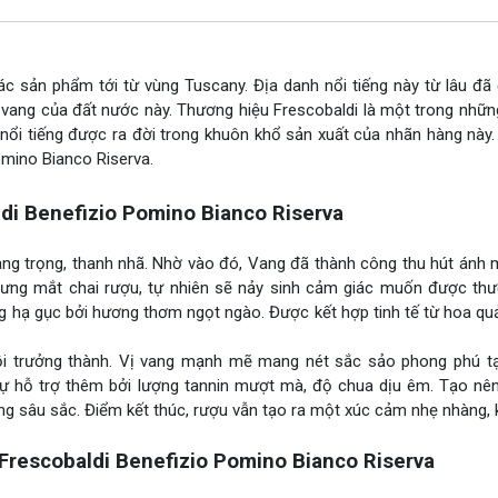
c sản phẩm tới từ vùng Tuscany. Địa danh nổi tiếng này từ lâu đã
vang của đất nước này. Thương hiệu Frescobaldi là một trong nhữn
nổi tiếng được ra đời trong khuôn khổ sản xuất của nhãn hàng này
omino Bianco Riserva.
di Benefizio Pomino Bianco Riserva
ang trọng, thanh nhã. Nhờ vào đó, Vang đã thành công thu hút ánh 
ã ưng mắt chai rượu, tự nhiên sẽ nảy sinh cảm giác muốn được thư
ng hạ gục bởi hương thơm ngọt ngào. Được kết hợp tinh tế từ hoa qu
ồi trưởng thành. Vị vang mạnh mẽ mang nét sắc sảo phong phú t
sự hỗ trợ thêm bởi lượng tannin mượt mà, độ chua dịu êm. Tạo nên
g sâu sắc. Điểm kết thúc, rượu vẫn tạo ra một xúc cảm nhẹ nhàng, 
rescobaldi Benefizio Pomino Bianco Riserva