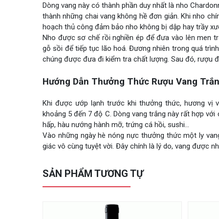
Dòng vang này có thành phần duy nhất là nho Chardonn
thành những chai vang không hề đơn giản. Khi nho chí
hoạch thủ công đảm bảo nho không bị dập hay trầy xư
Nho được sơ chế rồi nghiền ép để đưa vào lên men tro
gỗ sồi để tiếp tục lão hoá. Đương nhiên trong quá trìn
chúng được đưa đi kiểm tra chất lượng. Sau đó, rượu đ
Hướng Dẫn Thưởng Thức Rượu Vang Trắng
Khi được ướp lạnh trước khi thưởng thức, hương vị 
khoảng 5 đến 7 độ C. Dòng vang trắng này rất hợp với 
hấp, hàu nướng hành mỡ, trứng cá hồi, sushi…
Vào những ngày hè nóng nực thưởng thức một ly vang
giác vô cùng tuyệt vời. Đây chính là lý do, vang được 
SẢN PHẨM TƯƠNG TỰ