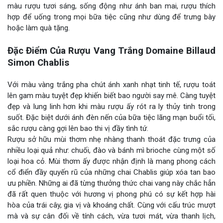
màu rượu tươi sáng, sống động như ánh ban mai, rượu thích
hợp để uống trong mọi bữa tiệc cũng như dùng để trưng bày
hoặc làm quà tặng.
Đặc Điểm Của Rượu Vang Trắng Domaine Billaud
Simon Chablis
Với màu vàng trắng pha chút ánh xanh nhạt tinh tế, rượu toát
lên gam màu tuyệt đẹp khiến biết bao người say mê. Càng tuyệt
đẹp và lung linh hơn khi màu rượu ấy rót ra ly thủy tinh trong
suốt. Đặc biệt dưới ánh đèn nến của bữa tiệc lãng mạn buổi tối,
sắc rượu càng gợi lên bao thi vị đầy tình tứ.
Rượu sở hữu mùi thơm nhẹ nhàng thanh thoát đặc trưng của
nhiều loại quả như: chuối, đào và bánh mì brioche cùng một số
loại hoa cỏ. Mùi thơm ấy được nhận định là mang phong cách
cổ điển đầy quyến rũ của những chai Chablis giúp xóa tan bao
ưu phiền. Những ai đã từng thưởng thức chai vang này chắc hẳn
đã rất quen thuộc với hương vị phong phú có sự kết hợp hài
hòa của trái cây, gia vị và khoáng chất. Cùng với cấu trúc mượt
mà và sự cân đối về tính cách, vừa tươi mát, vừa thanh lịch,