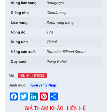
Vùng làm vang
Bourgogne
Giống nho
Chardonnay
Loại vang
Rượu vang trắng
Nồng độ
13%
Dung tích
750ml
Hãng sản xuất
Domaine Billaud Simon
Quy cách
thùng 6 chai
Mã:
ĐL_P_TR1032
Danh mục:
Rượu vang Pháp
Facebook
Twitter
LinkedIn
Pinterest
Share
GIÁ THAM KHẢO : LIÊN HỆ