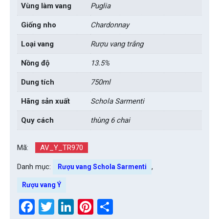
Vùng làm vang
Puglia
Giống nho
Chardonnay
Loại vang
Rượu vang trắng
Nồng độ
13.5%
Dung tích
750ml
Hãng sản xuất
Schola Sarmenti
Quy cách
thùng 6 chai
Mã:
AV_Y_TR970
Danh mục:
,
Rượu vang Schola Sarmenti
Rượu vang Ý
Facebook
Twitter
LinkedIn
Pinterest
Share