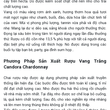
cây trên hecta. Do được kiểm soát chặt chẽ nên nho cho trái
chất lượng cao.
Vang có màu vàng rơm ánh xanh, hương thơm hoa quả tươi
mát ngọt ngào như chanh, bưởi, đào, dứa hòa lẫn chút tinh tế
của vani. Mùi vị phong phú lượng, tannin vừa phải và độ chua
nhẹ. Mang lại dư vị dẻo sai, sảng khoái cho người thưởng thức.
Đọng lại sâu bên trong tâm trí người dùng ngay lần đầu thưởng
thứ. Rượu có độ cồn nhẹ 13,5 % phù hợp với tất cả người dùng,
đặc biệt phụ nữ uống rất thích hợp. Nó được dùng trong các
buổi tụ tập bạn bè, party, gia đình sum họp…
Phương Pháp Sản Xuất Rượu Vang Trắng
Candora Chardonnay
Chai rượu này được áp dụng phương pháp sản xuất truyền
thống lẫn hiện đại. Các bước đều được tính toán kĩ càng, tỉ mỉ
để đạt chất lượng cao. Nho được thu hái thủ công rồi chuyển
về nhà máy sớm nhất. Tại đây, nho được sơ chế loại bỏ cuống,
lá, quả kém chất lượng. Sau đó, cho vào nghiền ép nhẹ nhàng
và lên men trong thùng théo không gỉ ở nhiệt độ thấp.