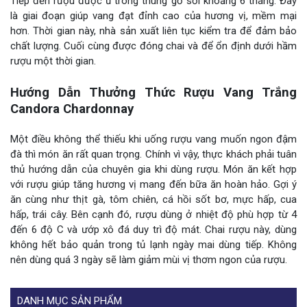
Tiếp đến rượu được ủ trong thùng gỗ sồi khoảng 6 tháng. Đây
là giai đoạn giúp vang đạt đỉnh cao của hương vị, mềm mại
hơn. Thời gian này, nhà sản xuất liên tục kiểm tra để đảm bảo
chất lượng. Cuối cùng được đóng chai và để ổn định dưới hầm
rượu một thời gian.
Hướng Dẫn Thưởng Thức Rượu Vang Trắng
Candora Chardonnay
Một điều không thể thiếu khi uống rượu vang muốn ngon đậm
đà thì món ăn rất quan trọng. Chính vì vậy, thực khách phải tuân
thủ hướng dẫn của chuyên gia khi dùng rượu. Món ăn kết hợp
với rượu giúp tăng hương vị mang đến bữa ăn hoàn hảo. Gợi ý
ăn cùng như thịt gà, tôm chiên, cá hồi sốt bơ, mực hấp, cua
hấp, trái cây. Bên cạnh đó, rượu dùng ở nhiệt độ phù hợp từ 4
đến 6 độ C và ướp xô đá duy trì độ mát. Chai rượu này, dùng
không hết bảo quản trong tủ lạnh ngày mai dùng tiếp. Không
nên dùng quá 3 ngày sẽ làm giảm mùi vị thơm ngon của rượu.
DANH MỤC SẢN PHẨM