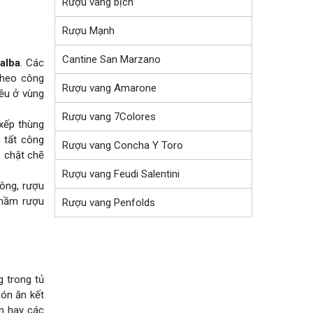
Rượu vang bịch
Rượu Mạnh
Cantine San Marzano
alba
. Các
theo công
Rượu vang Amarone
iều ở vùng
Rượu vang 7Colores
xếp thùng
 tất công
Rượu vang Concha Y Toro
ộ chặt chẽ
Rượu vang Feudi Salentini
ông, rượu
 hầm rượu
Rượu vang Penfolds
g trong tủ
món ăn kết
ên hay các