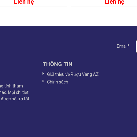
Liên hệ
Liên hệ
Đọc tiếp
Đọc tiếp
Email*
THÔNG TIN
Giới thiệu về Rượu Vang AZ
Chính sách
g tính tham
ác. Mọi chi tiết
ể được hỗ trợ tốt