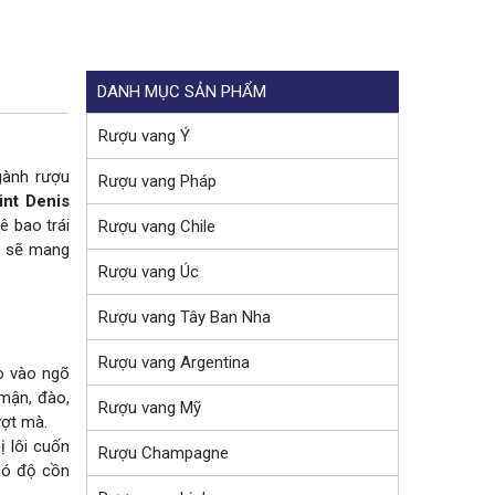
DANH MỤC SẢN PHẨM
Rượu vang Ý
gành rượu
Rượu vang Pháp
int Denis
ê bao trái
Rượu vang Chile
 sẽ mang
Rượu vang Úc
Rượu vang Tây Ban Nha
Rượu vang Argentina
o vào ngõ
mận, đào,
Rượu vang Mỹ
ượt mà.
 lôi cuốn
Rượu Champagne
có độ cồn