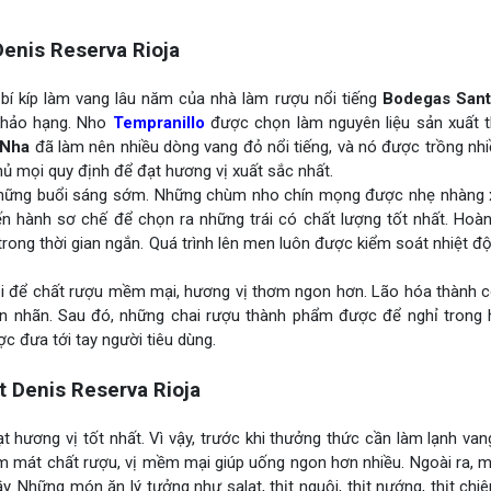
enis Reserva Rioja
í kíp làm vang lâu năm của nhà làm rượu nổi tiếng
Bodegas Sant
g hảo hạng. Nho
Tempranillo
được chọn làm nguyên liệu sản xuất 
 Nha
đã làm nên nhiều dòng vang đỏ nổi tiếng, và nó được trồng nh
ủ mọi quy định để đạt hương vị xuất sắc nhất.
những buổi sáng sớm. Những chùm nho chín mọng được nhẹ nhàng 
ến hành sơ chế để chọn ra những trái có chất lượng tốt nhất. Hoàn
ong thời gian ngắn. Quá trình lên men luôn được kiểm soát nhiệt đ
ồi để chất rượu mềm mại, hương vị thơm ngon hơn. Lão hóa thành c
án nhãn. Sau đó, những chai rượu thành phẩm được để nghỉ trong
c đưa tới tay người tiêu dùng.
 Denis Reserva Rioja
hương vị tốt nhất. Vì vậy, trước khi thưởng thức cần làm lạnh van
m mát chất rượu, vị mềm mại giúp uống ngon hơn nhiều. Ngoài ra, 
Những món ăn lý tưởng như salat, thịt nguội, thịt nướng, thịt chi