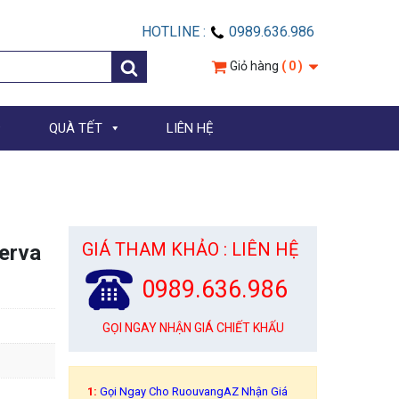
HOTLINE :
0989.636.986
Giỏ hàng
( 0 )
QUÀ TẾT
LIÊN HỆ
GIÁ THAM KHẢO : LIÊN HỆ
erva
0989.636.986
GỌI NGAY NHẬN GIÁ CHIẾT KHẤU
1:
Gọi Ngay Cho RuouvangAZ Nhận Giá