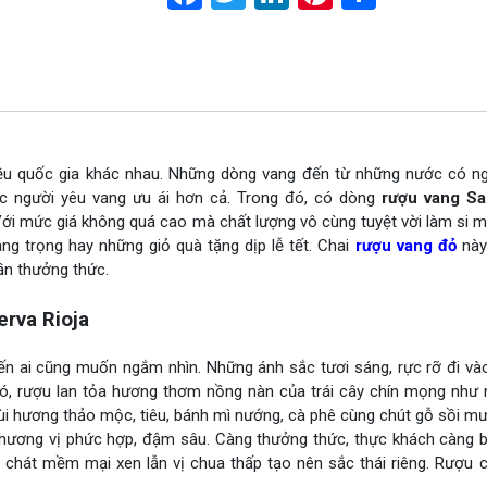
nhiều quốc gia khác nhau. Những dòng vang đến từ những nước có n
 người yêu vang ưu ái hơn cả. Trong đó, có dòng
rượu vang Sa
ới mức giá không quá cao mà chất lượng vô cùng tuyệt vời làm si m
ng trọng hay những giỏ quà tặng dịp lễ tết. Chai
rượu vang đỏ
này
ần thưởng thức.
rva Rioja
ến ai cũng muốn ngắm nhìn. Những ánh sắc tươi sáng, rực rỡ đi và
ó, rượu lan tỏa hương thơm nồng nàn của trái cây chín mọng như 
ùi hương thảo mộc, tiêu, bánh mì nướng, cà phê cùng chút gỗ sồi m
hương vị phức hợp, đậm sâu. Càng thưởng thức, thực khách càng bị
 chát mềm mại xen lẫn vị chua thấp tạo nên sắc thái riêng. Rượu 