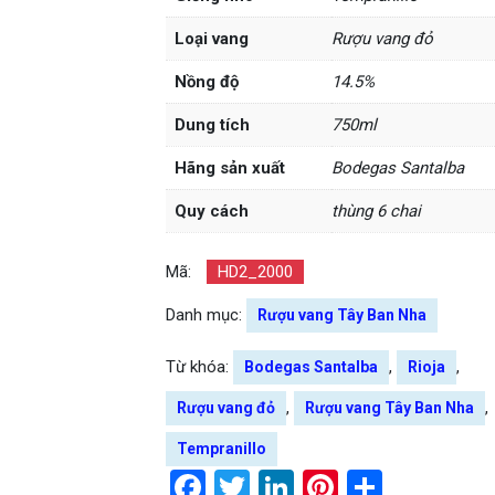
Loại vang
Rượu vang đỏ
Nồng độ
14.5%
Dung tích
750ml
Hãng sản xuất
Bodegas Santalba
Quy cách
thùng 6 chai
Mã:
HD2_2000
Danh mục:
Rượu vang Tây Ban Nha
Từ khóa:
,
,
Bodegas Santalba
Rioja
,
,
Rượu vang đỏ
Rượu vang Tây Ban Nha
Tempranillo
Facebook
Twitter
LinkedIn
Pinterest
Share