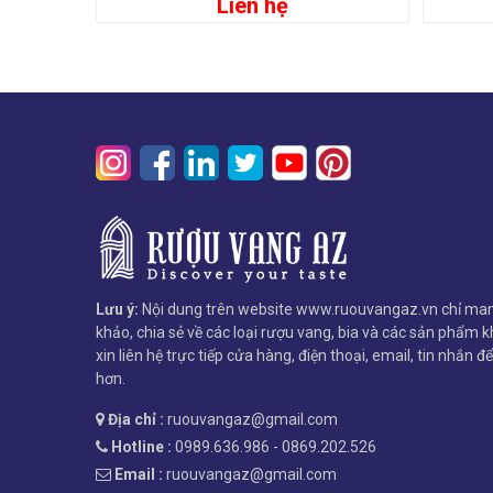
Liên hệ
Đọc tiếp
Lưu ý:
Nội dung trên website www.ruouvangaz.vn chỉ man
khảo, chia sẻ về các loại rượu vang, bia và các sản phẩm kh
xin liên hệ trực tiếp cửa hàng, điện thoại, email, tin nhắn đ
hơn.
Địa chỉ :
ruouvangaz@gmail.com
Hotline :
0989.636.986 - 0869.202.526
Email :
ruouvangaz@gmail.com