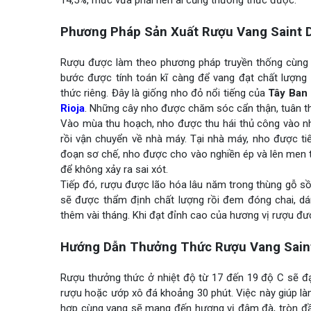
14,5%, mức vừa phải nên ai cũng thưởng thức được.
Phương Pháp Sản Xuất Rượu Vang Saint D
Rượu được làm theo phương pháp truyền thống cùng b
bước được tính toán kĩ càng để vang đạt chất lượn
thức riêng. Đây là giống nho đỏ nổi tiếng của
Tây Ban
Rioja
. Những cây nho được chăm sóc cẩn thận, tuân th
Vào mùa thu hoạch, nho được thu hái thủ công vào 
rồi vận chuyển về nhà máy. Tại nhà máy, nho được ti
đoạn sơ chế, nho được cho vào nghiền ép và lên men tr
để không xảy ra sai xót.
Tiếp đó, rượu được lão hóa lâu năm trong thùng gỗ s
sẽ được thẩm định chất lượng rồi đem đóng chai, d
thêm vài tháng. Khi đạt đỉnh cao của hương vị rượu đượ
Hướng Dẫn Thưởng Thức Rượu Vang Saint
Rượu thưởng thức ở nhiệt độ từ 17 đến 19 độ C sẽ đạt 
rượu hoặc ướp xô đá khoảng 30 phút. Việc này giúp là
hợp cùng vang sẽ mang đến hương vị đậm đà, tròn đầy. 