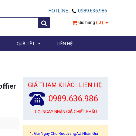
HOTLINE :
0989.636.986
Giỏ hàng
( 0 )
QUÀ TẾT
LIÊN HỆ
GIÁ THAM KHẢO : LIÊN HỆ
ffier
0989.636.986
GỌI NGAY NHẬN GIÁ CHIẾT KHẤU
1:
Gọi Ngay Cho RuouvangAZ Nhận Giá