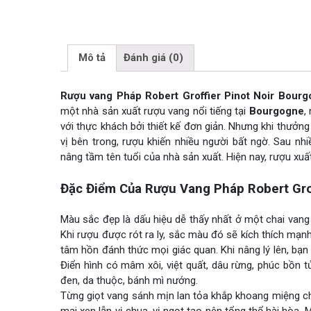
Mô tả
Đánh giá (0)
Rượu vang Pháp Robert Groffier Pinot Noir Bour
một nhà sản xuất rượu vang nổi tiếng tại
Bourgogne
,
với thực khách bởi thiết kế đơn giản. Nhưng khi thưởn
vị bên trong, rượu khiến nhiều người bất ngờ. Sau n
nâng tầm tên tuổi của nhà sản xuất. Hiện nay, rượu xuất
Đặc Điểm Của Rượu Vang Pháp Robert Gro
Màu sắc đẹp là dấu hiệu dễ thấy nhất ở một chai vang 
Khi rượu được rót ra ly, sắc màu đó sẽ kích thích mạn
tâm hồn đánh thức mọi giác quan. Khi nâng lý lên, bạ
Điển hình có mâm xôi, việt quất, dâu rừng, phúc bồn t
đen, da thuộc, bánh mì nướng.
Từng giọt vang sánh mịn lan tỏa khắp khoang miệng 