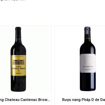
Rượu vang Chateau Cantenac Brown Grand Cru Classé 1855
Rượu vang Pháp D de D