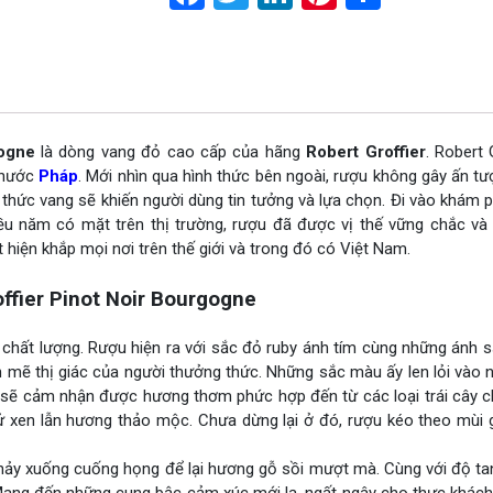
gogne
là dòng vang đỏ cao cấp của hãng
Robert Groffier
. Robert 
 nước
Pháp
. Mới nhìn qua hình thức bên ngoài, rượu không gây ấn 
g thức vang sẽ khiến người dùng tin tưởng và lựa chọn. Đi vào khám
hiều năm có mặt trên thị trường, rượu đã được vị thế vững chắc và
 hiện khắp mọi nơi trên thế giới và trong đó có Việt Nam.
ffier Pinot Noir Bourgogne
chất lượng. Rượu hiện ra với sắc đỏ ruby ánh tím cùng những ánh s
h mẽ thị giác của người thưởng thức. Những sắc màu ấy len lỏi vào
n sẽ cảm nhận được hương thơm phức hợp đến từ các loại trái cây 
ử xen lẫn hương thảo mộc. Chưa dừng lại ở đó, rượu kéo theo mùi gi
chảy xuống cuống họng để lại hương gỗ sồi mượt mà. Cùng với độ t