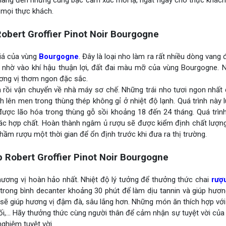
. Mang đến những cung bậc cảm xúc mới lạ, ngất ngây cho thực khác
 mọi thực khách.
bert Groffier Pinot Noir Bourgogne
iá của vùng
Bourgogne
. Đây là loại nho làm ra rất nhiều dòng vang
t nhờ vào khí hậu thuận lợi, đất đai màu mỡ của vùng Bourgogne. 
ương vị thơm ngon đặc sắc.
 rồi vận chuyển về nhà máy sơ chế. Những trái nho tươi ngon nhất
 lên men trong thùng thép không gỉ ở nhiệt độ lạnh. Quá trình này
được lão hóa trong thùng gỗ sồi khoảng 18 đến 24 tháng. Quá trìn
ác hợp chất. Hoàn thành ngâm ủ rượu sẽ được kiểm định chất lượng
ầm rượu một thời gian để ổn định trước khi đưa ra thị trường.
Robert Groffier Pinot Noir Bourgogne
ơng vị hoàn hảo nhất. Nhiệt độ lý tưởng để thưởng thức chai
rượ
 trong bình decanter khoảng 30 phút để làm dịu tannin và giúp hươ
sẽ giúp hương vị đậm đà, sâu lắng hơn. Những món ăn thích hợp vớ
ối,… Hãy thưởng thức cùng người thân để cảm nhận sự tuyệt vời của
ghiệm tuyệt vời.