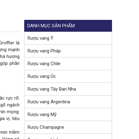
DANH MỤC SẢN PHẨM
Rượu vang Ý
Groffier là
tượng mạnh
Rượu vang Pháp
 phá hương
 góp phần
Rượu vang Chile
Rượu vang Úc
Rượu vang Tây Ban Nha
ắc rực rỡ.
Rượu vang Argentina
 ngõ ngách
chín mọng.
Rượu vang Mỹ
a vị, tiêu
Rượu Champagne
annin mềm