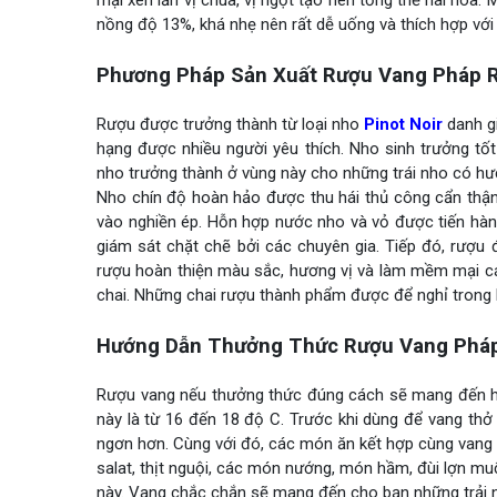
mại xen lẫn vị chua, vị ngọt tạo nên tổng thể hài hòa
nồng độ 13%, khá nhẹ nên rất dễ uống và thích hợp với
Phương Pháp Sản Xuất Rượu Vang Pháp Ro
Rượu được trưởng thành từ loại nho
Pinot Noir
danh g
hạng được nhiều người yêu thích. Nho sinh trưởng tố
nho trưởng thành ở vùng này cho những trái nho có h
Nho chín độ hoàn hảo được thu hái thủ công cẩn thận
vào nghiền ép. Hỗn hợp nước nho và vỏ được tiến hành
giám sát chặt chẽ bởi các chuyên gia. Tiếp đó, rượu 
rượu hoàn thiện màu sắc, hương vị và làm mềm mại c
chai. Những chai rượu thành phẩm được để nghỉ trong h
Hướng Dẫn Thưởng Thức Rượu Vang Pháp 
Rượu vang nếu thưởng thức đúng cách sẽ mang đến hư
này là từ 16 đến 18 độ C. Trước khi dùng để vang thở
ngơn hơn. Cùng với đó, các món ăn kết hợp cùng vang 
salat, thịt nguội, các món nướng, món hầm, đùi lợn mu
này. Vang chắc chắn sẽ mang đến cho bạn những trải n