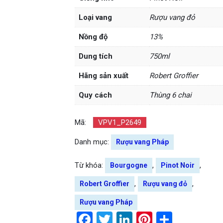
Loại vang
Rượu vang đỏ
Nồng độ
13%
Dung tích
750ml
Hãng sản xuất
Robert Groffier
Quy cách
Thùng 6 chai
Mã:
VPV1_P2649
Danh mục:
Rượu vang Pháp
Từ khóa:
,
,
Bourgogne
Pinot Noir
,
,
Robert Groffier
Rượu vang đỏ
Rượu vang Pháp
Facebook
Twitter
LinkedIn
Pinterest
Share