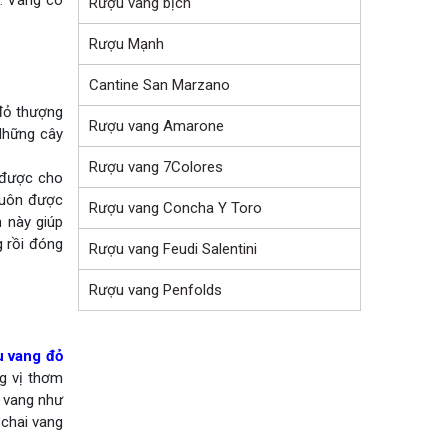
h. Vang có
Rượu vang bịch
Rượu Mạnh
Cantine San Marzano
 đỏ thượng
Rượu vang Amarone
Những cây
Rượu vang 7Colores
 được cho
 luôn được
Rượu vang Concha Y Toro
h này giúp
 rồi đóng
Rượu vang Feudi Salentini
Rượu vang Penfolds
u vang đỏ
ng vị thơm
i vang như
 chai vang