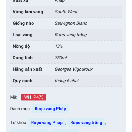
Xuất xứ
Pháp
Vùng làm vang
South West
Giống nho
Sauvignon Blanc
Loại vang
Rượu vang trắng
Nồng độ
13%
Dung tích
750ml
Hãng sản xuất
Georges Vigouroux
Quy cách
thùng 6 chai
Mã:
WH_P475
Danh mục:
Rượu vang Pháp
Từ khóa:
,
,
Rượu vang Pháp
Rượu vang trắng