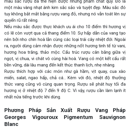
màu sắc rượu đã thể hiện được những phẩm chất quý. Đó là
một màu vàng nhạt ánh kim sắc sảo và tuyệt đẹp. Màu sắc đó
tuy không bắt mắt bằng rượu vang đỏ, nhưng nó vẫn toát lên sự
quyến rũ rất riêng.
Nếu màu sắc được thực khách ưu ái cho 10 điểm thì hương vị
có lẽ còn vượt qua cả thang điểm 10. Sự hấp dẫn của vang tạo
nên bởi nho chín hoà lẫn cùng các loại trái cây nhiệt đới. Ngoài
ra, người dùng cảm nhận được những nốt hương tinh tế từ vani,
hương hoa trắng, thảo mộc. Cấu trúc rượu cân bằng giữa vị
ngọt, vị chua, vi chát vô cùng hài hoà. Vang có một kết cấu rất
bền vững, dài lâu mang đến kết thúc thanh lịch, nhẹ nhàng.
Rượu thích hợp với các món như gà hầm, vịt quay, cua xào
miến, salat, ngao hấp, chả cá… Kèm với đó, nhiệt độ thưởng
thức vang cũng vô cùng quan trọng. Rượu sẽ phát huy tối đa
hương vị ở nhiệt độ 7 đến 9 độ C. Vì vậy, rượu cần làm lạnh ít
nhất nửa tiếng trước khi dùng.
Phương Pháp Sản Xuất Rượu Vang Pháp
Georges Vigo
uroux Pigmentum Sauvignon
Blanc