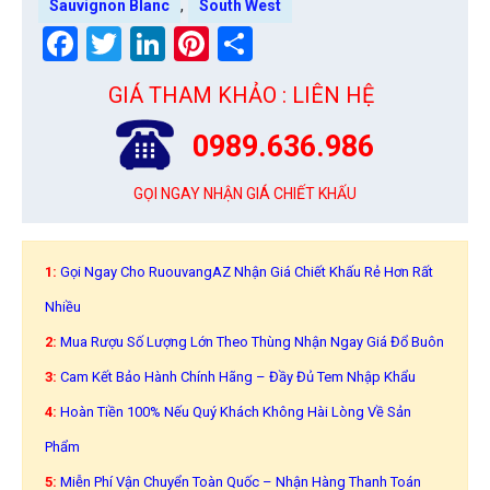
,
Sauvignon Blanc
South West
Facebook
Twitter
LinkedIn
Pinterest
Share
GIÁ THAM KHẢO : LIÊN HỆ
0989.636.986
GỌI NGAY NHẬN GIÁ CHIẾT KHẤU
1:
Gọi Ngay Cho RuouvangAZ Nhận Giá Chiết Khấu Rẻ Hơn Rất
Nhiều
2:
Mua Rượu Số Lượng Lớn Theo Thùng Nhận Ngay Giá Đổ Buôn
3:
Cam Kết Bảo Hành Chính Hãng – Đầy Đủ Tem Nhập Khẩu
4:
Hoàn Tiền 100% Nếu Quý Khách Không Hài Lòng Về Sản
Phẩm
5:
Miễn Phí Vận Chuyển Toàn Quốc – Nhận Hàng Thanh Toán