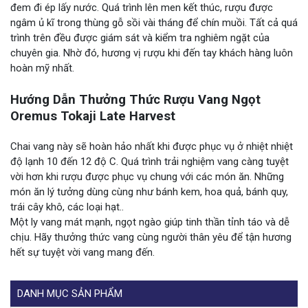
đem đi ép lấy nước. Quá trình lên men kết thúc, rượu được
ngâm ủ kĩ trong thùng gỗ sồi vài tháng để chín muồi. Tất cả quá
trình trên đều được giám sát và kiểm tra nghiêm ngặt của
chuyên gia. Nhờ đó, hương vị rượu khi đến tay khách hàng luôn
hoàn mỹ nhất.
Hướng Dẫn Thưởng Thức Rượu Vang Ngọt
Oremus Tokaji Late Harvest
Chai vang này sẽ hoàn hảo nhất khi được phục vụ ở nhiệt nhiệt
độ lạnh 10 đến 12 độ C. Quá trình trải nghiệm vang càng tuyệt
vời hơn khi rượu được phục vụ chung với các món ăn. Những
món ăn lý tưởng dùng cùng như bánh kem, hoa quả, bánh quy,
trái cây khô, các loại hạt..
Một ly vang mát mạnh, ngọt ngào giúp tinh thần tỉnh táo và dễ
chịu. Hãy thưởng thức vang cùng người thân yêu để tận hương
hết sự tuyệt vời vang mang đến.
DANH MỤC SẢN PHẨM