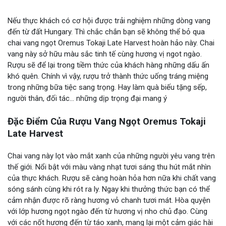
Nếu thực khách có cơ hội được trải nghiệm những dòng vang
đến từ đất Hungary. Thì chắc chắn bạn sẽ không thể bỏ qua
chai vang ngọt Oremus Tokaji Late Harvest hoàn hảo này. Chai
vang này sở hữu màu sắc tinh tế cùng hương vị ngot ngào.
Rượu sẽ để lại trong tiềm thức của khách hàng những dấu ấn
khó quên. Chính vì vậy, rượu trở thành thức uống tráng miệng
trong những bữa tiệc sang trọng. Hay làm quà biếu tặng sếp,
người thân, đối tác… những dịp trọng đại mang ý
Đặc Điểm Của Rượu Vang Ngọt Oremus Tokaji
Late Harvest
Chai vang này lọt vào mắt xanh của những người yêu vang trên
thế giới. Nổi bật với màu vàng nhạt tươi sáng thu hút mắt nhìn
của thực khách. Rượu sẽ càng hoàn hỏa hơn nữa khi chất vang
sóng sánh cùng khi rót ra ly. Ngay khi thưởng thức bạn có thể
cảm nhận được rõ ràng hương vỏ chanh tươi mát. Hòa quyện
với lớp hương ngọt ngào đến từ hương vị nho chủ đạo. Cùng
với các nốt hương đến từ táo xanh, mang lại một cảm giác hài