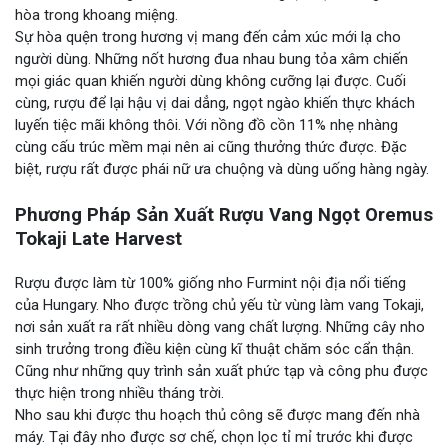
hòa trong khoang miệng.
Sự hòa quện trong hương vị mang đến cảm xúc mới lạ cho
người dùng. Những nốt hương đua nhau bung tỏa xâm chiến
mọi giác quan khiến người dùng không cưỡng lại được. Cuối
cùng, rượu để lại hậu vị dai dẳng, ngọt ngào khiến thực khách
luyến tiệc mãi không thôi. Với nồng đồ cồn 11% nhẹ nhàng
cùng cấu trúc mềm mại nên ai cũng thưởng thức được. Đặc
biệt, rượu rất được phái nữ ưa chuộng và dùng uống hàng ngày.
Phương Pháp Sản Xuất Rượu Vang Ngọt Oremus
Tokaji Late Harvest
Rượu được làm từ 100% giống nho Furmint nội địa nổi tiếng
của Hungary. Nho được trồng chủ yếu từ vùng làm vang Tokaji,
nơi sản xuất ra rất nhiều dòng vang chất lượng. Những cây nho
sinh trưởng trong điều kiện cùng kĩ thuật chăm sóc cẩn thận.
Cũng như những quy trình sản xuất phức tạp và công phu được
thực hiện trong nhiều tháng trời.
Nho sau khi được thu hoạch thủ công sẽ được mang đến nhà
máy. Tại đây nho được sơ chế, chọn lọc tỉ mỉ trước khi được