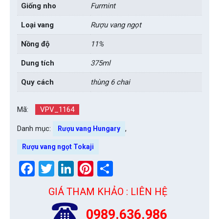
Giống nho
Furmint
Loại vang
Rượu vang ngọt
Nồng độ
11%
Dung tích
375ml
Quy cách
thùng 6 chai
Mã:
VPV_1164
Danh mục:
,
Rượu vang Hungary
Rượu vang ngọt Tokaji
Facebook
Twitter
LinkedIn
Pinterest
Share
GIÁ THAM KHẢO : LIÊN HỆ
0989.636.986