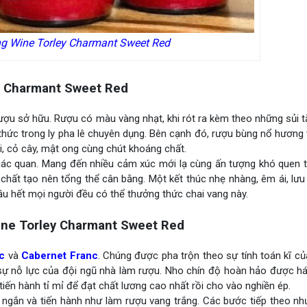
ng Wine Torley Charmant Sweet Red
y Charmant Sweet Red
ợu sở hữu. Rượu có màu vàng nhạt, khi rót ra kèm theo những sủi tăm
thức trong ly pha lê chuyên dụng. Bên cạnh đó, rượu bùng nổ hương
ani, cỏ cây, mật ong cùng chút khoáng chất.
ác quan. Mang đến nhiều cảm xúc mới lạ cùng ấn tượng khó quen t
chất tạo nên tổng thể cân bằng. Một kết thúc nhẹ nhàng, êm ái, lưu l
hầu hết mọi người đều có thể thưởng thức chai vang này.
ine Torley Charmant Sweet Red
c
và
Cabernet Franc
. Chúng được pha trộn theo sự tính toán kĩ c
sự nỗ lực của đội ngũ nhà làm rượu. Nho chín độ hoàn hảo được hái
iến hành tỉ mỉ để đạt chất lương cao nhất rồi cho vào nghiền ép.
 ngắn và tiến hành như làm rượu vang trắng. Các bước tiếp theo nh