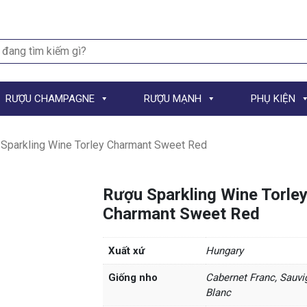
h
RƯỢU CHAMPAGNE
RƯỢU MẠNH
PHỤ KIỆN
Sparkling Wine Torley Charmant Sweet Red
Rượu Sparkling Wine Torle
Charmant Sweet Red
Xuất xứ
Hungary
Giống nho
Cabernet Franc, Sauv
Blanc