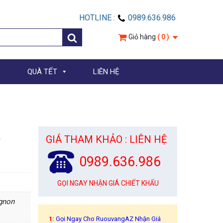
HOTLINE :
0989.636.986
Giỏ hàng
( 0 )
QUÀ TẾT
LIÊN HỆ
GIÁ THAM KHẢO : LIÊN HỆ
y
0989.636.986
GỌI NGAY NHẬN GIÁ CHIẾT KHẤU
ignon
1:
Gọi Ngay Cho RuouvangAZ Nhận Giá