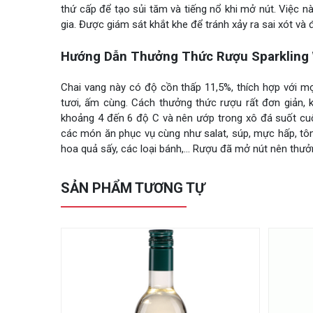
thứ cấp để tạo sủi tăm và tiếng nổ khi mở nút. Việc 
gia. Được giám sát khắt khe để tránh xảy ra sai xót và 
Hướng Dẫn Thưởng Thức Rượu Sparkling 
Chai vang này có độ cồn thấp 11,5%, thích hợp với m
tươi, ấm cùng. Cách thưởng thức rượu rất đơn giản, 
khoảng 4 đến 6 độ C và nên ướp trong xô đá suốt cuộc
các món ăn phục vụ cùng như salat, súp, mực hấp, tôm
hoa quả sấy, các loại bánh,… Rượu đã mở nút nên thưởn
SẢN PHẨM TƯƠNG TỰ