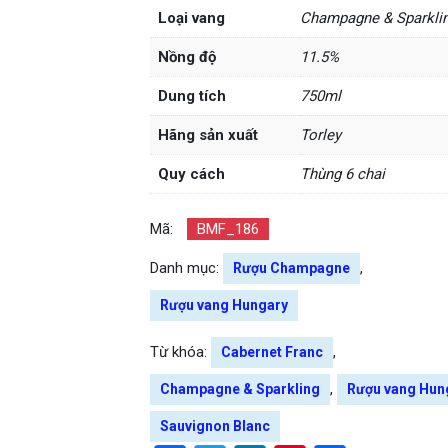
Loại vang
Champagne & Sparkli
Nồng độ
11.5%
Dung tích
750ml
Hãng sản xuất
Torley
Quy cách
Thùng 6 chai
Mã:
BMF_186
Danh mục:
,
Rượu Champagne
Rượu vang Hungary
Từ khóa:
,
Cabernet Franc
,
Champagne & Sparkling
Rượu vang Hun
Sauvignon Blanc