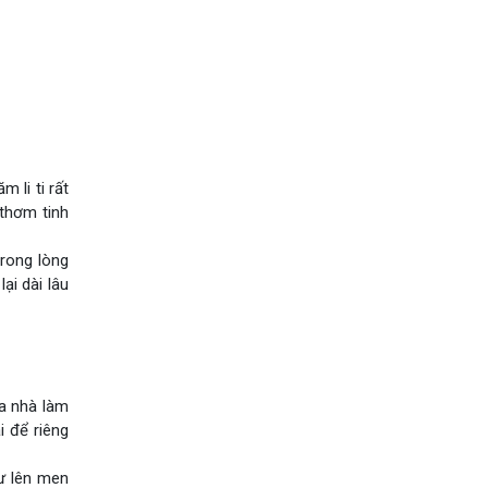
 li ti rất
 thơm tinh
rong lòng
ại dài lâu
ủa nhà làm
 để riêng
ư lên men