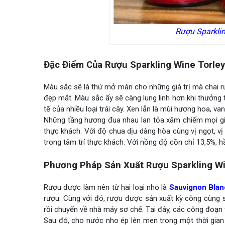
Rượu Sparkli
Đặc Điểm Của Rượu Sparkling Wine Torle
Màu sắc sẽ là thứ mở màn cho những giá trị mà chai rư
đẹp mắt. Màu sắc ấy sẽ càng lung linh hơn khi thưởng 
tế của nhiều loại trái cây. Xen lẫn là mùi hương hoa, v
Những tầng hương đua nhau lan tỏa xâm chiếm mọi gi
thực khách. Với độ chua dịu dàng hòa cùng vị ngọt, vị 
trong tâm trí thực khách. Với nồng độ cồn chỉ 13,5%, 
Phương Pháp Sản Xuất Rượu Sparkling W
Rượu được làm nên từ hai loại nho là
Sauvignon Blan
rượu. Cùng với đó, rượu được sản xuất kỳ công cùng 
rồi chuyển về nhà máy sơ chế. Tại đây, các công đoạn t
Sau đó, cho nước nho ép lên men trong một thời gian