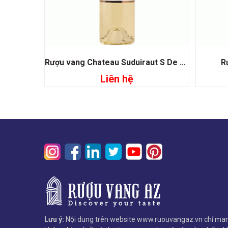
Rượu vang Chateau Suduiraut S De Suduiraut
R
Liên hệ
Đọc tiếp
Lưu ý:
Nội dung trên website www.ruouvangaz.vn chỉ man