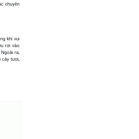
các chuyên
g khí vui
u rơi vào
 Ngoài ra,
 cây tươi,