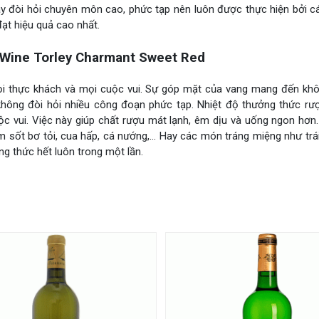
này đòi hỏi chuyên môn cao, phức tạp nên luôn được thực hiện bởi 
đạt hiệu quả cao nhất.
Wine Torley Charmant Sweet Red
ọi thực khách và mọi cuộc vui. Sự góp mặt của vang mang đến khôn
không đòi hỏi nhiều công đoạn phức tạp. Nhiệt độ thưởng thức rượ
 vui. Việc này giúp chất rượu mát lạnh, êm dịu và uống ngon hơn.
 sốt bơ tỏi, cua hấp, cá nướng,… Hay các món tráng miệng như trái
g thức hết luôn trong một lần.