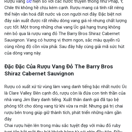
Rượu vang
Úc
hiện so với các nước truyền thống như Pháp, Ý,
Chile thì không hề chịu kém cạnh. Rượu mang cá tính rất riêng
thể hiện văn hoá đất nước và con người nơi đây. Đặc biệt nơi
đây sản xuất được rất nhiều dòng vang giá rẻ nhưng chất lượng
cực tốt. Một trong những chai vang Úc giá hạng trung không
nên bỏ qua là rượu vang đỏ The Barry Bros Shiraz Cabernet
Sauvignon. Vang có hương vị thơm ngon, sắc màu quyến rũ
cùng nồng độ cồn vừa phải. Sau đây hãy cùng giải mã sức hút
của dòng vang này.
Đặc Đặc Của Rượu Vang Đỏ The Barry Bros
Shiraz Cabernet Sauvignon
Rượu có xuất xứ từ vùng làm vang danh tiếng bậc nhất nước Úc
là Clare Valley. Bên cạnh đó, rượu còn là đứa con tinh thần của
nhà vang Jim Bary danh tiếng. Xuất thân danh giá đã tạo bệ
phóng tốt cho dòng vang từ khi vừa ra mắt. Nhưng giá trị chai
rượu bên trong giúp giữ thành tích, phát triển những năm gần
đây.
Chai rượu hiện lên trong màu sắc tuyệt đẹp với màu đỏ ruby
tươi tắn bắt mắt thu hút khách hàng từ cái nhìn đầu tiên. Điều