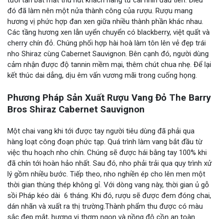
đó đã làm nên một nửa thành công của rượu. Rượu mang
hương vị phức hợp đan xen giữa nhiều thành phần khác nhau.
Các tầng hương xen lẫn uyển chuyển có blackberry, việt quất và
cherry chín đỏ. Chúng phối hợp hài hoà làm tôn lên vẻ đẹp trái
nho Shiraz cùng Cabernet Sauvignon. Bên cạnh đó, người dùng
cảm nhận được độ tannin mềm mại, thêm chút chua nhẹ. Để lại
kết thúc dai dẳng, dịu êm vấn vương mãi trong cuống họng.
Phương Pháp Sản Xuất Rượu Vang Đỏ The Barry
Bros Shiraz Cabernet Sauvignon
Một chai vang khi tới được tay người tiêu dùng đã phải qua
hàng loạt công đoạn phức tạp. Quá trình làm vang bắt đầu từ
việc thu hoạch nho chín. Chúng sẽ được hái bằng tay 100% khi
đã chín tới hoàn hảo nhất. Sau đó, nho phải trải qua quy trình xử
lý gồm nhiều bước. Tiếp theo, nho nghiền ép cho lên men một
thời gian thùng thép không gỉ. Với dòng vang này, thời gian ủ gỗ
sồi Pháp kéo dài 6 tháng. Khi đó, rượu sẽ được đem đóng chai,
dán nhãn và xuất ra thị trường.Thành phẩm thu được có màu
sắc đẹp mắt, hương vị thơm ngon và nồng độ cồn an toàn.