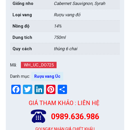
Giống nho
Cabernet Sauvignon, Syrah
Loại vang
Rượu vang đỏ
Nồng độ
14%
Dung tích
750ml
Quy cách
thùng 6 chai
Mã:
WH_UC_DO725
Danh mục:
Rượu vang Úc
Facebook
Twitter
LinkedIn
Pinterest
Share
GIÁ THAM KHẢO : LIÊN HỆ
0989.636.986
GỌI NGAY NHẬN GIÁ CHIẾT KHẤU