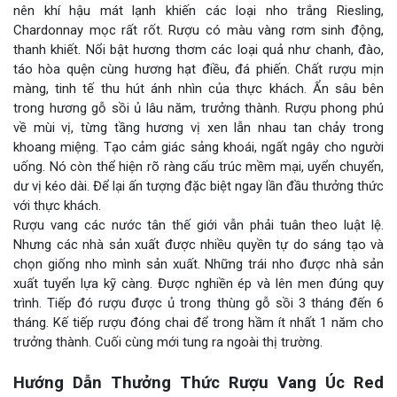
nên khí hậu mát lạnh khiến các loại nho trắng Riesling,
Chardonnay mọc rất rốt. Rượu có màu vàng rơm sinh động,
thanh khiết. Nổi bật hương thơm các loại quả như chanh, đào,
táo hòa quện cùng hương hạt điều, đá phiến. Chất rượu mịn
màng, tinh tế thu hút ánh nhìn của thực khách. Ẩn sâu bên
trong hương gỗ sồi ủ lâu năm, trưởng thành. Rượu phong phú
về mùi vị, từng tầng hương vị xen lẫn nhau tan chảy trong
khoang miệng. Tạo cảm giác sảng khoái, ngất ngây cho người
uống. Nó còn thể hiện rõ ràng cấu trúc mềm mại, uyển chuyển,
dư vị kéo dài. Để lại ấn tượng đặc biệt ngay lần đầu thưởng thức
với thực khách.
Rượu vang các nước tân thế giới vẫn phải tuân theo luật lệ.
Nhưng các nhà sản xuất được nhiều quyền tự do sáng tạo và
chọn giống nho mình sản xuất. Những trái nho được nhà sản
xuất tuyển lựa kỹ càng. Được nghiền ép và lên men đúng quy
trình. Tiếp đó rượu được ủ trong thùng gỗ sồi 3 tháng đến 6
tháng. Kế tiếp rượu đóng chai để trong hầm ít nhất 1 năm cho
trưởng thành. Cuối cùng mới tung ra ngoài thị trường.
Hướng Dẫn Thưởng Thức Rượu Vang Úc Red