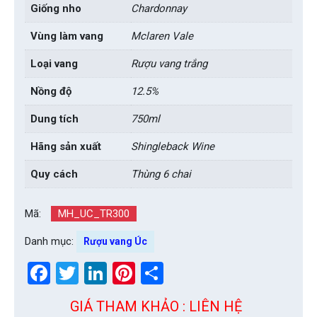
Giống nho
Chardonnay
Vùng làm vang
Mclaren Vale
Loại vang
Rượu vang trắng
Nồng độ
12.5%
Dung tích
750ml
Hãng sản xuất
Shingleback Wine
Quy cách
Thùng 6 chai
Mã:
MH_UC_TR300
Danh mục:
Rượu vang Úc
Facebook
Twitter
LinkedIn
Pinterest
Share
GIÁ THAM KHẢO : LIÊN HỆ